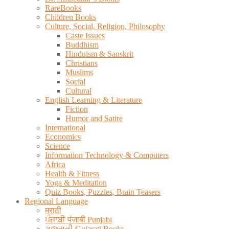
RareBooks
Children Books
Culture, Social, Religion, Philosophy
Caste Issues
Buddhism
Hinduism & Sanskrit
Christians
Muslims
Social
Cultural
English Learning & Literature
Fiction
Humor and Satire
International
Economics
Science
Information Technology & Computers
Africa
Health & Fitness
Yoga & Meditation
Quiz Books, Puzzles, Brain Teasers
Regional Language
मराठी
ਪੰਜਾਬੀ पंजाबी Punjabi
ગુજરાતી Gujarati Books