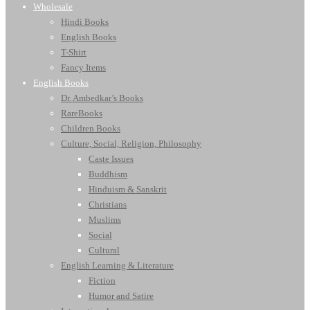
Wholesale
Hindi Books
English Books
T-Shirt
Fancy Items
English Books
Dr. Ambedkar’s Books
RareBooks
Children Books
Culture, Social, Religion, Philosophy
Caste Issues
Buddhism
Hinduism & Sanskrit
Christians
Muslims
Social
Cultural
English Learning & Literature
Fiction
Humor and Satire