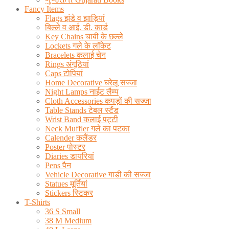
Fancy Items
Flags झंडे व झाड़ियां
बिल्ले व आई. डी. कार्ड
Key Chains चाबी के छल्ले
Lockets गले के लॉकेट
Bracelets कलाई चेन
Rings अंगूठियां
Caps टोपियां
Home Decorative घरेलू सज्जा
Night Lamps नाईट लैम्प
Cloth Accessories कपड़ों की सज्जा
Table Stands टेबल स्टैंड
Wrist Band कलाई पट्टी
Neck Muffler गले का पटका
Calender कलैंडर
Poster पोस्टर
Diaries डायरियां
Pens पैन
Vehicle Decorative गाडी की सज्जा
Statues मूर्तियां
Stickers स्टिकर
T-Shirts
36 S Small
38 M Medium