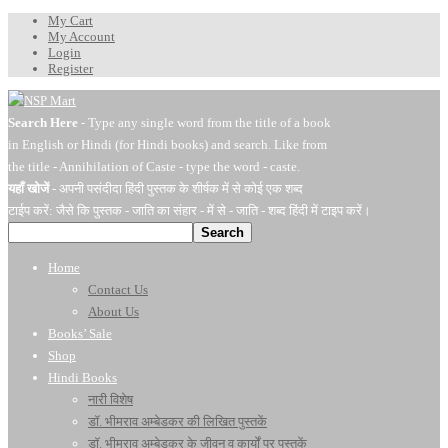
My Cart
My Account
Login
Register
Search Here
- Type any single word from the title of a book
in English or Hindi (for Hindi books) and search. Like from
the title - Annihilation of Caste - type the word - caste.
यहाँ खोजें
- अपनी पसंदीदा हिंदी पुस्तक के शीर्षक में से कोई एक शब्द
टाईप करें: जैसे कि पुस्तक - जाति का संहार - में से - जाति - शब्द हिंदी में टाइप करें।
Search
Home
Contact Us
About Us
Books’ Sale
Shop
Hindi Books
नारी विशेष
डॉ. भीमराव अम्बेडकर की लिखित पुस्तकें
डॉ. भीमराव अम्बेडकर के जीवन व कार्यों पर पुस्तकें