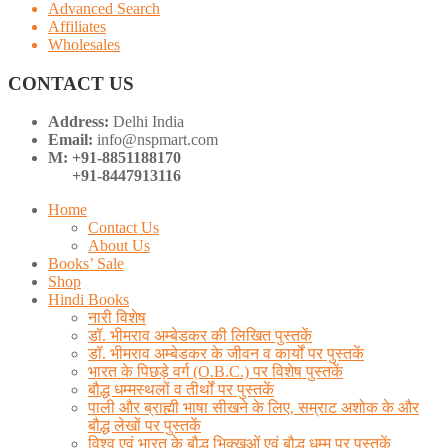
Advanced Search
Affiliates
Wholesales
CONTACT US
Address:
Delhi India
Email:
info@nspmart.com
M: +91-8851188170
+91-8447913116
Home
Contact Us
About Us
Books’ Sale
Shop
Hindi Books
नारी विशेष
डॉ. भीमराव अम्बेडकर की लिखित पुस्तकें
डॉ. भीमराव अम्बेडकर के जीवन व कार्यों पर पुस्तकें
भारत के पिछड़े वर्ग (O.B.C.) पर विशेष पुस्तकें
बौद्ध धम्मस्थलों व तीर्थों पर पुस्तकें
पाली और ब्राह्मी भाषा सीखने के लिए, सम्राट अशोक के और
बौद्ध लेखों पर पुस्तकें
विश्व एवं भारत के बौद्ध भिक्खुओं एवं बौद्ध धम्म पर पुस्तकें