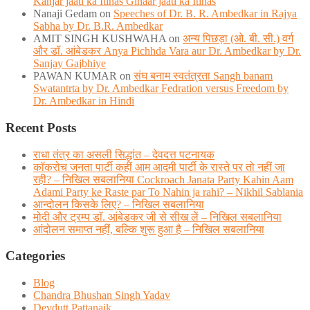
Kanjar jaati ka Itihas Gihaar jaati ka Itihas
Nanaji Gedam
on
Speeches of Dr. B. R. Ambedkar in Rajya
Sabha by Dr. B.R. Ambedkar
AMIT SINGH KUSHWAHA
on
अन्य पिछड़ा (ओ. बी. सी.) वर्ग
और डॉ. आंबेडकर Anya Pichhda Vara aur Dr. Ambedkar by Dr.
Sanjay Gajbhiye
PAWAN KUMAR
on
संघ बनाम स्वतंत्रता Sangh banam
Swatantrta by Dr. Ambedkar Fedration versus Freedom by
Dr. Ambedkar in Hindi
Recent Posts
राधा तंत्र का असली सिद्धांत – देवदत्त पटनायक
कॉकरोच जनता पार्टी कहीं आम आदमी पार्टी के रास्ते पर तो नहीं जा
रही? – निखिल सबलानिया Cockroach Janata Party Kahin Aam
Adami Party ke Raste par To Nahin ja rahi? – Nikhil Sablania
आन्दोलन किसके लिए? – निखिल सबलानिया
मोदी और ट्रम्प डाॅ. आंबेडकर जी से सीख लें – निखिल सबलानिया
आंदोलन समाप्त नहीं, बल्कि शुरू हुआ है – निखिल सबलानिया
Categories
Blog
Chandra Bhushan Singh Yadav
Devdutt Pattanaik