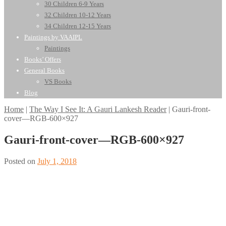
30 Children 6-9 Years
32 Children 10-12 Years
34 Children 12-15 Years
Paintings by VAAIPL
Paintings
Books’ Offers
General Books
VS Books
Blog
Home
|
The Way I See It: A Gauri Lankesh Reader
|
Gauri-front-
cover—RGB-600×927
Gauri-front-cover—RGB-600×927
Posted on
July 1, 2018