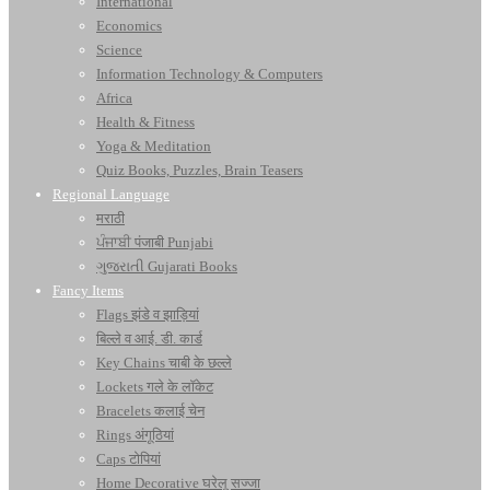
International
Economics
Science
Information Technology & Computers
Africa
Health & Fitness
Yoga & Meditation
Quiz Books, Puzzles, Brain Teasers
Regional Language
मराठी
ਪੰਜਾਬੀ पंजाबी Punjabi
ગુજરાતી Gujarati Books
Fancy Items
Flags झंडे व झाड़ियां
बिल्ले व आई. डी. कार्ड
Key Chains चाबी के छल्ले
Lockets गले के लॉकेट
Bracelets कलाई चेन
Rings अंगूठियां
Caps टोपियां
Home Decorative घरेलू सज्जा