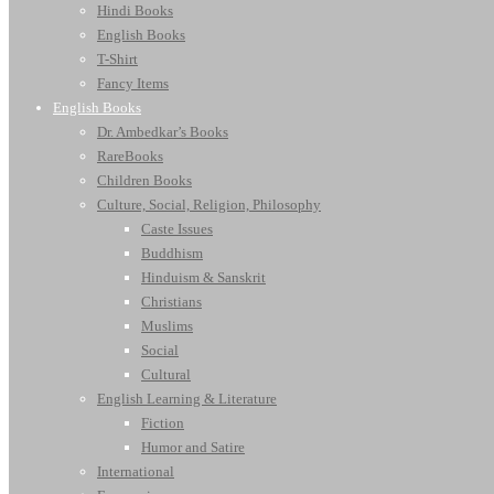
Hindi Books
English Books
T-Shirt
Fancy Items
English Books
Dr. Ambedkar’s Books
RareBooks
Children Books
Culture, Social, Religion, Philosophy
Caste Issues
Buddhism
Hinduism & Sanskrit
Christians
Muslims
Social
Cultural
English Learning & Literature
Fiction
Humor and Satire
International