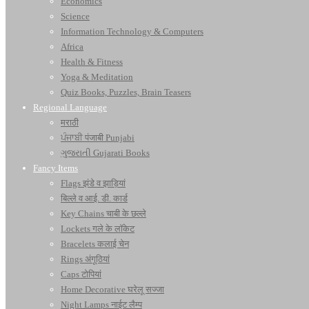
Economics
Science
Information Technology & Computers
Africa
Health & Fitness
Yoga & Meditation
Quiz Books, Puzzles, Brain Teasers
Regional Language
मराठी
ਪੰਜਾਬੀ पंजाबी Punjabi
ગુજરાતી Gujarati Books
Fancy Items
Flags झंडे व झाड़ियां
बिल्ले व आई. डी. कार्ड
Key Chains चाबी के छल्ले
Lockets गले के लॉकेट
Bracelets कलाई चेन
Rings अंगूठियां
Caps टोपियां
Home Decorative घरेलू सज्जा
Night Lamps नाईट लैम्प