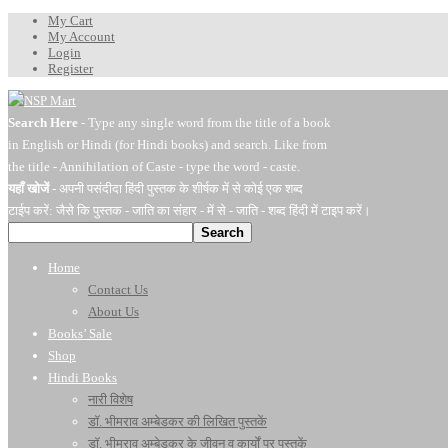
My Cart
My Account
Login
Register
Search Here
- Type any single word from the title of a book
in English or Hindi (for Hindi books) and search. Like from
the title - Annihilation of Caste - type the word - caste.
यहाँ खोजें
- अपनी पसंदीदा हिंदी पुस्तक के शीर्षक में से कोई एक शब्द
टाईप करें: जैसे कि पुस्तक - जाति का संहार - में से - जाति - शब्द हिंदी में टाइप करें।
Search
Home
Contact Us
About Us
Books’ Sale
Shop
Hindi Books
नारी विशेष
डॉ. भीमराव अम्बेडकर की लिखित पुस्तकें
डॉ. भीमराव अम्बेडकर के जीवन व कार्यों पर पुस्तकें