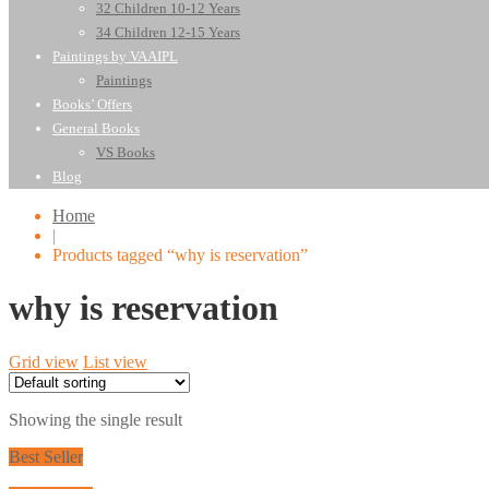
32 Children 10-12 Years
34 Children 12-15 Years
Paintings by VAAIPL
Paintings
Books’ Offers
General Books
VS Books
Blog
Home
|
Products tagged “why is reservation”
why is reservation
Grid view
List view
Showing the single result
Best Seller