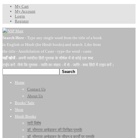
My Cart
My Account
Login
Register
Search Here
- Type any single word from the title of a book
in English or Hindi (for Hindi books) and search. Like from
the title - Annihilation of Caste - type the word - caste.
यहाँ खोजें
- अपनी पसंदीदा हिंदी पुस्तक के शीर्षक में से कोई एक शब्द
टाईप करें: जैसे कि पुस्तक - जाति का संहार - में से - जाति - शब्द हिंदी में टाइप करें।
Search
Home
Contact Us
About Us
Books’ Sale
Shop
Hindi Books
नारी विशेष
डॉ. भीमराव अम्बेडकर की लिखित पुस्तकें
डॉ. भीमराव अम्बेडकर के जीवन व कार्यों पर पुस्तकें