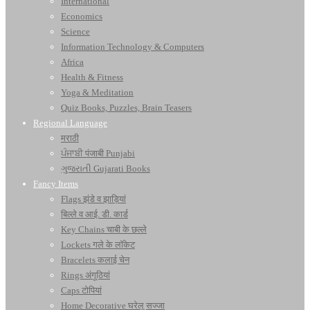
International
Economics
Science
Information Technology & Computers
Africa
Health & Fitness
Yoga & Meditation
Quiz Books, Puzzles, Brain Teasers
Regional Language
मराठी
ਪੰਜਾਬੀ पंजाबी Punjabi
ગુજરાતી Gujarati Books
Fancy Items
Flags झंडे व झाड़ियां
बिल्ले व आई. डी. कार्ड
Key Chains चाबी के छल्ले
Lockets गले के लॉकेट
Bracelets कलाई चेन
Rings अंगूठियां
Caps टोपियां
Home Decorative घरेलू सज्जा