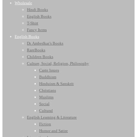
Wholesale
Hindi Books
English Books
T-Shirt
Fancy Items
English Books
Dr. Ambedkar’s Books
RareBooks
Children Books
Culture, Social, Religion, Philosophy
Caste Issues
Buddhism
Hinduism & Sanskrit
Christians
Muslims
Social
Cultural
English Learning & Literature
Fiction
Humor and Satire