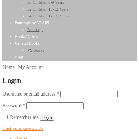
30 Children 6-9 Years
32 Children 10-12 Years
34 Children 12-15 Years
Paintings by VAAIPL
Paintings
Books’ Offers
General Books
VS Books
Blog
Home
|
My Account
Login
Username or email address
*
Password
*
Remember me
Lost your password?
Home