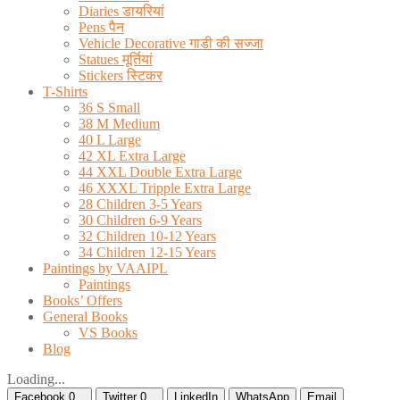
Diaries डायरियां
Pens पैन
Vehicle Decorative गाडी की सज्जा
Statues मूर्तियां
Stickers स्टिकर
T-Shirts
36 S Small
38 M Medium
40 L Large
42 XL Extra Large
44 XXL Double Extra Large
46 XXXL Tripple Extra Large
28 Children 3-5 Years
30 Children 6-9 Years
32 Children 10-12 Years
34 Children 12-15 Years
Paintings by VAAIPL
Paintings
Books’ Offers
General Books
VS Books
Blog
Loading...
Facebook
0
Twitter
0
LinkedIn
WhatsApp
Email