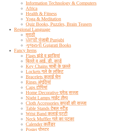
Information Technology & Computers
Africa
Health & Fitness
Yoga & Meditation
Quiz Books, Puzzles, Brain Teasers
Regional Language
मराठी
ਪੰਜਾਬੀ पंजाबी Punjabi
ગુજરાતી Gujarati Books
Fancy Items
Flags झंडे व झाड़ियां
बिल्ले व आई. डी. कार्ड
Key Chains चाबी के छल्ले
Lockets गले के लॉकेट
Bracelets कलाई चेन
Rings अंगूठियां
Caps टोपियां
Home Decorative घरेलू सज्जा
Night Lamps नाईट लैम्प
Cloth Accessories कपड़ों की सज्जा
Table Stands टेबल स्टैंड
Wrist Band कलाई पट्टी
Neck Muffler गले का पटका
Calender कलैंडर
Poster पोस्टर