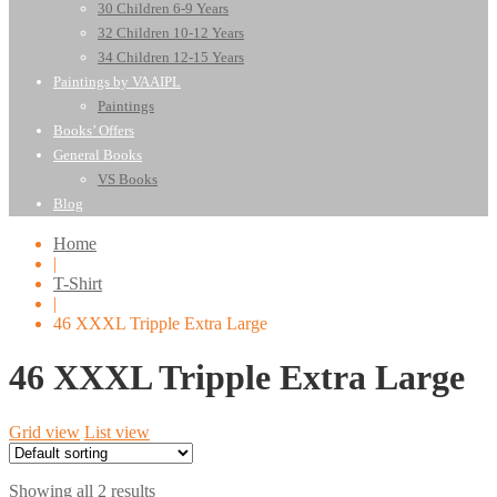
30 Children 6-9 Years
32 Children 10-12 Years
34 Children 12-15 Years
Paintings by VAAIPL
Paintings
Books’ Offers
General Books
VS Books
Blog
Home
|
T-Shirt
|
46 XXXL Tripple Extra Large
46 XXXL Tripple Extra Large
Grid view
List view
Showing all 2 results