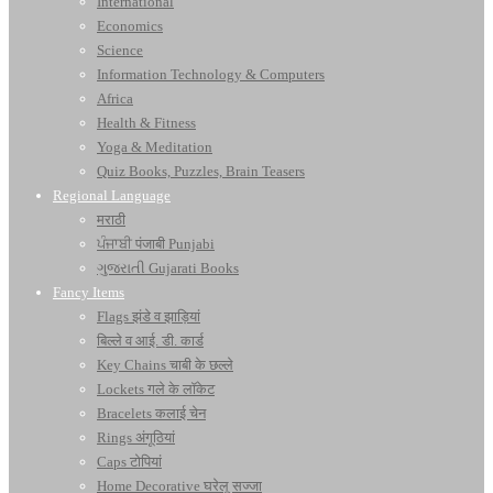
International
Economics
Science
Information Technology & Computers
Africa
Health & Fitness
Yoga & Meditation
Quiz Books, Puzzles, Brain Teasers
Regional Language
मराठी
ਪੰਜਾਬੀ पंजाबी Punjabi
ગુજરાતી Gujarati Books
Fancy Items
Flags झंडे व झाड़ियां
बिल्ले व आई. डी. कार्ड
Key Chains चाबी के छल्ले
Lockets गले के लॉकेट
Bracelets कलाई चेन
Rings अंगूठियां
Caps टोपियां
Home Decorative घरेलू सज्जा