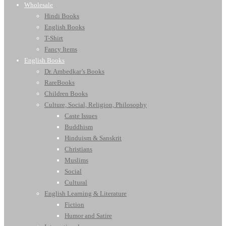
Wholesale
Hindi Books
English Books
T-Shirt
Fancy Items
English Books
Dr. Ambedkar’s Books
RareBooks
Children Books
Culture, Social, Religion, Philosophy
Caste Issues
Buddhism
Hinduism & Sanskrit
Christians
Muslims
Social
Cultural
English Learning & Literature
Fiction
Humor and Satire