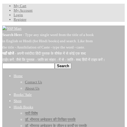
My Cart
My Account
Login
Register
Search Here
- Type any single word from the title of a book
in English or Hindi (for Hindi books) and search. Like from
the title - Annihilation of Caste - type the word - caste.
यहाँ खोजें
- अपनी पसंदीदा हिंदी पुस्तक के शीर्षक में से कोई एक शब्द
टाईप करें: जैसे कि पुस्तक - जाति का संहार - में से - जाति - शब्द हिंदी में टाइप करें।
Search
Home
Contact Us
About Us
Books’ Sale
Shop
Hindi Books
नारी विशेष
डॉ. भीमराव अम्बेडकर की लिखित पुस्तकें
डॉ. भीमराव अम्बेडकर के जीवन व कार्यों पर पुस्तकें