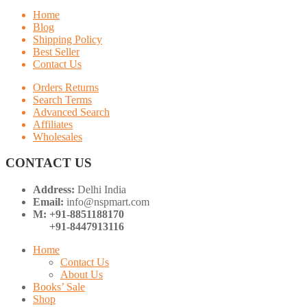
Home
Blog
Shipping Policy
Best Seller
Contact Us
Orders Returns
Search Terms
Advanced Search
Affiliates
Wholesales
CONTACT US
Address:
Delhi India
Email:
info@nspmart.com
M: +91-8851188170
+91-8447913116
Home
Contact Us
About Us
Books’ Sale
Shop