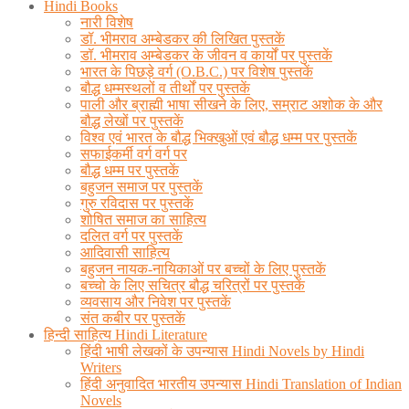
Hindi Books
नारी विशेष
डॉ. भीमराव अम्बेडकर की लिखित पुस्तकें
डॉ. भीमराव अम्बेडकर के जीवन व कार्यों पर पुस्तकें
भारत के पिछड़े वर्ग (O.B.C.) पर विशेष पुस्तकें
बौद्ध धम्मस्थलों व तीर्थों पर पुस्तकें
पाली और ब्राह्मी भाषा सीखने के लिए, सम्राट अशोक के और
बौद्ध लेखों पर पुस्तकें
विश्व एवं भारत के बौद्ध भिक्खुओं एवं बौद्ध धम्म पर पुस्तकें
सफाईकर्मी वर्ग वर्ग पर
बौद्ध धम्म पर पुस्तकें
बहुजन समाज पर पुस्तकें
गुरु रविदास पर पुस्तकें
शोषित समाज का साहित्य
दलित वर्ग पर पुस्तकें
आदिवासी साहित्य
बहुजन नायक-नायिकाओं पर बच्चों के लिए पुस्तकें
बच्चो के लिए सचित्र बौद्ध चरित्रों पर पुस्तकें
व्यवसाय और निवेश पर पुस्तकें
संत कबीर पर पुस्तकें
हिन्दी साहित्य Hindi Literature
हिंदी भाषी लेखकों के उपन्यास Hindi Novels by Hindi
Writers
हिंदी अनुवादित भारतीय उपन्यास Hindi Translation of Indian
Novels