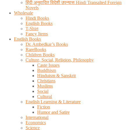
हिंदी अनुवादित विदेशी उपन्यास Hindi Transalted Foreign
Novels
Wholesale
Hindi Books
English Books
T-Shirt
Fancy Items
English Books
Dr. Ambedkar’s Books
RareBooks
Children Books
Culture, Social, Religion, Philosophy
Caste Issues
Buddhism
Hinduism & Sanskrit
Christians
Muslims
Social
Cultural
English Learning & Literature
Fiction
Humor and Satire
International
Economics
Science