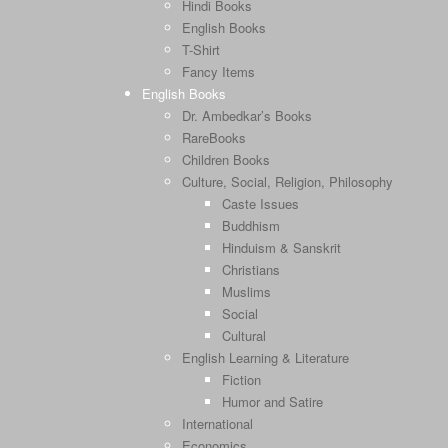
Hindi Books
English Books
T-Shirt
Fancy Items
English Books
Dr. Ambedkar’s Books
RareBooks
Children Books
Culture, Social, Religion, Philosophy
Caste Issues
Buddhism
Hinduism & Sanskrit
Christians
Muslims
Social
Cultural
English Learning & Literature
Fiction
Humor and Satire
International
Economics