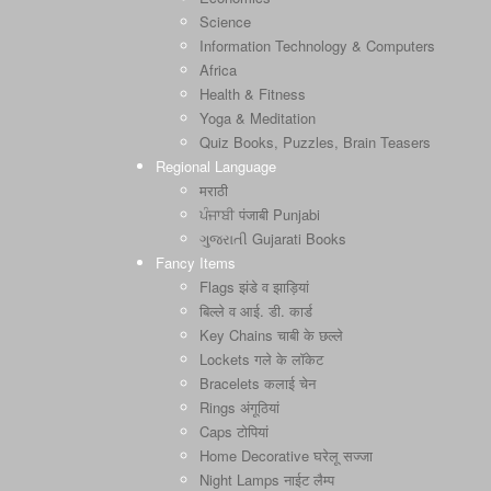
Science
Information Technology & Computers
Africa
Health & Fitness
Yoga & Meditation
Quiz Books, Puzzles, Brain Teasers
Regional Language
मराठी
ਪੰਜਾਬੀ पंजाबी Punjabi
ગુજરાતી Gujarati Books
Fancy Items
Flags झंडे व झाड़ियां
बिल्ले व आई. डी. कार्ड
Key Chains चाबी के छल्ले
Lockets गले के लॉकेट
Bracelets कलाई चेन
Rings अंगूठियां
Caps टोपियां
Home Decorative घरेलू सज्जा
Night Lamps नाईट लैम्प