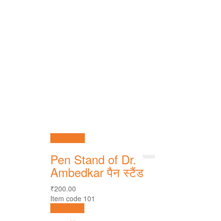
Quick View
Pen Stand of Dr.
0
Ambedkar पैन स्टैंड
out
of
₹
200.00
5
Item code 101
Add to cart