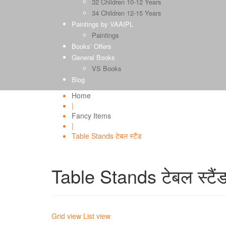
32 Children 10-12 Years
34 Children 12-15 Years
Paintings by VAAIPL
Paintings
Books’ Offers
General Books
VS Books
Blog
Home
|
Fancy Items
|
Table Stands टेबल स्टैंड
Table Stands टेबल स्टैं
Grid view
List view