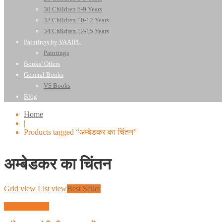
30 Children 6-9 Years
32 Children 10-12 Years
34 Children 12-15 Years
Paintings by VAAIPL
Paintings
Books’ Offers
General Books
VS Books
Blog
Home
|
Products tagged “अम्बेडकर का चिंतन”
अम्बेडकर का चिंतन
Grid view
List view
Best Seller
Quick View