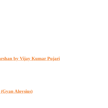
Darshan by Vijay Kumar Pujari
s G (Gyan Aloysius)