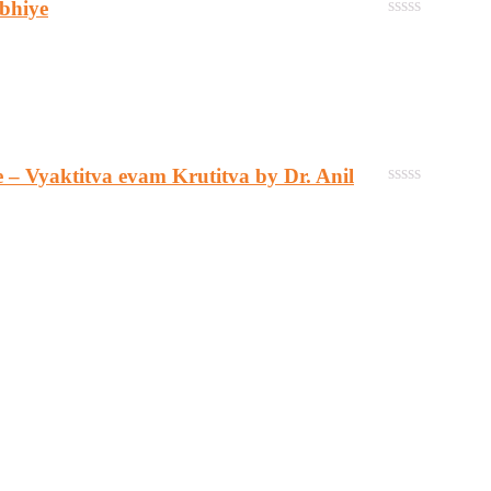
jbhiye
0
out
of
5
ane – Vyaktitva evam Krutitva by Dr. Anil
0
out
of
5