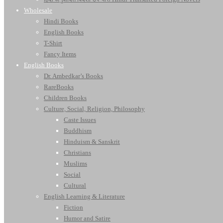
Wholesale
Hindi Books
English Books
T-Shirt
Fancy Items
English Books
Dr. Ambedkar’s Books
RareBooks
Children Books
Culture, Social, Religion, Philosophy
Caste Issues
Buddhism
Hinduism & Sanskrit
Christians
Muslims
Social
Cultural
English Learning & Literature
Fiction
Humor and Satire