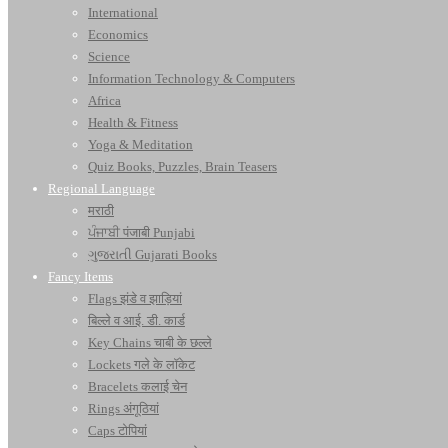
International
Economics
Science
Information Technology & Computers
Africa
Health & Fitness
Yoga & Meditation
Quiz Books, Puzzles, Brain Teasers
Regional Language
मराठी
ਪੰਜਾਬੀ पंजाबी Punjabi
ગુજરાતી Gujarati Books
Fancy Items
Flags झंडे व झाड़ियां
बिल्ले व आई. डी. कार्ड
Key Chains चाबी के छल्ले
Lockets गले के लॉकेट
Bracelets कलाई चेन
Rings अंगूठियां
Caps टोपियां