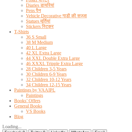
Diaries डायरियां
Pens पैन
Vehicle Decorative गाडी की सज्जा
Statues मूर्तियां
Stickers स्टिकर
T-Shirts
36 S Small
38 M Medium
40 L Large
42 XL Extra Large
44 XXL Double Extra Large
46 XXXL Tripple Extra Large
28 Children 3-5 Years
30 Children 6-9 Years
32 Children 10-12 Years
34 Children 12-15 Years
Paintings by VAAIPL
Paintings
Books’ Offers
General Books
VS Books
Blog
Loading...