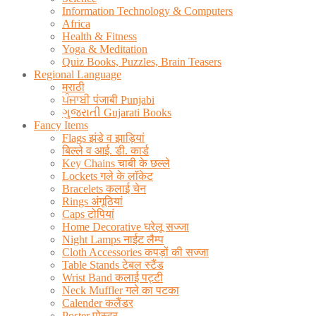
Information Technology & Computers
Africa
Health & Fitness
Yoga & Meditation
Quiz Books, Puzzles, Brain Teasers
Regional Language
मराठी
ਪੰਜਾਬੀ पंजाबी Punjabi
ગુજરાતી Gujarati Books
Fancy Items
Flags झंडे व झाड़ियां
बिल्ले व आई. डी. कार्ड
Key Chains चाबी के छल्ले
Lockets गले के लॉकेट
Bracelets कलाई चेन
Rings अंगूठियां
Caps टोपियां
Home Decorative घरेलू सज्जा
Night Lamps नाईट लैम्प
Cloth Accessories कपड़ों की सज्जा
Table Stands टेबल स्टैंड
Wrist Band कलाई पट्टी
Neck Muffler गले का पटका
Calender कलैंडर
Poster पोस्टर