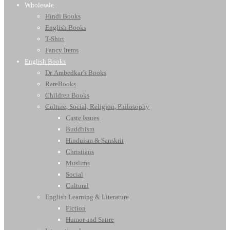
Wholesale
Hindi Books
English Books
T-Shirt
Fancy Items
English Books
Dr. Ambedkar’s Books
RareBooks
Children Books
Culture, Social, Religion, Philosophy
Caste Issues
Buddhism
Hinduism & Sanskrit
Christians
Muslims
Social
Cultural
English Learning & Literature
Fiction
Humor and Satire