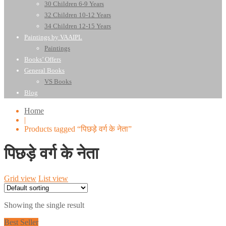
30 Children 6-9 Years
32 Children 10-12 Years
34 Children 12-15 Years
Paintings by VAAIPL
Paintings
Books’ Offers
General Books
VS Books
Blog
Home
|
Products tagged “पिछड़े वर्ग के नेता”
पिछड़े वर्ग के नेता
Grid view
List view
Showing the single result
Best Seller