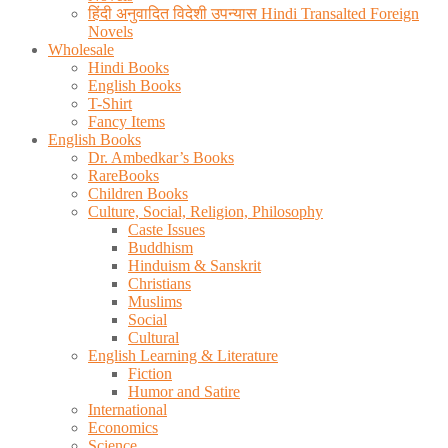
हिंदी अनुवादित विदेशी उपन्यास Hindi Transalted Foreign
Novels
Wholesale
Hindi Books
English Books
T-Shirt
Fancy Items
English Books
Dr. Ambedkar’s Books
RareBooks
Children Books
Culture, Social, Religion, Philosophy
Caste Issues
Buddhism
Hinduism & Sanskrit
Christians
Muslims
Social
Cultural
English Learning & Literature
Fiction
Humor and Satire
International
Economics
Science