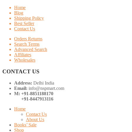
Home
Blog
Shipping Policy
Best Seller
Contact Us
Orders Returns
Search Terms
Advanced Search
Affiliates
Wholesales
CONTACT US
Address:
Delhi India
Email:
info@nspmart.com
M: +91-8851188170
+91-8447913116
Home
Contact Us
About Us
Books’ Sale
Shop