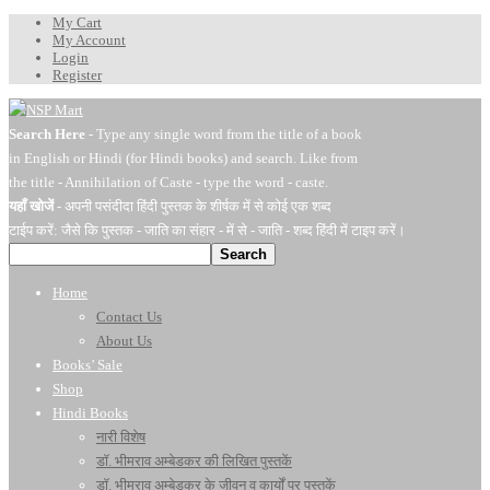
My Cart
My Account
Login
Register
Search Here
- Type any single word from the title of a book
in English or Hindi (for Hindi books) and search. Like from
the title - Annihilation of Caste - type the word - caste.
यहाँ खोजें
- अपनी पसंदीदा हिंदी पुस्तक के शीर्षक में से कोई एक शब्द
टाईप करें: जैसे कि पुस्तक - जाति का संहार - में से - जाति - शब्द हिंदी में टाइप करें।
Search
Home
Contact Us
About Us
Books’ Sale
Shop
Hindi Books
नारी विशेष
डॉ. भीमराव अम्बेडकर की लिखित पुस्तकें
डॉ. भीमराव अम्बेडकर के जीवन व कार्यों पर पुस्तकें