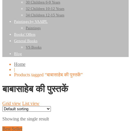
30 Children 6-9 Years
32 Children 10-12 Years
34 Children 12-15 Years
Paintings by VAAIPL
Paintings
Books’ Offers
General Books
VS Books
Blog
Home
|
Products tagged “बाबासाहेब की पुस्तकें”
बाबासाहेब की पुस्तकें
Grid view
List view
Showing the single result
Best Seller