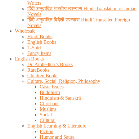
Writers
हिंदी अनुवादित भारतीय उपन्यास Hindi Translation of Indian
Novels
हिंदी अनुवादित विदेशी उपन्यास Hindi Transalted Foreign
Novels
Wholesale
Hindi Books
English Books
T-Shirt
Fancy Items
English Books
Dr. Ambedkar’s Books
RareBooks
Children Books
Culture, Social, Religion, Philosophy
Caste Issues
Buddhism
Hinduism & Sanskrit
Christians
Muslims
Social
Cultural
English Learning & Literature
Fiction
Humor and Satire