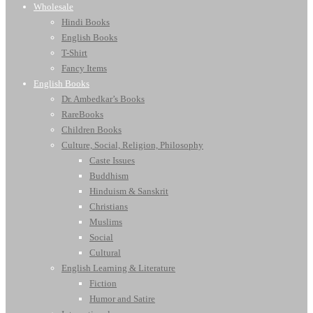
Wholesale
Hindi Books
English Books
T-Shirt
Fancy Items
English Books
Dr. Ambedkar’s Books
RareBooks
Children Books
Culture, Social, Religion, Philosophy
Caste Issues
Buddhism
Hinduism & Sanskrit
Christians
Muslims
Social
Cultural
English Learning & Literature
Fiction
Humor and Satire