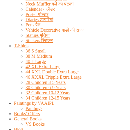
Neck Muffler गले का पटका
Calender कलैंडर
Poster पोस्टर
Diaries डायरियां
Pens पैन
Vehicle Decorative गाडी की सज्जा
Statues मूर्तियां
Stickers स्टिकर
T-Shirts
36 S Small
38 M Medium
40 L Large
42 XL Extra Large
44 XXL Double Extra Large
46 XXXL Tripple Extra Large
28 Children 3-5 Years
30 Children 6-9 Years
32 Children 10-12 Years
34 Children 12-15 Years
Paintings by VAAIPL
Paintings
Books’ Offers
General Books
VS Books
Blog