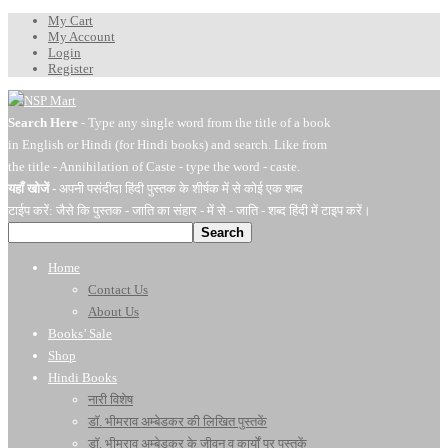
My Cart
My Account
Login
Register
Search Here
- Type any single word from the title of a book
in English or Hindi (for Hindi books) and search. Like from
the title - Annihilation of Caste - type the word - caste.
यहाँ खोजें
- अपनी पसंदीदा हिंदी पुस्तक के शीर्षक में से कोई एक शब्द
टाईप करें: जैसे कि पुस्तक - जाति का संहार - में से - जाति - शब्द हिंदी में टाइप करें।
Search
Home
Contact Us
About Us
Books’ Sale
Shop
Hindi Books
नारी विशेष
डॉ. भीमराव अम्बेडकर की लिखित पुस्तकें
डॉ. भीमराव अम्बेडकर के जीवन व कार्यों पर पुस्तकें