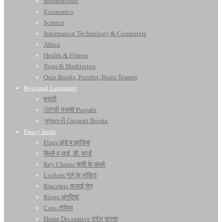
International
Economics
Science
Information Technology & Computers
Africa
Health & Fitness
Yoga & Meditation
Quiz Books, Puzzles, Brain Teasers
Regional Language
मराठी
ਪੰਜਾਬੀ पंजाबी Punjabi
ગુજરાતી Gujarati Books
Fancy Items
Flags झंडे व झाड़ियां
बिल्ले व आई. डी. कार्ड
Key Chains चाबी के छल्ले
Lockets गले के लॉकेट
Bracelets कलाई चेन
Rings अंगूठियां
Caps टोपियां
Home Decorative घरेलू सज्जा