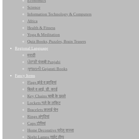
Economics
Science
Information Technology & Computers
Africa
Health & Fitness
Yoga & Meditation
Quiz Books, Puzzles, Brain Teasers
Regional Language
मराठी
ਪੰਜਾਬੀ पंजाबी Punjabi
ગુજરાતી Gujarati Books
Fancy Items
Flags झंडे व झाड़ियां
बिल्ले व आई. डी. कार्ड
Key Chains चाबी के छल्ले
Lockets गले के लॉकेट
Bracelets कलाई चेन
Rings अंगूठियां
Caps टोपियां
Home Decorative घरेलू सज्जा
Night Lamps नाईट लैम्प