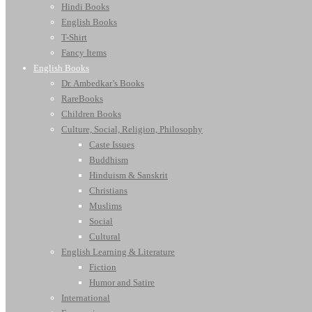
Hindi Books
English Books
T-Shirt
Fancy Items
English Books
Dr. Ambedkar’s Books
RareBooks
Children Books
Culture, Social, Religion, Philosophy
Caste Issues
Buddhism
Hinduism & Sanskrit
Christians
Muslims
Social
Cultural
English Learning & Literature
Fiction
Humor and Satire
International