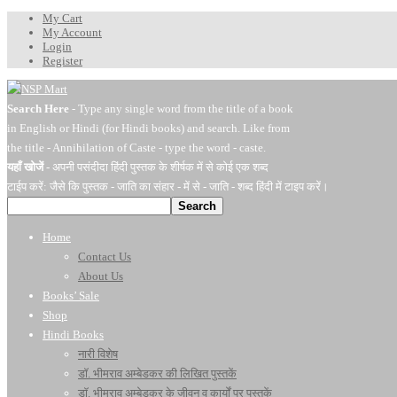
My Cart
My Account
Login
Register
Search Here
- Type any single word from the title of a book
in English or Hindi (for Hindi books) and search. Like from
the title - Annihilation of Caste - type the word - caste.
यहाँ खोजें
- अपनी पसंदीदा हिंदी पुस्तक के शीर्षक में से कोई एक शब्द
टाईप करें: जैसे कि पुस्तक - जाति का संहार - में से - जाति - शब्द हिंदी में टाइप करें।
Search
Home
Contact Us
About Us
Books’ Sale
Shop
Hindi Books
नारी विशेष
डॉ. भीमराव अम्बेडकर की लिखित पुस्तकें
डॉ. भीमराव अम्बेडकर के जीवन व कार्यों पर पुस्तकें