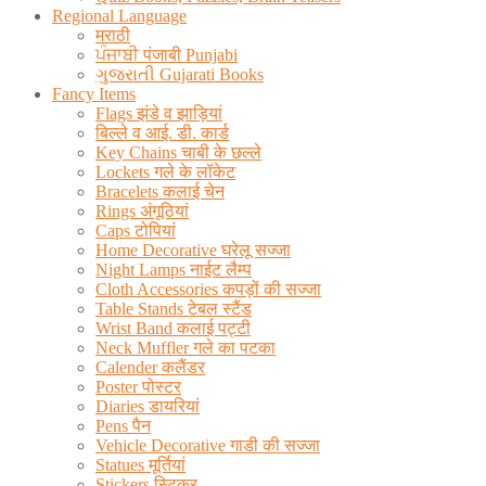
Regional Language
मराठी
ਪੰਜਾਬੀ पंजाबी Punjabi
ગુજરાતી Gujarati Books
Fancy Items
Flags झंडे व झाड़ियां
बिल्ले व आई. डी. कार्ड
Key Chains चाबी के छल्ले
Lockets गले के लॉकेट
Bracelets कलाई चेन
Rings अंगूठियां
Caps टोपियां
Home Decorative घरेलू सज्जा
Night Lamps नाईट लैम्प
Cloth Accessories कपड़ों की सज्जा
Table Stands टेबल स्टैंड
Wrist Band कलाई पट्टी
Neck Muffler गले का पटका
Calender कलैंडर
Poster पोस्टर
Diaries डायरियां
Pens पैन
Vehicle Decorative गाडी की सज्जा
Statues मूर्तियां
Stickers स्टिकर