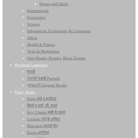
Humor and Satire
International
Economics
Science
Information Technology & Computers
Africa
Health & Fitness
Yoga & Meditation
Quiz Books, Puzzles, Brain Teasers
Regional Language
मराठी
ਪੰਜਾਬੀ पंजाबी Punjabi
ગુજરાતી Gujarati Books
Fancy Items
Flags झंडे व झाड़ियां
बिल्ले व आई. डी. कार्ड
Key Chains चाबी के छल्ले
Lockets गले के लॉकेट
Bracelets कलाई चेन
Rings अंगूठियां