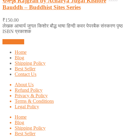
राजगृह Rajgrah by Acharya Jugal Kishore
Bauddh – Buddhist Sites Series
0
out
of
₹
150.00
5
लेखक आचार्य जुगल किशोर बौद्ध भाषा हिन्दी कवर पेपरबैक संस्करण पृष्ठ
ISBN प्रकाशक
Add to cart
Home
Blog
Shipping Policy
Best Seller
Contact Us
About Us
Refund Policy
Privacy & Policy
Terms & Conditions
Legal Policy
Home
Blog
Shipping Policy
Best Seller