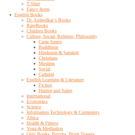
T-Shirt
Fancy Items
English Books
Dr. Ambedkar’s Books
RareBooks
Children Books
Culture, Social, Religion, Philosophy
Caste Issues
Buddhism
Hinduism & Sanskrit
Christians
Muslims
Social
Cultural
English Learning & Literature
Fiction
Humor and Satire
International
Economics
Science
Information Technology & Computers
Africa
Health & Fitness
Yoga & Meditation
Quiz Books, Puzzles, Brain Teasers