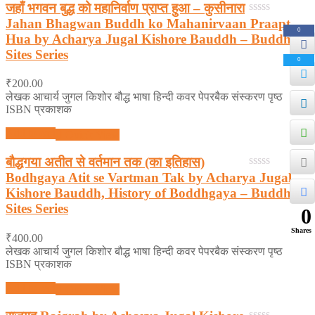
जहाँ भगवन बुद्ध को महानिर्वाण प्राप्त हुआ – कुसीनारा
Jahan Bhagwan Buddh ko Mahanirvaan Praapt
0
0
out
Hua by Acharya Jugal Kishore Bauddh – Buddhist
of
Sites Series
5
0
₹
200.00
लेखक आचार्य जुगल किशोर बौद्ध भाषा हिन्दी कवर पेपरबैक संस्करण पृष्ठ
ISBN प्रकाशक
Add to cart
Quick View
बौद्धगया अतीत से वर्तमान तक (का इतिहास)
Bodhgaya Atit se Vartman Tak by Acharya Jugal
0
out
Kishore Bauddh, History of Boddhgaya – Buddhist
of
Sites Series
0
5
Shares
₹
400.00
लेखक आचार्य जुगल किशोर बौद्ध भाषा हिन्दी कवर पेपरबैक संस्करण पृष्ठ
ISBN प्रकाशक
Add to cart
Quick View