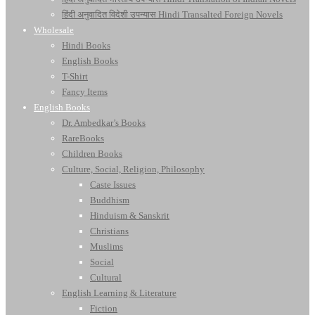
हिंदी अनुवादित विदेशी उपन्यास Hindi Transalted Foreign Novels
Wholesale
Hindi Books
English Books
T-Shirt
Fancy Items
English Books
Dr. Ambedkar’s Books
RareBooks
Children Books
Culture, Social, Religion, Philosophy
Caste Issues
Buddhism
Hinduism & Sanskrit
Christians
Muslims
Social
Cultural
English Learning & Literature
Fiction