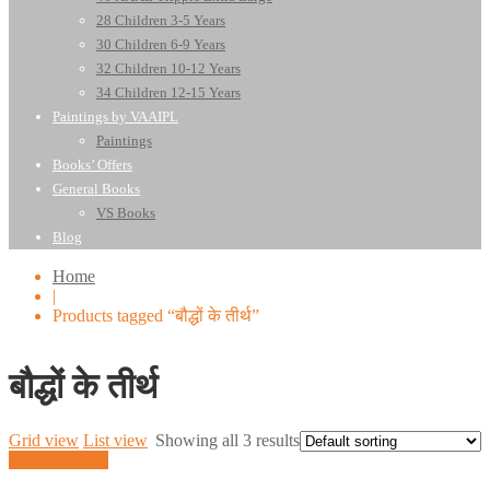
28 Children 3-5 Years
30 Children 6-9 Years
32 Children 10-12 Years
34 Children 12-15 Years
Paintings by VAAIPL
Paintings
Books’ Offers
General Books
VS Books
Blog
Home
|
Products tagged “बौद्धों के तीर्थ”
बौद्धों के तीर्थ
Grid view
List view
Showing all 3 results
Quick View