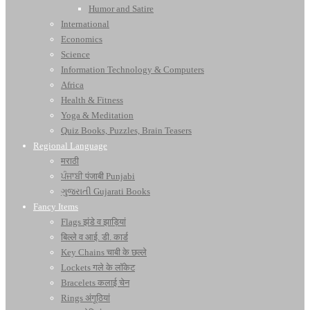
Humor and Satire
International
Economics
Science
Information Technology & Computers
Africa
Health & Fitness
Yoga & Meditation
Quiz Books, Puzzles, Brain Teasers
Regional Language
मराठी
ਪੰਜਾਬੀ पंजाबी Punjabi
ગુજરાતી Gujarati Books
Fancy Items
Flags झंडे व झाड़ियां
बिल्ले व आई. डी. कार्ड
Key Chains चाबी के छल्ले
Lockets गले के लॉकेट
Bracelets कलाई चेन
Rings अंगूठियां