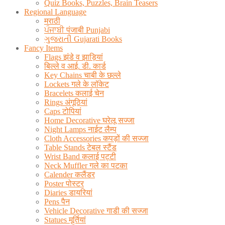
Quiz Books, Puzzles, Brain Teasers
Regional Language
मराठी
ਪੰਜਾਬੀ पंजाबी Punjabi
ગુજરાતી Gujarati Books
Fancy Items
Flags झंडे व झाड़ियां
बिल्ले व आई. डी. कार्ड
Key Chains चाबी के छल्ले
Lockets गले के लॉकेट
Bracelets कलाई चेन
Rings अंगूठियां
Caps टोपियां
Home Decorative घरेलू सज्जा
Night Lamps नाईट लैम्प
Cloth Accessories कपड़ों की सज्जा
Table Stands टेबल स्टैंड
Wrist Band कलाई पट्टी
Neck Muffler गले का पटका
Calender कलैंडर
Poster पोस्टर
Diaries डायरियां
Pens पैन
Vehicle Decorative गाडी की सज्जा
Statues मूर्तियां