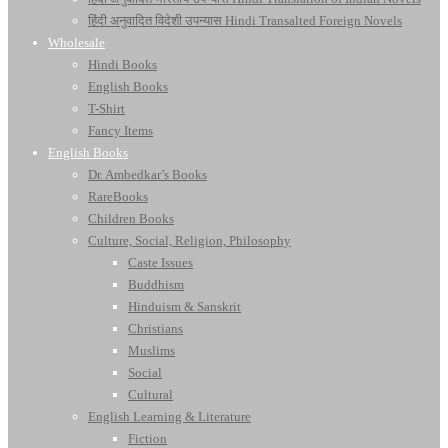
हिंदी अनुवादित विदेशी उपन्यास Hindi Transalted Foreign Novels
Wholesale
Hindi Books
English Books
T-Shirt
Fancy Items
English Books
Dr. Ambedkar’s Books
RareBooks
Children Books
Culture, Social, Religion, Philosophy
Caste Issues
Buddhism
Hinduism & Sanskrit
Christians
Muslims
Social
Cultural
English Learning & Literature
Fiction