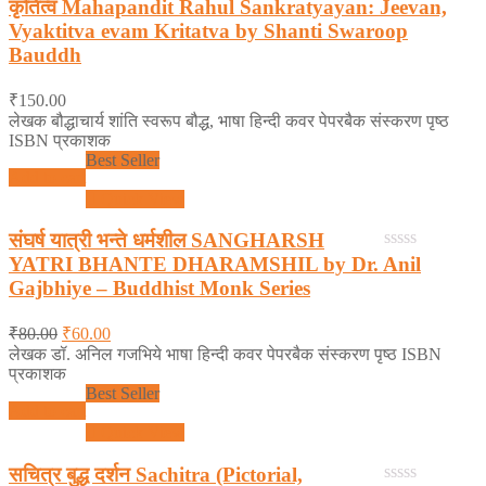
कृतित्व Mahapandit Rahul Sankratyayan: Jeevan,
0
out
Vyaktitva evam Kritatva by Shanti Swaroop
of
Bauddh
5
₹
150.00
लेखक बौद्धाचार्य शांति स्वरूप बौद्ध, भाषा हिन्दी कवर पेपरबैक संस्करण पृष्ठ
ISBN प्रकाशक
Best Seller
Add to cart
Quick View
संघर्ष यात्री भन्ते धर्मशील SANGHARSH
YATRI BHANTE DHARAMSHIL by Dr. Anil
0
out
Gajbhiye – Buddhist Monk Series
of
5
₹
80.00
₹
60.00
लेखक डॉ. अनिल गजभिये भाषा हिन्दी कवर पेपरबैक संस्करण पृष्ठ ISBN
प्रकाशक
Best Seller
Add to cart
Quick View
सचित्र बुद्ध दर्शन Sachitra (Pictorial,