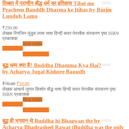
तिब्बत में प्राचीन बौद्ध धर्म का इतिहास Tibet me
Pracheen Bauddh Dharma ke Itihas by Rinjin
0
out
Lundub Lama
of
5
₹
250.00
लेखक रिनजिन लुंडुब लामा भाषा हिन्दी कवर पेपरबैक संस्करण पृष्ठ ISBN
प्रकाशक
Best Seller
Add to cart
Quick View
बुद्ध धम्म क्या है? Buddha Dhamma Kya Hai?
by Acharya Jugal Kishore Bauudh
0
out
of
₹
70.00
₹
50.00
5
लेखक आचार्य जुगल किशोर बौद्ध भाषा हिन्दी कवर पेपरबैक संस्करण पृष्ठ
ISBN प्रकाशक
Best Seller
Add to cart
Quick View
बुद्ध ही भगवान थे Buddha hi Bhagwan the by
Acharya Bhadrasheel Rawat (Buddha was the only
0