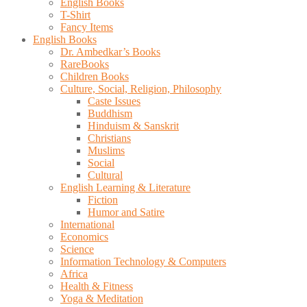
English Books
T-Shirt
Fancy Items
English Books
Dr. Ambedkar’s Books
RareBooks
Children Books
Culture, Social, Religion, Philosophy
Caste Issues
Buddhism
Hinduism & Sanskrit
Christians
Muslims
Social
Cultural
English Learning & Literature
Fiction
Humor and Satire
International
Economics
Science
Information Technology & Computers
Africa
Health & Fitness
Yoga & Meditation