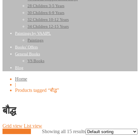
28 Children 3-5 Years
30 Children 6-9 Years
32 Children 10-12 Years
34 Children 12-15 Years
Paintings by VAAIPL
Paintings
Books’ Offers
General Books
VS Books
Blog
Home
|
Products tagged “बौद्ध”
बौद्ध
Grid view
List view
Quick View
Showing all 15 results