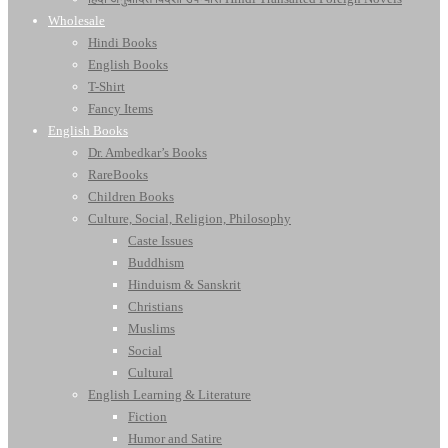
Wholesale
Hindi Books
English Books
T-Shirt
Fancy Items
English Books
Dr. Ambedkar’s Books
RareBooks
Children Books
Culture, Social, Religion, Philosophy
Caste Issues
Buddhism
Hinduism & Sanskrit
Christians
Muslims
Social
Cultural
English Learning & Literature
Fiction
Humor and Satire