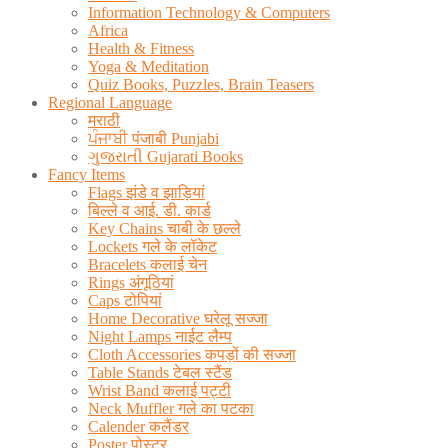
Information Technology & Computers
Africa
Health & Fitness
Yoga & Meditation
Quiz Books, Puzzles, Brain Teasers
Regional Language
मराठी
ਪੰਜਾਬੀ पंजाबी Punjabi
ગુજરાતી Gujarati Books
Fancy Items
Flags झंडे व झाड़ियां
बिल्ले व आई. डी. कार्ड
Key Chains चाबी के छल्ले
Lockets गले के लॉकेट
Bracelets कलाई चेन
Rings अंगूठियां
Caps टोपियां
Home Decorative घरेलू सज्जा
Night Lamps नाईट लैम्प
Cloth Accessories कपड़ों की सज्जा
Table Stands टेबल स्टैंड
Wrist Band कलाई पट्टी
Neck Muffler गले का पटका
Calender कलैंडर
Poster पोस्टर