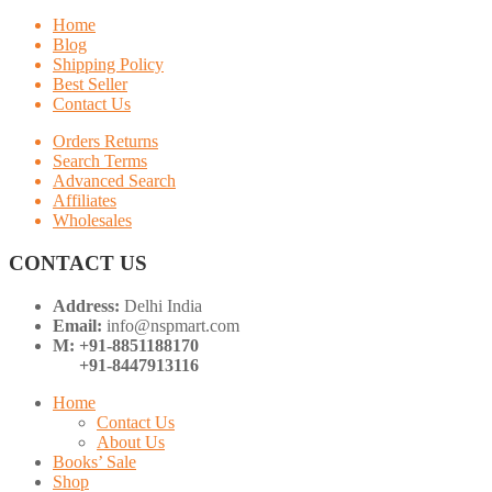
Home
Blog
Shipping Policy
Best Seller
Contact Us
Orders Returns
Search Terms
Advanced Search
Affiliates
Wholesales
CONTACT US
Address:
Delhi India
Email:
info@nspmart.com
M: +91-8851188170
+91-8447913116
Home
Contact Us
About Us
Books’ Sale
Shop