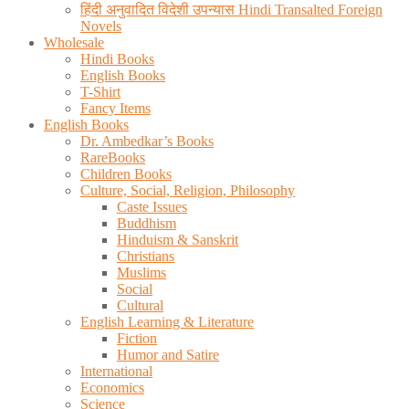
हिंदी अनुवादित विदेशी उपन्यास Hindi Transalted Foreign
Novels
Wholesale
Hindi Books
English Books
T-Shirt
Fancy Items
English Books
Dr. Ambedkar’s Books
RareBooks
Children Books
Culture, Social, Religion, Philosophy
Caste Issues
Buddhism
Hinduism & Sanskrit
Christians
Muslims
Social
Cultural
English Learning & Literature
Fiction
Humor and Satire
International
Economics
Science