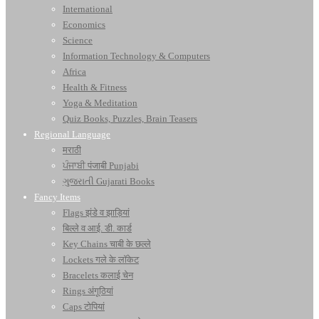
International
Economics
Science
Information Technology & Computers
Africa
Health & Fitness
Yoga & Meditation
Quiz Books, Puzzles, Brain Teasers
Regional Language
मराठी
ਪੰਜਾਬੀ पंजाबी Punjabi
ગુજરાતી Gujarati Books
Fancy Items
Flags झंडे व झाड़ियां
बिल्ले व आई. डी. कार्ड
Key Chains चाबी के छल्ले
Lockets गले के लॉकेट
Bracelets कलाई चेन
Rings अंगूठियां
Caps टोपियां