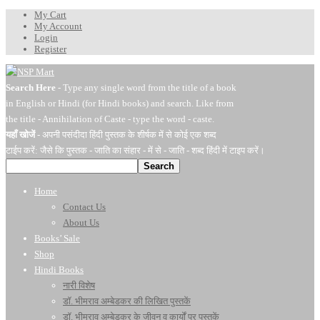
My Cart
My Account
Login
Register
Search Here
- Type any single word from the title of a book
in English or Hindi (for Hindi books) and search. Like from
the title - Annihilation of Caste - type the word - caste.
यहाँ खोजें
- अपनी पसंदीदा हिंदी पुस्तक के शीर्षक में से कोई एक शब्द
टाईप करें: जैसे कि पुस्तक - जाति का संहार - में से - जाति - शब्द हिंदी में टाइप करें।
Search
Home
Contact Us
About Us
Books’ Sale
Shop
Hindi Books
नारी विशेष
डॉ. भीमराव अम्बेडकर की लिखित पुस्तकें
डॉ. भीमराव अम्बेडकर के जीवन व कार्यों पर पुस्तकें