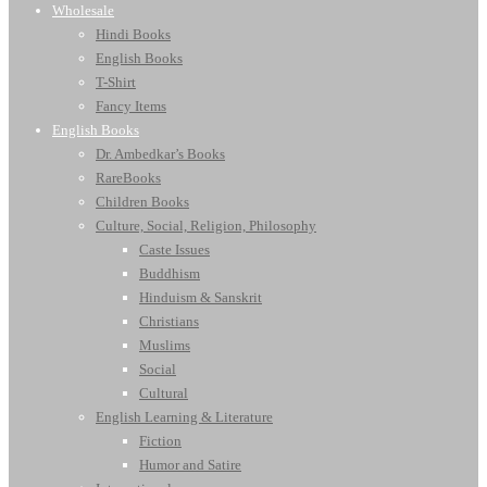
Wholesale
Hindi Books
English Books
T-Shirt
Fancy Items
English Books
Dr. Ambedkar’s Books
RareBooks
Children Books
Culture, Social, Religion, Philosophy
Caste Issues
Buddhism
Hinduism & Sanskrit
Christians
Muslims
Social
Cultural
English Learning & Literature
Fiction
Humor and Satire