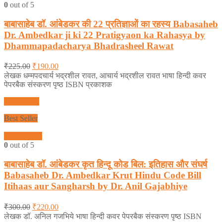
0
out of 5
बाबासाहेब डॉ. आंबेडकर की 22 प्रतिज्ञाओं का रहस्य Babasaheb
Dr. Ambedkar ji ki 22 Pratigyaon ka Rahasya by
Dhammapadacharya Bhadrasheel Rawat
₹
225.00
₹
190.00
लेखक धम्मपदचार्य भद्रशील रावत, आचार्य भद्रशील रावत भाषा हिन्दी कवर
पेपरबैक संस्करण पृष्ठ ISBN प्रकाशक
Add to cart
Best Seller
Quick View
0
out of 5
बाबासाहेब डॉ. आंबेडकर कृत हिन्दू कोड बिल: इतिहास और संघर्ष
Babasaheb Dr. Ambedkar Krut Hindu Code Bill
Itihaas aur Sangharsh by Dr. Anil Gajabhiye
₹
300.00
₹
220.00
लेखक डॉ. अनिल गजभिये भाषा हिन्दी कवर पेपरबैक संस्करण पृष्ठ ISBN