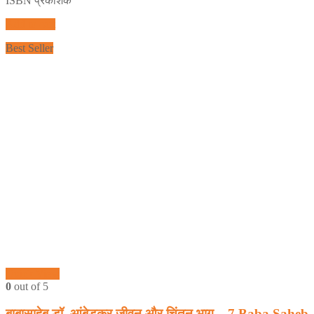
ISBN प्रकाशक
Add to cart
Best Seller
Quick View
0
out of 5
बाबासाहेब डॉ. आंबेडकर जीवन और चिंतन भाग – 7 Baba Saheb