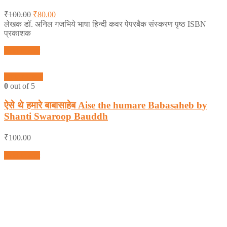
₹
100.00
₹
80.00
लेखक डॉ. अनिल गजभिये भाषा हिन्दी कवर पेपरबैक संस्करण पृष्ठ ISBN
प्रकाशक
Add to cart
Quick View
0
out of 5
ऐसे थे हमारे बाबासाहेब Aise the humare Babasaheb by
Shanti Swaroop Bauddh
₹
100.00
Add to cart