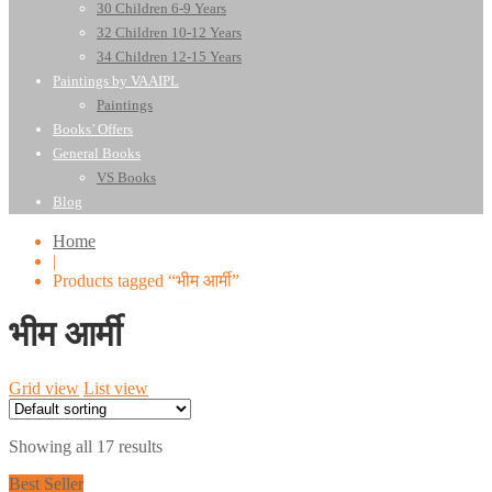
30 Children 6-9 Years
32 Children 10-12 Years
34 Children 12-15 Years
Paintings by VAAIPL
Paintings
Books’ Offers
General Books
VS Books
Blog
Home
|
Products tagged “भीम आर्मी”
भीम आर्मी
Grid view
List view
Showing all 17 results
Best Seller