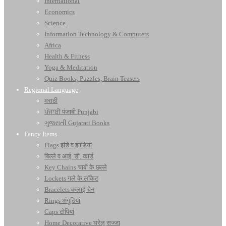
International
Economics
Science
Information Technology & Computers
Africa
Health & Fitness
Yoga & Meditation
Quiz Books, Puzzles, Brain Teasers
Regional Language
मराठी
ਪੰਜਾਬੀ पंजाबी Punjabi
ગુજરાતી Gujarati Books
Fancy Items
Flags झंडे व झाड़ियां
बिल्ले व आई. डी. कार्ड
Key Chains चाबी के छल्ले
Lockets गले के लॉकेट
Bracelets कलाई चेन
Rings अंगूठियां
Caps टोपियां
Home Decorative घरेलू सज्जा