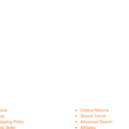
ome
Orders Returns
log
Search Terms
ipping Policy
Advanced Search
st Seller
Affiliates