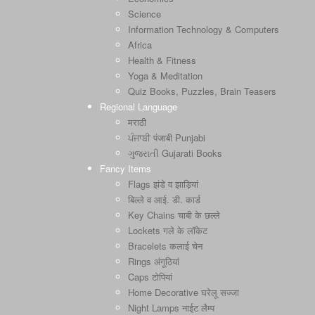
Science
Information Technology & Computers
Africa
Health & Fitness
Yoga & Meditation
Quiz Books, Puzzles, Brain Teasers
Regional Language
मराठी
ਪੰਜਾਬੀ पंजाबी Punjabi
ગુજરાતી Gujarati Books
Fancy Items
Flags झंडे व झाड़ियां
बिल्ले व आई. डी. कार्ड
Key Chains चाबी के छल्ले
Lockets गले के लॉकेट
Bracelets कलाई चेन
Rings अंगूठियां
Caps टोपियां
Home Decorative घरेलू सज्जा
Night Lamps नाईट लैम्प