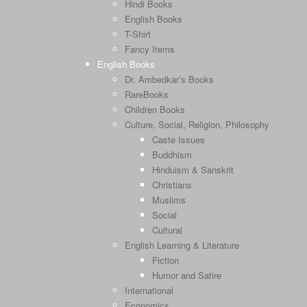
Hindi Books
English Books
T-Shirt
Fancy Items
English Books
Dr. Ambedkar’s Books
RareBooks
Children Books
Culture, Social, Religion, Philosophy
Caste Issues
Buddhism
Hinduism & Sanskrit
Christians
Muslims
Social
Cultural
English Learning & Literature
Fiction
Humor and Satire
International
Economics