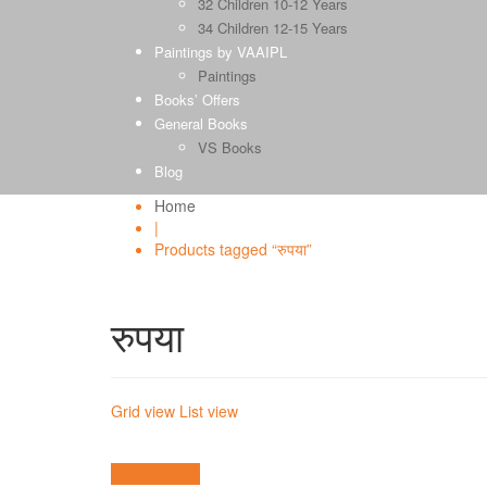
32 Children 10-12 Years
34 Children 12-15 Years
Paintings by VAAIPL
Paintings
Books’ Offers
General Books
VS Books
Blog
Home
|
Products tagged “रुपया”
रुपया
Grid view
List view
Quick View