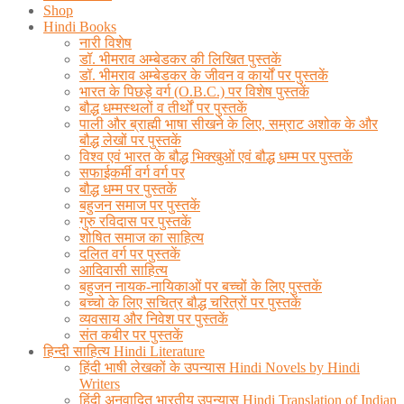
Shop
Hindi Books
नारी विशेष
डॉ. भीमराव अम्बेडकर की लिखित पुस्तकें
डॉ. भीमराव अम्बेडकर के जीवन व कार्यों पर पुस्तकें
भारत के पिछड़े वर्ग (O.B.C.) पर विशेष पुस्तकें
बौद्ध धम्मस्थलों व तीर्थों पर पुस्तकें
पाली और ब्राह्मी भाषा सीखने के लिए, सम्राट अशोक के और
बौद्ध लेखों पर पुस्तकें
विश्व एवं भारत के बौद्ध भिक्खुओं एवं बौद्ध धम्म पर पुस्तकें
सफाईकर्मी वर्ग वर्ग पर
बौद्ध धम्म पर पुस्तकें
बहुजन समाज पर पुस्तकें
गुरु रविदास पर पुस्तकें
शोषित समाज का साहित्य
दलित वर्ग पर पुस्तकें
आदिवासी साहित्य
बहुजन नायक-नायिकाओं पर बच्चों के लिए पुस्तकें
बच्चो के लिए सचित्र बौद्ध चरित्रों पर पुस्तकें
व्यवसाय और निवेश पर पुस्तकें
संत कबीर पर पुस्तकें
हिन्दी साहित्य Hindi Literature
हिंदी भाषी लेखकों के उपन्यास Hindi Novels by Hindi
Writers
हिंदी अनुवादित भारतीय उपन्यास Hindi Translation of Indian