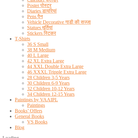
Poster पोस्टर
Diaries डायरियां
Pens पैन
Vehicle Decorative गाडी की सज्जा
Statues मूर्तियां
Stickers स्टिकर
T-Shirts
36 S Small
38 M Medium
40 L Large
42 XL Extra Large
44 XXL Double Extra Large
46 XXXL Tripple Extra Large
28 Children 3-5 Years
30 Children 6-9 Years
32 Children 10-12 Years
34 Children 12-15 Years
Paintings by VAAIPL
Paintings
Books’ Offers
General Books
VS Books
Blog
Loading...