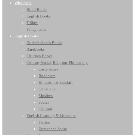
Wholesale
Hindi Books
English Books
T-Shirt
Fancy Items
English Books
Dr. Ambedkar’s Books
RareBooks
Children Books
Culture, Social, Religion, Philosophy
Caste Issues
Buddhism
Hinduism & Sanskrit
Christians
Muslims
Social
Cultural
English Learning & Literature
Fiction
Humor and Satire