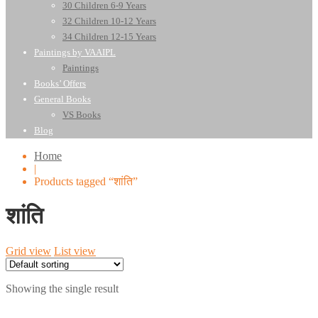
30 Children 6-9 Years
32 Children 10-12 Years
34 Children 12-15 Years
Paintings by VAAIPL
Paintings
Books’ Offers
General Books
VS Books
Blog
Home
|
Products tagged “शांति”
शांति
Grid view
List view
Showing the single result