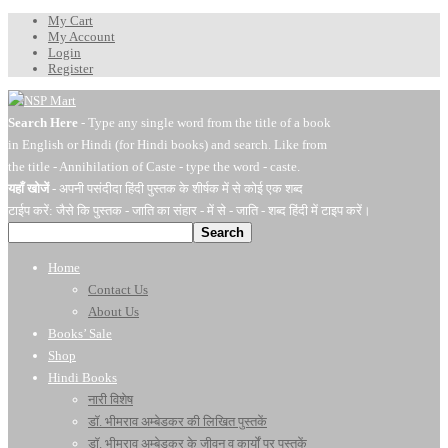
My Cart
My Account
Login
Register
Search Here
- Type any single word from the title of a book
in English or Hindi (for Hindi books) and search. Like from
the title - Annihilation of Caste - type the word - caste.
यहाँ खोजें
- अपनी पसंदीदा हिंदी पुस्तक के शीर्षक में से कोई एक शब्द
टाईप करें: जैसे कि पुस्तक - जाति का संहार - में से - जाति - शब्द हिंदी में टाइप करें।
Search
Home
Contact Us
About Us
Books’ Sale
Shop
Hindi Books
नारी विशेष
डॉ. भीमराव अम्बेडकर की लिखित पुस्तकें
डॉ. भीमराव अम्बेडकर के जीवन व कार्यों पर पुस्तकें