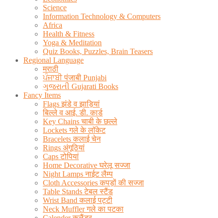
Science
Information Technology & Computers
Africa
Health & Fitness
Yoga & Meditation
Quiz Books, Puzzles, Brain Teasers
Regional Language
मराठी
ਪੰਜਾਬੀ पंजाबी Punjabi
ગુજરાતી Gujarati Books
Fancy Items
Flags झंडे व झाड़ियां
बिल्ले व आई. डी. कार्ड
Key Chains चाबी के छल्ले
Lockets गले के लॉकेट
Bracelets कलाई चेन
Rings अंगूठियां
Caps टोपियां
Home Decorative घरेलू सज्जा
Night Lamps नाईट लैम्प
Cloth Accessories कपड़ों की सज्जा
Table Stands टेबल स्टैंड
Wrist Band कलाई पट्टी
Neck Muffler गले का पटका
Calender कलैंडर