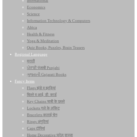
International
Economics
Science
Information Technology & Computers
Africa
Health & Fitness
Yoga & Meditation
Quiz Books, Puzzles, Brain Teasers
Regional Language
मराठी
ਪੰਜਾਬੀ पंजाबी Punjabi
ગુજરાતી Gujarati Books
Fancy Items
Flags झंडे व झाड़ियां
बिल्ले व आई. डी. कार्ड
Key Chains चाबी के छल्ले
Lockets गले के लॉकेट
Bracelets कलाई चेन
Rings अंगूठियां
Caps टोपियां
Home Decorative घरेलू सज्जा