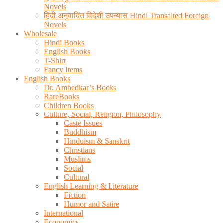
Novels
हिंदी अनुवादित विदेशी उपन्यास Hindi Transalted Foreign
Novels
Wholesale
Hindi Books
English Books
T-Shirt
Fancy Items
English Books
Dr. Ambedkar’s Books
RareBooks
Children Books
Culture, Social, Religion, Philosophy
Caste Issues
Buddhism
Hinduism & Sanskrit
Christians
Muslims
Social
Cultural
English Learning & Literature
Fiction
Humor and Satire
International
Economics