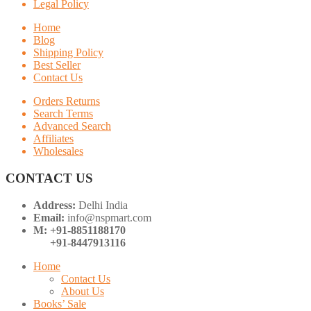
Legal Policy
Home
Blog
Shipping Policy
Best Seller
Contact Us
Orders Returns
Search Terms
Advanced Search
Affiliates
Wholesales
CONTACT US
Address:
Delhi India
Email:
info@nspmart.com
M: +91-8851188170
+91-8447913116
Home
Contact Us
About Us
Books’ Sale