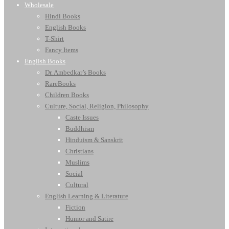
Wholesale
Hindi Books
English Books
T-Shirt
Fancy Items
English Books
Dr. Ambedkar’s Books
RareBooks
Children Books
Culture, Social, Religion, Philosophy
Caste Issues
Buddhism
Hinduism & Sanskrit
Christians
Muslims
Social
Cultural
English Learning & Literature
Fiction
Humor and Satire