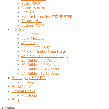
Poster पोस्टर
Diaries डायरियां
Pens पैन
Vehicle Decorative गाडी की सज्जा
Statues मूर्तियां
Stickers स्टिकर
T-Shirts
36 S Small
38 M Medium
40 L Large
42 XL Extra Large
44 XXL Double Extra Large
46 XXXL Tripple Extra Large
28 Children 3-5 Years
30 Children 6-9 Years
32 Children 10-12 Years
34 Children 12-15 Years
Paintings by VAAIPL
Paintings
Books’ Offers
General Books
VS Books
Blog
Loading...