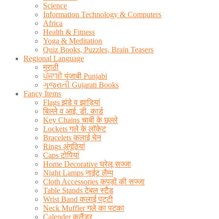
Science
Information Technology & Computers
Africa
Health & Fitness
Yoga & Meditation
Quiz Books, Puzzles, Brain Teasers
Regional Language
मराठी
ਪੰਜਾਬੀ पंजाबी Punjabi
ગુજરાતી Gujarati Books
Fancy Items
Flags झंडे व झाड़ियां
बिल्ले व आई. डी. कार्ड
Key Chains चाबी के छल्ले
Lockets गले के लॉकेट
Bracelets कलाई चेन
Rings अंगूठियां
Caps टोपियां
Home Decorative घरेलू सज्जा
Night Lamps नाईट लैम्प
Cloth Accessories कपड़ों की सज्जा
Table Stands टेबल स्टैंड
Wrist Band कलाई पट्टी
Neck Muffler गले का पटका
Calender कलैंडर