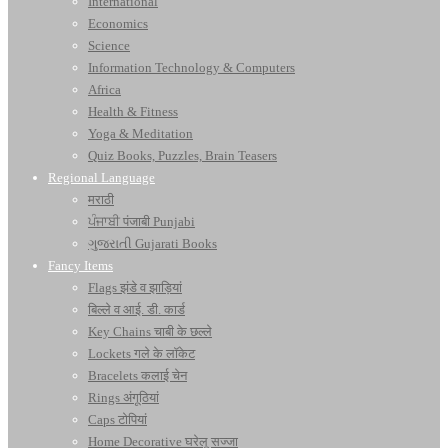
International
Economics
Science
Information Technology & Computers
Africa
Health & Fitness
Yoga & Meditation
Quiz Books, Puzzles, Brain Teasers
Regional Language
मराठी
ਪੰਜਾਬੀ पंजाबी Punjabi
ગુજરાતી Gujarati Books
Fancy Items
Flags झंडे व झाड़ियां
बिल्ले व आई. डी. कार्ड
Key Chains चाबी के छल्ले
Lockets गले के लॉकेट
Bracelets कलाई चेन
Rings अंगूठियां
Caps टोपियां
Home Decorative घरेलू सज्जा