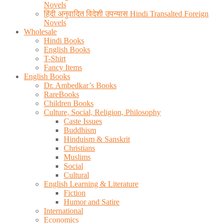
Novels
हिंदी अनुवादित विदेशी उपन्यास Hindi Transalted Foreign
Novels
Wholesale
Hindi Books
English Books
T-Shirt
Fancy Items
English Books
Dr. Ambedkar’s Books
RareBooks
Children Books
Culture, Social, Religion, Philosophy
Caste Issues
Buddhism
Hinduism & Sanskrit
Christians
Muslims
Social
Cultural
English Learning & Literature
Fiction
Humor and Satire
International
Economics