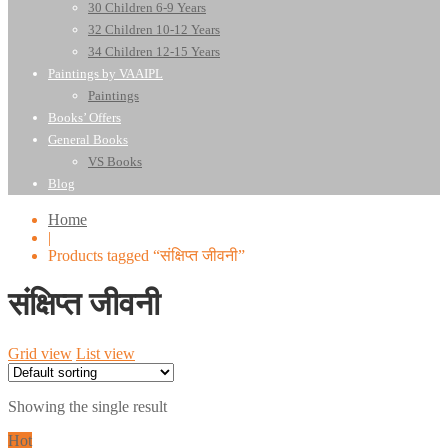
30 Children 6-9 Years
32 Children 10-12 Years
34 Children 12-15 Years
Paintings by VAAIPL
Paintings
Books’ Offers
General Books
VS Books
Blog
Home
|
Products tagged “संक्षिप्त जीवनी”
संक्षिप्त जीवनी
Grid view
List view
Showing the single result
Hot