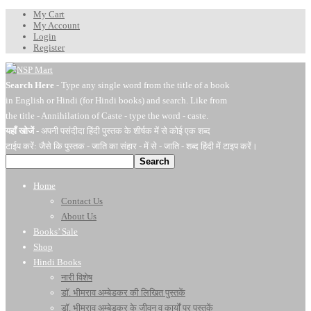
My Cart
My Account
Login
Register
Search Here
- Type any single word from the title of a book
in English or Hindi (for Hindi books) and search. Like from
the title - Annihilation of Caste - type the word - caste.
यहाँ खोजें
- अपनी पसंदीदा हिंदी पुस्तक के शीर्षक में से कोई एक शब्द
टाईप करें: जैसे कि पुस्तक - जाति का संहार - में से - जाति - शब्द हिंदी में टाइप करें।
Search
Home
Contact Us
About Us
Books’ Sale
Shop
Hindi Books
नारी विशेष
डॉ. भीमराव अम्बेडकर की लिखित पुस्तकें
डॉ. भीमराव अम्बेडकर के जीवन व कार्यों पर पुस्तकें