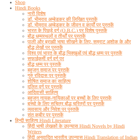
Shop
Hindi Books
नारी विशेष
डॉ. भीमराव अम्बेडकर की लिखित पुस्तकें
डॉ. भीमराव अम्बेडकर के जीवन व कार्यों पर पुस्तकें
भारत के पिछड़े वर्ग (O.B.C.) पर विशेष पुस्तकें
बौद्ध धम्मस्थलों व तीर्थों पर पुस्तकें
पाली और ब्राह्मी भाषा सीखने के लिए, सम्राट अशोक के और
बौद्ध लेखों पर पुस्तकें
विश्व एवं भारत के बौद्ध भिक्खुओं एवं बौद्ध धम्म पर पुस्तकें
सफाईकर्मी वर्ग वर्ग पर
बौद्ध धम्म पर पुस्तकें
बहुजन समाज पर पुस्तकें
गुरु रविदास पर पुस्तकें
शोषित समाज का साहित्य
दलित वर्ग पर पुस्तकें
आदिवासी साहित्य
बहुजन नायक-नायिकाओं पर बच्चों के लिए पुस्तकें
बच्चो के लिए सचित्र बौद्ध चरित्रों पर पुस्तकें
व्यवसाय और निवेश पर पुस्तकें
संत कबीर पर पुस्तकें
हिन्दी साहित्य Hindi Literature
हिंदी भाषी लेखकों के उपन्यास Hindi Novels by Hindi
Writers
हिंदी अनुवादित भारतीय उपन्यास Hindi Translation of Indian