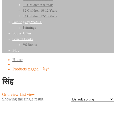
30 Children 6-9 Years
32 Children 10-12 Years
34 Children 12-15 Years
Paintings by VAAIPL
Paintings
Books’ Offers
General Books
VS Books
Blog
Home
|
Products tagged “सिंह”
सिंह
Grid view
List view
Showing the single result