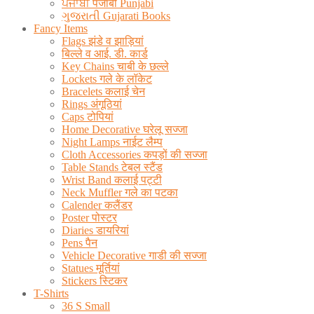
ਪੰਜਾਬੀ पंजाबी Punjabi
ગુજરાતી Gujarati Books
Fancy Items
Flags झंडे व झाड़ियां
बिल्ले व आई. डी. कार्ड
Key Chains चाबी के छल्ले
Lockets गले के लॉकेट
Bracelets कलाई चेन
Rings अंगूठियां
Caps टोपियां
Home Decorative घरेलू सज्जा
Night Lamps नाईट लैम्प
Cloth Accessories कपड़ों की सज्जा
Table Stands टेबल स्टैंड
Wrist Band कलाई पट्टी
Neck Muffler गले का पटका
Calender कलैंडर
Poster पोस्टर
Diaries डायरियां
Pens पैन
Vehicle Decorative गाडी की सज्जा
Statues मूर्तियां
Stickers स्टिकर
T-Shirts
36 S Small