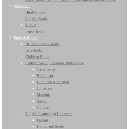
Wholesale
Hindi Books
English Books
T-Shirt
Fancy Items
English Books
Dr. Ambedkar’s Books
RareBooks
Children Books
Culture, Social, Religion, Philosophy
Caste Issues
Buddhism
Hinduism & Sanskrit
Christians
Muslims
Social
Cultural
English Learning & Literature
Fiction
Humor and Satire