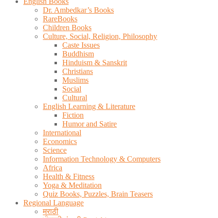
English Books
Dr. Ambedkar’s Books
RareBooks
Children Books
Culture, Social, Religion, Philosophy
Caste Issues
Buddhism
Hinduism & Sanskrit
Christians
Muslims
Social
Cultural
English Learning & Literature
Fiction
Humor and Satire
International
Economics
Science
Information Technology & Computers
Africa
Health & Fitness
Yoga & Meditation
Quiz Books, Puzzles, Brain Teasers
Regional Language
मराठी