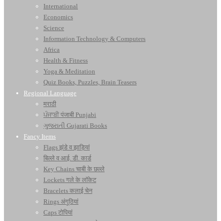
International
Economics
Science
Information Technology & Computers
Africa
Health & Fitness
Yoga & Meditation
Quiz Books, Puzzles, Brain Teasers
Regional Language
मराठी
ਪੰਜਾਬੀ पंजाबी Punjabi
ગુજરાતી Gujarati Books
Fancy Items
Flags झंडे व झाड़ियां
बिल्ले व आई. डी. कार्ड
Key Chains चाबी के छल्ले
Lockets गले के लॉकेट
Bracelets कलाई चेन
Rings अंगूठियां
Caps टोपियां