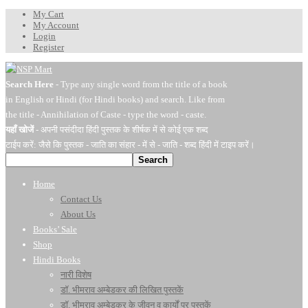
My Cart
My Account
Login
Register
Search Here
- Type any single word from the title of a book
in English or Hindi (for Hindi books) and search. Like from
the title - Annihilation of Caste - type the word - caste.
यहाँ खोजें
- अपनी पसंदीदा हिंदी पुस्तक के शीर्षक में से कोई एक शब्द
टाईप करें: जैसे कि पुस्तक - जाति का संहार - में से - जाति - शब्द हिंदी में टाइप करें।
Search
Home
Contact Us
About Us
Books’ Sale
Shop
Hindi Books
नारी विशेष
डॉ. भीमराव अम्बेडकर की लिखित पुस्तकें
डॉ. भीमराव अम्बेडकर के जीवन व कार्यों पर पुस्तकें