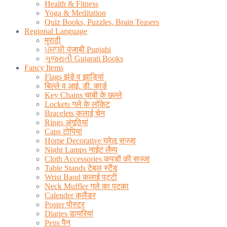
Health & Fitness
Yoga & Meditation
Quiz Books, Puzzles, Brain Teasers
Regional Language
मराठी
ਪੰਜਾਬੀ पंजाबी Punjabi
ગુજરાતી Gujarati Books
Fancy Items
Flags झंडे व झाड़ियां
बिल्ले व आई. डी. कार्ड
Key Chains चाबी के छल्ले
Lockets गले के लॉकेट
Bracelets कलाई चेन
Rings अंगूठियां
Caps टोपियां
Home Decorative घरेलू सज्जा
Night Lamps नाईट लैम्प
Cloth Accessories कपड़ों की सज्जा
Table Stands टेबल स्टैंड
Wrist Band कलाई पट्टी
Neck Muffler गले का पटका
Calender कलैंडर
Poster पोस्टर
Diaries डायरियां
Pens पैन