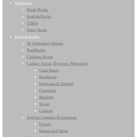
Wholesale
Hindi Books
English Books
T-Shirt
Fancy Items
English Books
Dr. Ambedkar’s Books
RareBooks
Children Books
Culture, Social, Religion, Philosophy
Caste Issues
Buddhism
Hinduism & Sanskrit
Christians
Muslims
Social
Cultural
English Learning & Literature
Fiction
Humor and Satire