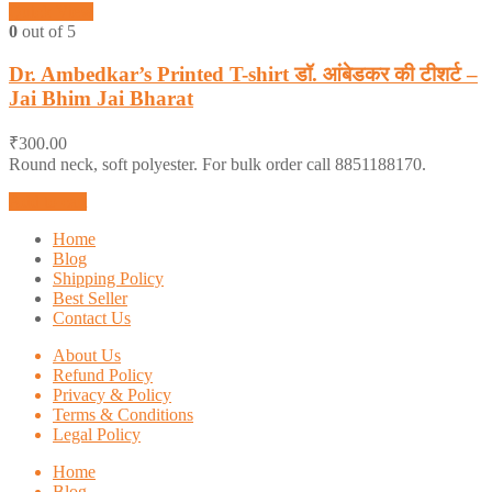
Quick View
0
out of 5
Dr. Ambedkar’s Printed T-shirt डॉ. आंबेडकर की टीशर्ट –
Jai Bhim Jai Bharat
₹
300.00
Round neck, soft polyester. For bulk order call 8851188170.
Add to cart
Home
Blog
Shipping Policy
Best Seller
Contact Us
About Us
Refund Policy
Privacy & Policy
Terms & Conditions
Legal Policy
Home
Blog