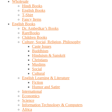
Wholesale
Hindi Books
English Books
T-Shirt
Fancy Items
English Books
Dr. Ambedkar’s Books
RareBooks
Children Books
Culture, Social, Religion, Philosophy
Caste Issues
Buddhism
Hinduism & Sanskrit
Christians
Muslims
Social
Cultural
English Learning & Literature
Fiction
Humor and Satire
International
Economics
Science
Information Technology & Computers
Africa