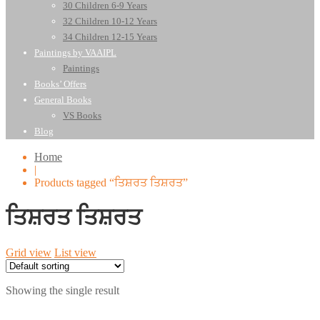
30 Children 6-9 Years
32 Children 10-12 Years
34 Children 12-15 Years
Paintings by VAAIPL
Paintings
Books’ Offers
General Books
VS Books
Blog
Home
|
Products tagged “ਤਿਸ਼ਰਤ ਤਿਸ਼ਰਤ”
ਤਿਸ਼ਰਤ ਤਿਸ਼ਰਤ
Grid view
List view
Showing the single result