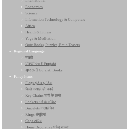
International
Economics
Science
Information Technology & Computers
Africa
Health & Fitness
Yoga & Meditation
Quiz Books, Puzzles, Brain Teasers
Regional Language
मराठी
ਪੰਜਾਬੀ पंजाबी Punjabi
ગુજરાતી Gujarati Books
Fancy Items
Flags झंडे व झाड़ियां
बिल्ले व आई. डी. कार्ड
Key Chains चाबी के छल्ले
Lockets गले के लॉकेट
Bracelets कलाई चेन
Rings अंगूठियां
Caps टोपियां
Home Decorative घरेलू सज्जा