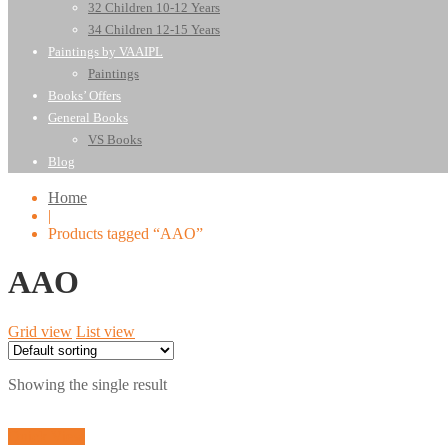
32 Children 10-12 Years
34 Children 12-15 Years
Paintings by VAAIPL
Paintings
Books’ Offers
General Books
VS Books
Blog
Home
|
Products tagged “AAO”
AAO
Grid view
List view
Showing the single result
Quick View