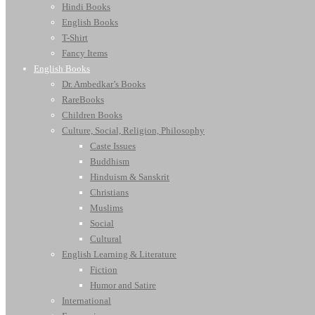
Hindi Books
English Books
T-Shirt
Fancy Items
English Books
Dr. Ambedkar’s Books
RareBooks
Children Books
Culture, Social, Religion, Philosophy
Caste Issues
Buddhism
Hinduism & Sanskrit
Christians
Muslims
Social
Cultural
English Learning & Literature
Fiction
Humor and Satire
International