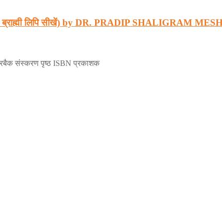
आओ ब्राह्मी लिपि सीखें) by DR. PRADIP SHALIGRAM
ेपरबैक संस्करण पृष्ठ ISBN प्रकाशक