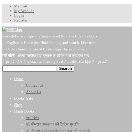
My Cart
My Account
Login
Register
Search Here
- Type any single word from the title of a book
in English or Hindi (for Hindi books) and search. Like from
the title - Annihilation of Caste - type the word - caste.
यहाँ खोजें
- अपनी पसंदीदा हिंदी पुस्तक के शीर्षक में से कोई एक शब्द
टाईप करें: जैसे कि पुस्तक - जाति का संहार - में से - जाति - शब्द हिंदी में टाइप करें।
Search
Home
Contact Us
About Us
Books’ Sale
Shop
Hindi Books
नारी विशेष
डॉ. भीमराव अम्बेडकर की लिखित पुस्तकें
डॉ. भीमराव अम्बेडकर के जीवन व कार्यों पर पुस्तकें