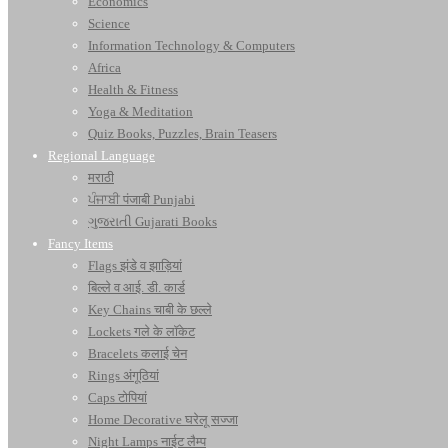
Economics
Science
Information Technology & Computers
Africa
Health & Fitness
Yoga & Meditation
Quiz Books, Puzzles, Brain Teasers
Regional Language
मराठी
ਪੰਜਾਬੀ पंजाबी Punjabi
ગુજરાતી Gujarati Books
Fancy Items
Flags झंडे व झाड़ियां
बिल्ले व आई. डी. कार्ड
Key Chains चाबी के छल्ले
Lockets गले के लॉकेट
Bracelets कलाई चेन
Rings अंगूठियां
Caps टोपियां
Home Decorative घरेलू सज्जा
Night Lamps नाईट लैम्प