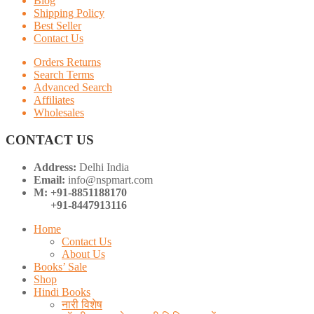
Blog
Shipping Policy
Best Seller
Contact Us
Orders Returns
Search Terms
Advanced Search
Affiliates
Wholesales
CONTACT US
Address:
Delhi India
Email:
info@nspmart.com
M: +91-8851188170
+91-8447913116
Home
Contact Us
About Us
Books’ Sale
Shop
Hindi Books
नारी विशेष