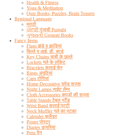
Health & Fitness
Yoga & Meditation
Quiz Books, Puzzles, Brain Teasers
Regional Language
मराठी
ਪੰਜਾਬੀ पंजाबी Punjabi
ગુજરાતી Gujarati Books
Fancy Items
Flags झंडे व झाड़ियां
बिल्ले व आई. डी. कार्ड
Key Chains चाबी के छल्ले
Lockets गले के लॉकेट
Bracelets कलाई चेन
Rings अंगूठियां
Caps टोपियां
Home Decorative घरेलू सज्जा
Night Lamps नाईट लैम्प
Cloth Accessories कपड़ों की सज्जा
Table Stands टेबल स्टैंड
Wrist Band कलाई पट्टी
Neck Muffler गले का पटका
Calender कलैंडर
Poster पोस्टर
Diaries डायरियां
Pens पैन