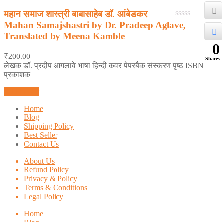
महान समाज शास्त्री बाबासाहेब डॉ. आंबेडकर
Mahan Samajshastri by Dr. Pradeep Aglave,
0
out
Translated by Meena Kamble
of
0
5
₹
200.00
Shares
लेखक डॉ. प्रदीप आगलावे भाषा हिन्दी कवर पेपरबैक संस्करण पृष्ठ ISBN
प्रकाशक
Add to cart
Home
Blog
Shipping Policy
Best Seller
Contact Us
About Us
Refund Policy
Privacy & Policy
Terms & Conditions
Legal Policy
Home