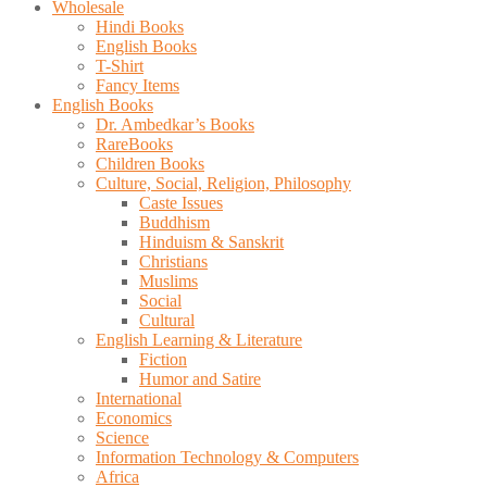
Wholesale
Hindi Books
English Books
T-Shirt
Fancy Items
English Books
Dr. Ambedkar’s Books
RareBooks
Children Books
Culture, Social, Religion, Philosophy
Caste Issues
Buddhism
Hinduism & Sanskrit
Christians
Muslims
Social
Cultural
English Learning & Literature
Fiction
Humor and Satire
International
Economics
Science
Information Technology & Computers
Africa