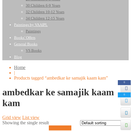
30 Children 6-9 Years
32 Children 10-12 Years
34 Children 12-15 Years
Paintings by VAAIPL
Paintings
Books’ Offers
General Books
VS Books
Blog
Home
|
Products tagged “ambedkar ke samajik kaam kam”
0
ambedkar ke samajik kaam
0
kam
Grid view
List view
Showing the single result
Quick View