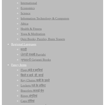
International
Economics
Science
Information Technology & Computers
Africa
Health & Fitness
Yoga & Meditation
Quiz Books, Puzzles, Brain Teasers
Regional Language
मराठी
ਪੰਜਾਬੀ पंजाबी Punjabi
ગુજરાતી Gujarati Books
Fancy Items
Flags झंडे व झाड़ियां
बिल्ले व आई. डी. कार्ड
Key Chains चाबी के छल्ले
Lockets गले के लॉकेट
Bracelets कलाई चेन
Rings अंगूठियां
Caps टोपियां