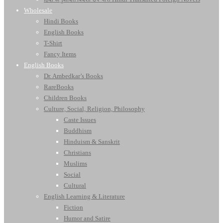
Wholesale
Hindi Books
English Books
T-Shirt
Fancy Items
English Books
Dr. Ambedkar’s Books
RareBooks
Children Books
Culture, Social, Religion, Philosophy
Caste Issues
Buddhism
Hinduism & Sanskrit
Christians
Muslims
Social
Cultural
English Learning & Literature
Fiction
Humor and Satire