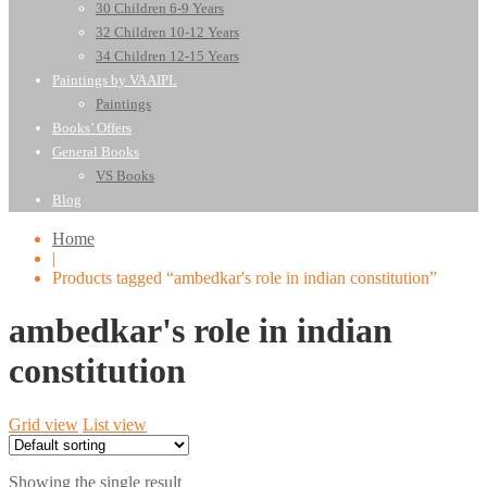
30 Children 6-9 Years
32 Children 10-12 Years
34 Children 12-15 Years
Paintings by VAAIPL
Paintings
Books’ Offers
General Books
VS Books
Blog
Home
|
Products tagged “ambedkar's role in indian constitution”
ambedkar's role in indian
constitution
Grid view
List view
Showing the single result