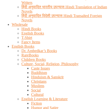
Writers
हिंदी अनुवादित भारतीय उपन्यास Hindi Translation of Indian
Novels
हिंदी अनुवादित विदेशी उपन्यास Hindi Transalted Foreign
Novels
Wholesale
Hindi Books
English Books
T-Shirt
Fancy Items
English Books
Dr. Ambedkar’s Books
RareBooks
Children Books
Culture, Social, Religion, Philosophy
Caste Issues
Buddhism
Hinduism & Sanskrit
Christians
Muslims
Social
Cultural
English Learning & Literature
Fiction
Humor and Satire