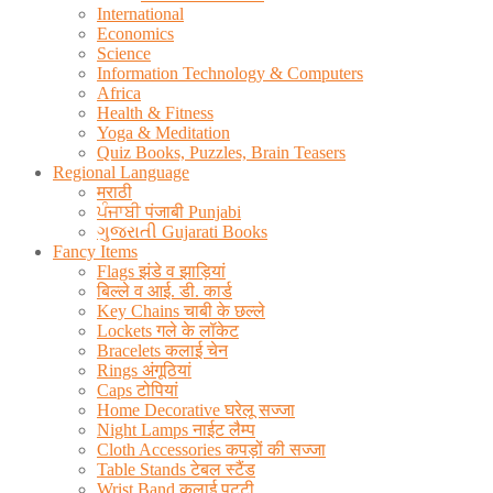
International
Economics
Science
Information Technology & Computers
Africa
Health & Fitness
Yoga & Meditation
Quiz Books, Puzzles, Brain Teasers
Regional Language
मराठी
ਪੰਜਾਬੀ पंजाबी Punjabi
ગુજરાતી Gujarati Books
Fancy Items
Flags झंडे व झाड़ियां
बिल्ले व आई. डी. कार्ड
Key Chains चाबी के छल्ले
Lockets गले के लॉकेट
Bracelets कलाई चेन
Rings अंगूठियां
Caps टोपियां
Home Decorative घरेलू सज्जा
Night Lamps नाईट लैम्प
Cloth Accessories कपड़ों की सज्जा
Table Stands टेबल स्टैंड
Wrist Band कलाई पट्टी