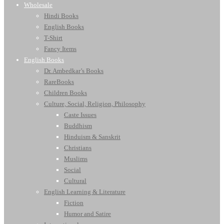
Wholesale
Hindi Books
English Books
T-Shirt
Fancy Items
English Books
Dr. Ambedkar’s Books
RareBooks
Children Books
Culture, Social, Religion, Philosophy
Caste Issues
Buddhism
Hinduism & Sanskrit
Christians
Muslims
Social
Cultural
English Learning & Literature
Fiction
Humor and Satire