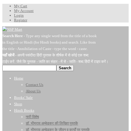
My Cart
My Account
Login
Register
Search Here
- Type any single word from the title of a book
in English or Hindi (for Hindi books) and search. Like from
the title - Annihilation of Caste - type the word - caste.
यहाँ खोजें
- अपनी पसंदीदा हिंदी पुस्तक के शीर्षक में से कोई एक शब्द
टाईप करें: जैसे कि पुस्तक - जाति का संहार - में से - जाति - शब्द हिंदी में टाइप करें।
Search
Home
Contact Us
About Us
Books’ Sale
Shop
Hindi Books
नारी विशेष
डॉ. भीमराव अम्बेडकर की लिखित पुस्तकें
डॉ. भीमराव अम्बेडकर के जीवन व कार्यों पर पुस्तकें