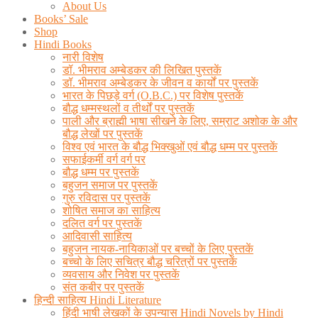
About Us
Books’ Sale
Shop
Hindi Books
नारी विशेष
डॉ. भीमराव अम्बेडकर की लिखित पुस्तकें
डॉ. भीमराव अम्बेडकर के जीवन व कार्यों पर पुस्तकें
भारत के पिछड़े वर्ग (O.B.C.) पर विशेष पुस्तकें
बौद्ध धम्मस्थलों व तीर्थों पर पुस्तकें
पाली और ब्राह्मी भाषा सीखने के लिए, सम्राट अशोक के और
बौद्ध लेखों पर पुस्तकें
विश्व एवं भारत के बौद्ध भिक्खुओं एवं बौद्ध धम्म पर पुस्तकें
सफाईकर्मी वर्ग वर्ग पर
बौद्ध धम्म पर पुस्तकें
बहुजन समाज पर पुस्तकें
गुरु रविदास पर पुस्तकें
शोषित समाज का साहित्य
दलित वर्ग पर पुस्तकें
आदिवासी साहित्य
बहुजन नायक-नायिकाओं पर बच्चों के लिए पुस्तकें
बच्चो के लिए सचित्र बौद्ध चरित्रों पर पुस्तकें
व्यवसाय और निवेश पर पुस्तकें
संत कबीर पर पुस्तकें
हिन्दी साहित्य Hindi Literature
हिंदी भाषी लेखकों के उपन्यास Hindi Novels by Hindi