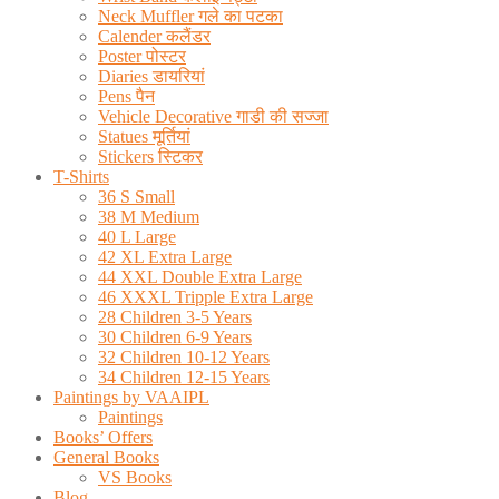
Neck Muffler गले का पटका
Calender कलैंडर
Poster पोस्टर
Diaries डायरियां
Pens पैन
Vehicle Decorative गाडी की सज्जा
Statues मूर्तियां
Stickers स्टिकर
T-Shirts
36 S Small
38 M Medium
40 L Large
42 XL Extra Large
44 XXL Double Extra Large
46 XXXL Tripple Extra Large
28 Children 3-5 Years
30 Children 6-9 Years
32 Children 10-12 Years
34 Children 12-15 Years
Paintings by VAAIPL
Paintings
Books’ Offers
General Books
VS Books
Blog