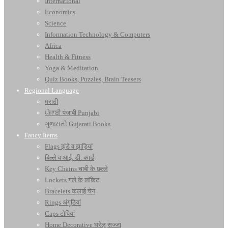
International
Economics
Science
Information Technology & Computers
Africa
Health & Fitness
Yoga & Meditation
Quiz Books, Puzzles, Brain Teasers
Regional Language
मराठी
ਪੰਜਾਬੀ पंजाबी Punjabi
ગુજરાતી Gujarati Books
Fancy Items
Flags झंडे व झाड़ियां
बिल्ले व आई. डी. कार्ड
Key Chains चाबी के छल्ले
Lockets गले के लॉकेट
Bracelets कलाई चेन
Rings अंगूठियां
Caps टोपियां
Home Decorative घरेलू सज्जा