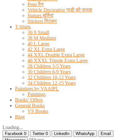
Pens पैन
Vehicle Decorative गाडी की सज्जा
Statues मूर्तियां
Stickers स्टिकर
T-Shirts
36 S Small
38 M Medium
40 L Large
42 XL Extra Large
44 XXL Double Extra Large
46 XXXL Tripple Extra Large
28 Children 3-5 Years
30 Children 6-9 Years
32 Children 10-12 Years
34 Children 12-15 Years
Paintings by VAAIPL
Paintings
Books’ Offers
General Books
VS Books
Blog
Loading...
Facebook
0
Twitter
0
LinkedIn
WhatsApp
Email
0
Shares