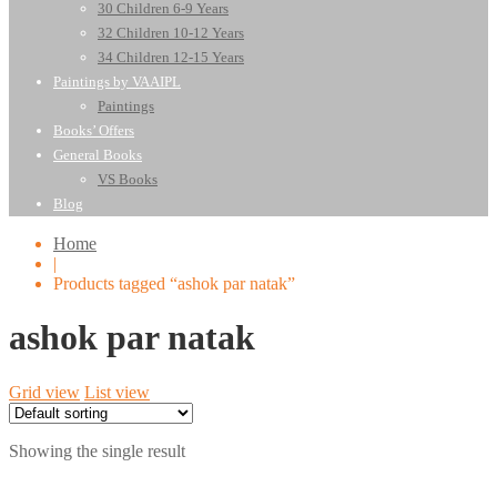
30 Children 6-9 Years
32 Children 10-12 Years
34 Children 12-15 Years
Paintings by VAAIPL
Paintings
Books’ Offers
General Books
VS Books
Blog
Home
|
Products tagged “ashok par natak”
ashok par natak
Grid view
List view
Showing the single result