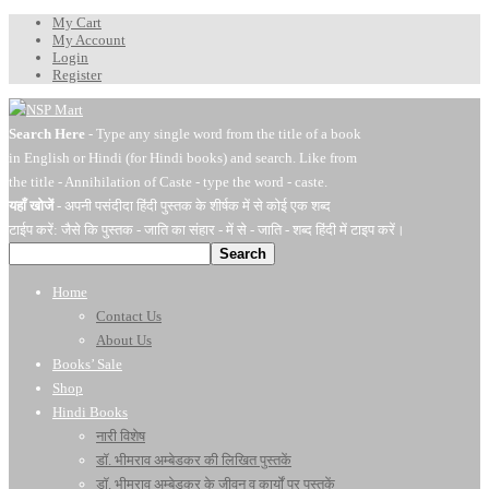
My Cart
My Account
Login
Register
Search Here
- Type any single word from the title of a book
in English or Hindi (for Hindi books) and search. Like from
the title - Annihilation of Caste - type the word - caste.
यहाँ खोजें
- अपनी पसंदीदा हिंदी पुस्तक के शीर्षक में से कोई एक शब्द
टाईप करें: जैसे कि पुस्तक - जाति का संहार - में से - जाति - शब्द हिंदी में टाइप करें।
Search
Home
Contact Us
About Us
Books’ Sale
Shop
Hindi Books
नारी विशेष
डॉ. भीमराव अम्बेडकर की लिखित पुस्तकें
डॉ. भीमराव अम्बेडकर के जीवन व कार्यों पर पुस्तकें