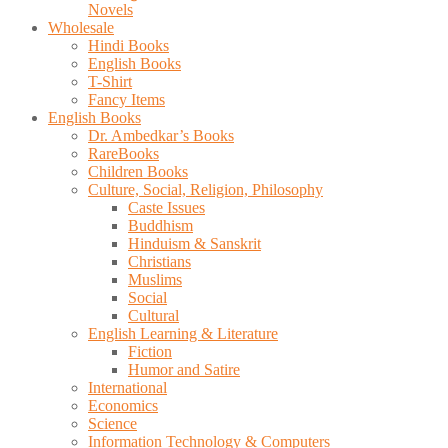
Novels
Wholesale
Hindi Books
English Books
T-Shirt
Fancy Items
English Books
Dr. Ambedkar’s Books
RareBooks
Children Books
Culture, Social, Religion, Philosophy
Caste Issues
Buddhism
Hinduism & Sanskrit
Christians
Muslims
Social
Cultural
English Learning & Literature
Fiction
Humor and Satire
International
Economics
Science
Information Technology & Computers