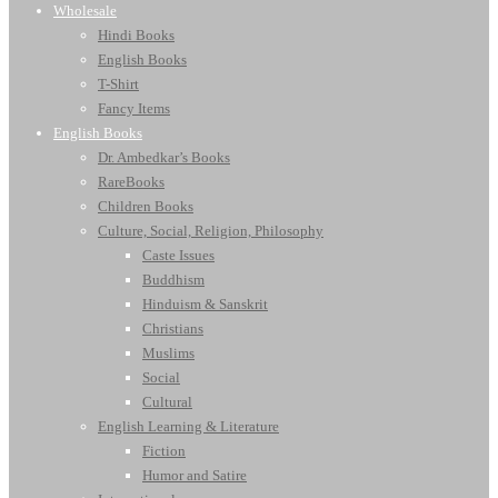
Wholesale
Hindi Books
English Books
T-Shirt
Fancy Items
English Books
Dr. Ambedkar’s Books
RareBooks
Children Books
Culture, Social, Religion, Philosophy
Caste Issues
Buddhism
Hinduism & Sanskrit
Christians
Muslims
Social
Cultural
English Learning & Literature
Fiction
Humor and Satire