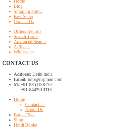
Home
Blog
Shipping Policy
Best Seller
Contact Us
Orders Returns
Search Terms
Advanced Search
Affiliates
Wholesales
CONTACT US
Address:
Delhi India
Email:
info@nspmart.com
M: +91-8851188170
+91-8447913116
Home
Contact Us
About Us
Books’ Sale
Shop
Hindi Books