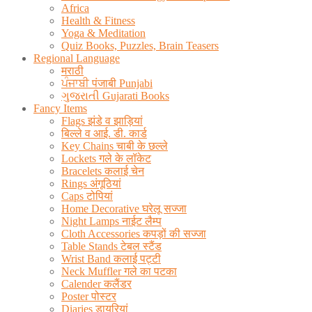
Africa
Health & Fitness
Yoga & Meditation
Quiz Books, Puzzles, Brain Teasers
Regional Language
मराठी
ਪੰਜਾਬੀ पंजाबी Punjabi
ગુજરાતી Gujarati Books
Fancy Items
Flags झंडे व झाड़ियां
बिल्ले व आई. डी. कार्ड
Key Chains चाबी के छल्ले
Lockets गले के लॉकेट
Bracelets कलाई चेन
Rings अंगूठियां
Caps टोपियां
Home Decorative घरेलू सज्जा
Night Lamps नाईट लैम्प
Cloth Accessories कपड़ों की सज्जा
Table Stands टेबल स्टैंड
Wrist Band कलाई पट्टी
Neck Muffler गले का पटका
Calender कलैंडर
Poster पोस्टर
Diaries डायरियां