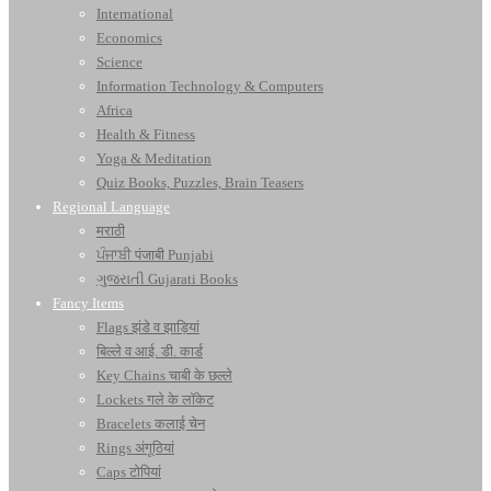
International
Economics
Science
Information Technology & Computers
Africa
Health & Fitness
Yoga & Meditation
Quiz Books, Puzzles, Brain Teasers
Regional Language
मराठी
ਪੰਜਾਬੀ पंजाबी Punjabi
ગુજરાતી Gujarati Books
Fancy Items
Flags झंडे व झाड़ियां
बिल्ले व आई. डी. कार्ड
Key Chains चाबी के छल्ले
Lockets गले के लॉकेट
Bracelets कलाई चेन
Rings अंगूठियां
Caps टोपियां