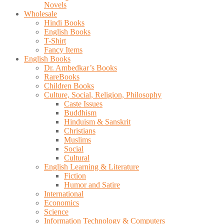
Novels
Wholesale
Hindi Books
English Books
T-Shirt
Fancy Items
English Books
Dr. Ambedkar’s Books
RareBooks
Children Books
Culture, Social, Religion, Philosophy
Caste Issues
Buddhism
Hinduism & Sanskrit
Christians
Muslims
Social
Cultural
English Learning & Literature
Fiction
Humor and Satire
International
Economics
Science
Information Technology & Computers