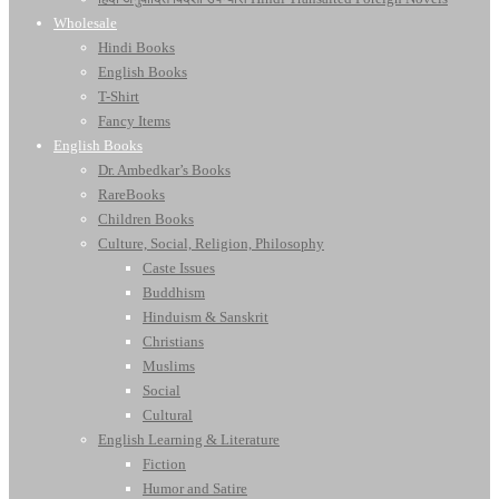
Wholesale
Hindi Books
English Books
T-Shirt
Fancy Items
English Books
Dr. Ambedkar’s Books
RareBooks
Children Books
Culture, Social, Religion, Philosophy
Caste Issues
Buddhism
Hinduism & Sanskrit
Christians
Muslims
Social
Cultural
English Learning & Literature
Fiction
Humor and Satire