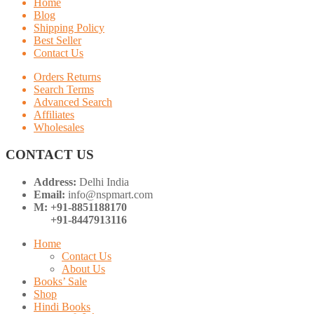
Home
Blog
Shipping Policy
Best Seller
Contact Us
Orders Returns
Search Terms
Advanced Search
Affiliates
Wholesales
CONTACT US
Address:
Delhi India
Email:
info@nspmart.com
M: +91-8851188170
+91-8447913116
Home
Contact Us
About Us
Books’ Sale
Shop
Hindi Books