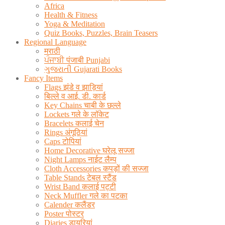
Africa
Health & Fitness
Yoga & Meditation
Quiz Books, Puzzles, Brain Teasers
Regional Language
मराठी
ਪੰਜਾਬੀ पंजाबी Punjabi
ગુજરાતી Gujarati Books
Fancy Items
Flags झंडे व झाड़ियां
बिल्ले व आई. डी. कार्ड
Key Chains चाबी के छल्ले
Lockets गले के लॉकेट
Bracelets कलाई चेन
Rings अंगूठियां
Caps टोपियां
Home Decorative घरेलू सज्जा
Night Lamps नाईट लैम्प
Cloth Accessories कपड़ों की सज्जा
Table Stands टेबल स्टैंड
Wrist Band कलाई पट्टी
Neck Muffler गले का पटका
Calender कलैंडर
Poster पोस्टर
Diaries डायरियां