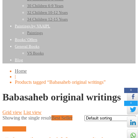
30 Children 6-9 Years
32 Children 10-12 Years
34 Children 12-15 Years
Paintings by VAAIPL
Paintings
Books’ Offers
General Books
VS Books
Blog
Home
|
Products tagged “Babasaheb original writings”
0
Babasaheb original writings
0
Grid view
List view
Showing the single result
Best Seller
Quick View