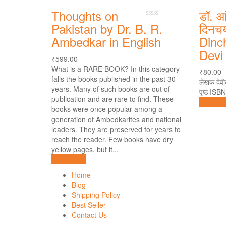
Thoughts on
डॉ. आ
0
Pakistan by Dr. B. R.
दिनचर
out
Ambedkar in English
Dinc
of
5
Devi
₹
599.00
What is a RARE BOOK? In this category
₹
80.00
falls the books published in the past 30
लेखक देवी
years. Many of such books are out of
पृष्ठ ISB
publication and are rare to find. These
Add to c
books were once popular among a
generation of Ambedkarites and national
leaders. They are preserved for years to
reach the reader. Few books have dry
yellow pages, but it...
Add to cart
Home
Blog
Shipping Policy
Best Seller
Contact Us