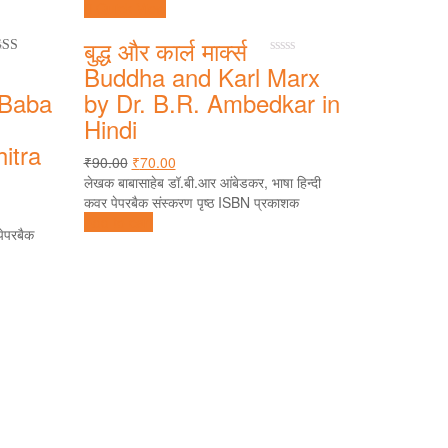
Quick View
बुद्ध और कार्ल मार्क्स
0
out
0
Buddha and Karl Marx
5
out
 Baba
by Dr. B.R. Ambedkar in
of
5
Hindi
itra
₹
90.00
₹
70.00
लेखक बाबासाहेब डॉ.बी.आर आंबेडकर, भाषा हिन्दी
कवर पेपरबैक संस्करण पृष्ठ ISBN प्रकाशक
Add to cart
पेपरबैक