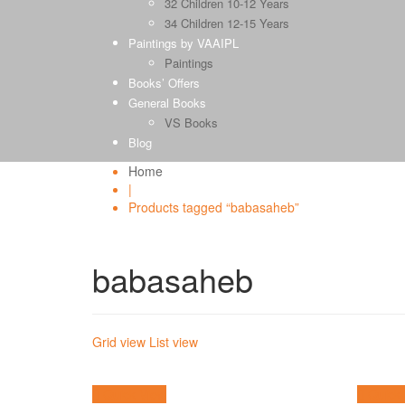
32 Children 10-12 Years
34 Children 12-15 Years
Paintings by VAAIPL
Paintings
Books’ Offers
General Books
VS Books
Blog
Home
|
Products tagged “babasaheb”
babasaheb
Grid view
List view
Quick View
Quick