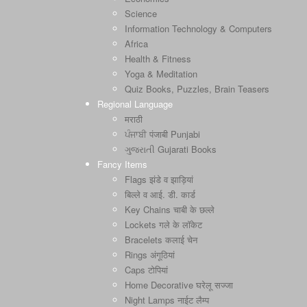
Science
Information Technology & Computers
Africa
Health & Fitness
Yoga & Meditation
Quiz Books, Puzzles, Brain Teasers
Regional Language
मराठी
ਪੰਜਾਬੀ पंजाबी Punjabi
ગુજરાતી Gujarati Books
Fancy Items
Flags झंडे व झाड़ियां
बिल्ले व आई. डी. कार्ड
Key Chains चाबी के छल्ले
Lockets गले के लॉकेट
Bracelets कलाई चेन
Rings अंगूठियां
Caps टोपियां
Home Decorative घरेलू सज्जा
Night Lamps नाईट लैम्प