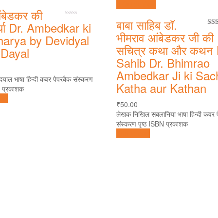
Quick View
ंबेडकर की
बाबा साहिब डॉ.
0
्या Dr. Ambedkar ki
out
4.0
भीमराव आंबेडकर जी की
harya by Devidyal
of
of 
5
सचित्र कथा और कथन
 Dayal
Sahib Dr. Bhimrao
Ambedkar Ji ki Sach
दयाल भाषा हिन्दी कवर पेपरबैक संस्करण
Katha aur Kathan
N प्रकाशक
art
₹
50.00
लेखक निखिल सबलानिया भाषा हिन्दी कवर 
संस्करण पृष्ठ ISBN प्रकाशक
Add to cart