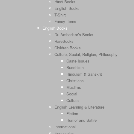
Hindi Books
English Books
T-Shirt
Fancy Items
English Books
Dr. Ambedkar’s Books
RareBooks
Children Books
Culture, Social, Religion, Philosophy
Caste Issues
Buddhism
Hinduism & Sanskrit
Christians
Muslims
Social
Cultural
English Learning & Literature
Fiction
Humor and Satire
International
Economics