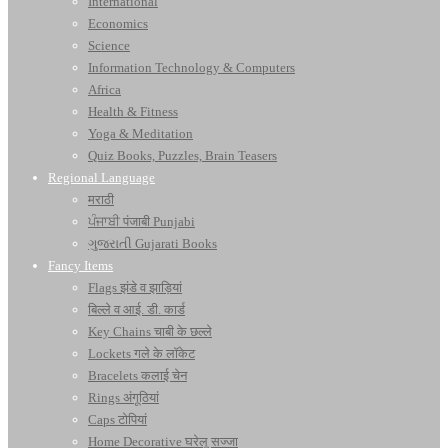
International
Economics
Science
Information Technology & Computers
Africa
Health & Fitness
Yoga & Meditation
Quiz Books, Puzzles, Brain Teasers
Regional Language
मराठी
ਪੰਜਾਬੀ पंजाबी Punjabi
ગુજરાતી Gujarati Books
Fancy Items
Flags झंडे व झाड़ियां
बिल्ले व आई. डी. कार्ड
Key Chains चाबी के छल्ले
Lockets गले के लॉकेट
Bracelets कलाई चेन
Rings अंगूठियां
Caps टोपियां
Home Decorative घरेलू सज्जा