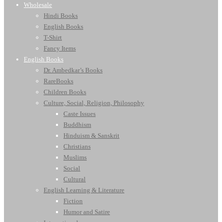
Wholesale
Hindi Books
English Books
T-Shirt
Fancy Items
English Books
Dr. Ambedkar’s Books
RareBooks
Children Books
Culture, Social, Religion, Philosophy
Caste Issues
Buddhism
Hinduism & Sanskrit
Christians
Muslims
Social
Cultural
English Learning & Literature
Fiction
Humor and Satire