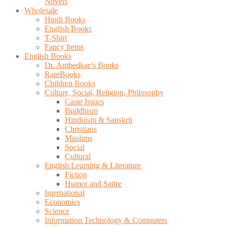
Novels
Wholesale
Hindi Books
English Books
T-Shirt
Fancy Items
English Books
Dr. Ambedkar’s Books
RareBooks
Children Books
Culture, Social, Religion, Philosophy
Caste Issues
Buddhism
Hinduism & Sanskrit
Christians
Muslims
Social
Cultural
English Learning & Literature
Fiction
Humor and Satire
International
Economics
Science
Information Technology & Computers