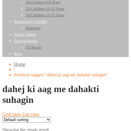
30 Children 6-9 Years
32 Children 10-12 Years
34 Children 12-15 Years
Paintings by VAAIPL
Paintings
Books’ Offers
General Books
VS Books
Blog
Home
|
Products tagged “dahej ki aag me dahakti suhagin”
dahej ki aag me dahakti
suhagin
Grid view
List view
Showing the single result