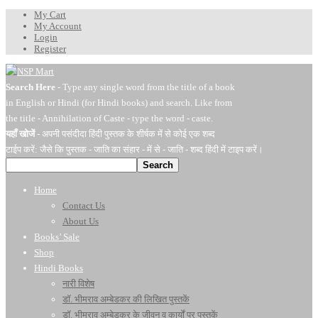
My Cart
My Account
Login
Register
Search Here
- Type any single word from the title of a book
in English or Hindi (for Hindi books) and search. Like from
the title - Annihilation of Caste - type the word - caste.
यहाँ खोजें
- अपनी पसंदीदा हिंदी पुस्तक के शीर्षक में से कोई एक शब्द
टाईप करें: जैसे कि पुस्तक - जाति का संहार - में से - जाति - शब्द हिंदी में टाइप करें।
Search
Home
Contact Us
About Us
Books’ Sale
Shop
Hindi Books
नारी विशेष
डॉ. भीमराव अम्बेडकर की लिखित पुस्तकें
डॉ. भीमराव अम्बेडकर के जीवन व कार्यों पर पुस्तकें