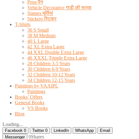
Pens पैन
Vehicle Decorative गाडी की सज्जा
Statues मूर्तियां
Stickers स्टिकर
T-Shirts
36 S Small
38 M Medium
40 L Large
42 XL Extra Large
44 XXL Double Extra Large
46 XXXL Tripple Extra Large
28 Children 3-5 Years
30 Children 6-9 Years
32 Children 10-12 Years
34 Children 12-15 Years
Paintings by VAAIPL
Paintings
Books’ Offers
General Books
VS Books
Blog
Loading...
Facebook
0
Twitter
0
LinkedIn
WhatsApp
Email
0
Shares
Messenger