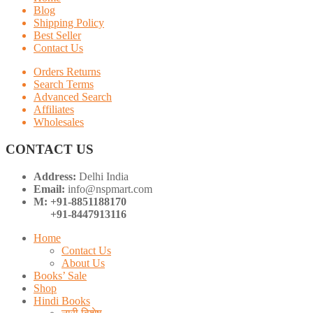
Blog
Shipping Policy
Best Seller
Contact Us
Orders Returns
Search Terms
Advanced Search
Affiliates
Wholesales
CONTACT US
Address:
Delhi India
Email:
info@nspmart.com
M: +91-8851188170
+91-8447913116
Home
Contact Us
About Us
Books’ Sale
Shop
Hindi Books