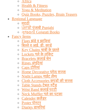
Africa
Health & Fitness
Yoga & Meditation
Quiz Books, Puzzles, Brain Teasers
Regional Language
मराठी
ਪੰਜਾਬੀ पंजाबी Punjabi
ગુજરાતી Gujarati Books
Fancy Items
Flags झंडे व झाड़ियां
बिल्ले व आई. डी. कार्ड
Key Chains चाबी के छल्ले
Lockets गले के लॉकेट
Bracelets कलाई चेन
Rings अंगूठियां
Caps टोपियां
Home Decorative घरेलू सज्जा
Night Lamps नाईट लैम्प
Cloth Accessories कपड़ों की सज्जा
Table Stands टेबल स्टैंड
Wrist Band कलाई पट्टी
Neck Muffler गले का पटका
Calender कलैंडर
Poster पोस्टर
Diaries डायरियां