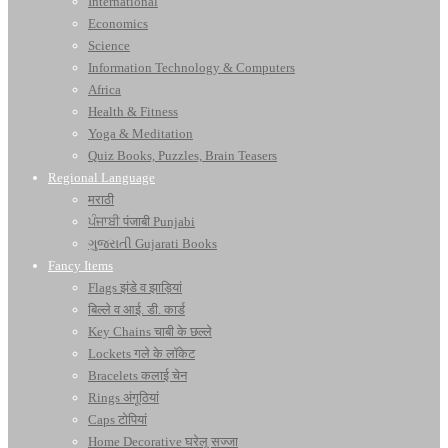
International
Economics
Science
Information Technology & Computers
Africa
Health & Fitness
Yoga & Meditation
Quiz Books, Puzzles, Brain Teasers
Regional Language
मराठी
ਪੰਜਾਬੀ पंजाबी Punjabi
ગુજરાતી Gujarati Books
Fancy Items
Flags झंडे व झाड़ियां
बिल्ले व आई. डी. कार्ड
Key Chains चाबी के छल्ले
Lockets गले के लॉकेट
Bracelets कलाई चेन
Rings अंगूठियां
Caps टोपियां
Home Decorative घरेलू सज्जा