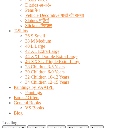
Diaries डायरियां
Pens पैन
Vehicle Decorative गाडी की सज्जा
Statues मूर्तियां
Stickers स्टिकर
T-Shirts
36 S Small
38 M Medium
40 L Large
42 XL Extra Large
44 XXL Double Extra Large
46 XXXL Tripple Extra Large
28 Children 3-5 Years
30 Children 6-9 Years
32 Children 10-12 Years
34 Children 12-15 Years
Paintings by VAAIPL
Paintings
Books’ Offers
General Books
VS Books
Blog
Loading...