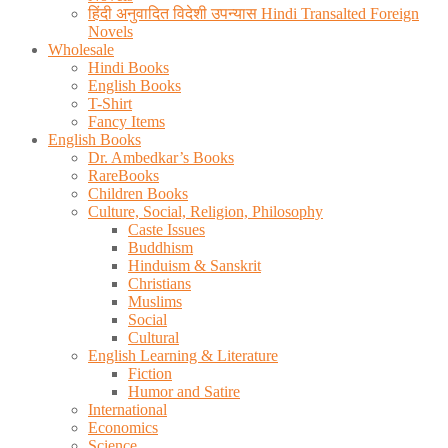
हिंदी अनुवादित विदेशी उपन्यास Hindi Transalted Foreign
Novels
Wholesale
Hindi Books
English Books
T-Shirt
Fancy Items
English Books
Dr. Ambedkar’s Books
RareBooks
Children Books
Culture, Social, Religion, Philosophy
Caste Issues
Buddhism
Hinduism & Sanskrit
Christians
Muslims
Social
Cultural
English Learning & Literature
Fiction
Humor and Satire
International
Economics
Science