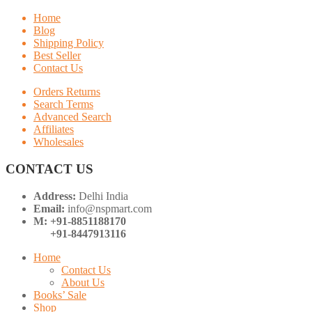
Home
Blog
Shipping Policy
Best Seller
Contact Us
Orders Returns
Search Terms
Advanced Search
Affiliates
Wholesales
CONTACT US
Address:
Delhi India
Email:
info@nspmart.com
M: +91-8851188170
+91-8447913116
Home
Contact Us
About Us
Books’ Sale
Shop