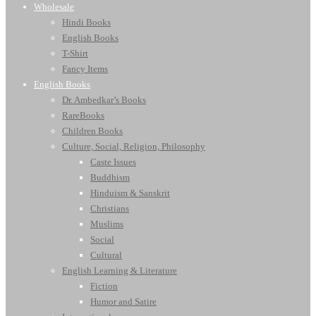
Wholesale
Hindi Books
English Books
T-Shirt
Fancy Items
English Books
Dr. Ambedkar’s Books
RareBooks
Children Books
Culture, Social, Religion, Philosophy
Caste Issues
Buddhism
Hinduism & Sanskrit
Christians
Muslims
Social
Cultural
English Learning & Literature
Fiction
Humor and Satire