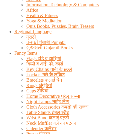
Information Technology & Computers
Africa
Health & Fitness
Yoga & Meditation
Quiz Books, Puzzles, Brain Teasers
Regional Language
मराठी
ਪੰਜਾਬੀ पंजाबी Punjabi
ગુજરાતી Gujarati Books
Fancy Items
Flags झंडे व झाड़ियां
बिल्ले व आई. डी. कार्ड
Key Chains चाबी के छल्ले
Lockets गले के लॉकेट
Bracelets कलाई चेन
Rings अंगूठियां
Caps टोपियां
Home Decorative घरेलू सज्जा
Night Lamps नाईट लैम्प
Cloth Accessories कपड़ों की सज्जा
Table Stands टेबल स्टैंड
Wrist Band कलाई पट्टी
Neck Muffler गले का पटका
Calender कलैंडर
Poster पोस्टर