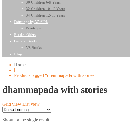
30 Children 6-9 Years
32 Children 10-12 Years
34 Children 12-15 Years
Paintings by VAAIPL
Paintings
Books’ Offers
General Books
VS Books
Blog
Home
|
Products tagged “dhammapada with stories”
dhammapada with stories
Grid view
List view
Showing the single result