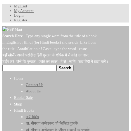
My Cart
My Account
Login
Register
Search Here
- Type any single word from the title of a book
in English or Hindi (for Hindi books) and search. Like from
the title - Annihilation of Caste - type the word - caste.
यहाँ खोजें
- अपनी पसंदीदा हिंदी पुस्तक के शीर्षक में से कोई एक शब्द
टाईप करें: जैसे कि पुस्तक - जाति का संहार - में से - जाति - शब्द हिंदी में टाइप करें।
Search
Home
Contact Us
About Us
Books’ Sale
Shop
Hindi Books
नारी विशेष
डॉ. भीमराव अम्बेडकर की लिखित पुस्तकें
डॉ. भीमराव अम्बेडकर के जीवन व कार्यों पर पुस्तकें