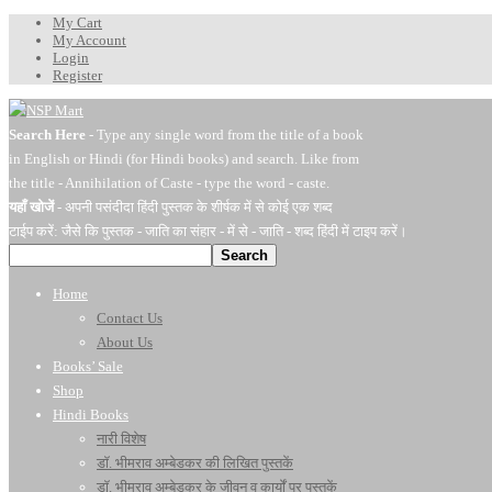
My Cart
My Account
Login
Register
Search Here
- Type any single word from the title of a book
in English or Hindi (for Hindi books) and search. Like from
the title - Annihilation of Caste - type the word - caste.
यहाँ खोजें
- अपनी पसंदीदा हिंदी पुस्तक के शीर्षक में से कोई एक शब्द
टाईप करें: जैसे कि पुस्तक - जाति का संहार - में से - जाति - शब्द हिंदी में टाइप करें।
Search
Home
Contact Us
About Us
Books’ Sale
Shop
Hindi Books
नारी विशेष
डॉ. भीमराव अम्बेडकर की लिखित पुस्तकें
डॉ. भीमराव अम्बेडकर के जीवन व कार्यों पर पुस्तकें