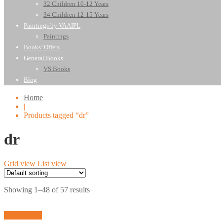
32 Children 10-12 Years
34 Children 12-15 Years
Paintings by VAAIPL
Paintings
Books’ Offers
General Books
VS Books
Blog
Home
|
Products tagged “dr”
dr
Grid view
List view
Showing 1–48 of 57 results
Quick View