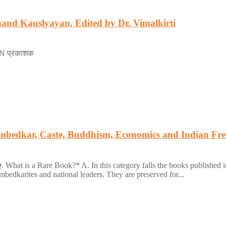
Anand Kauslyayan, Edited by Dr. Vimalkirti
SBN प्रकाशक
 Ambedkar, Caste, Buddhism, Economics and India
 What is a Rare Book?* A. In this category falls the books published in
bedkarites and national leaders. They are preserved for...