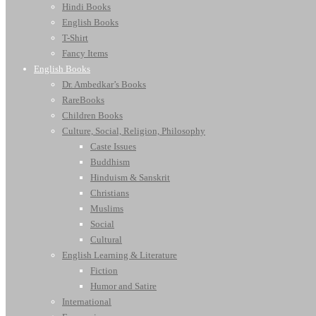
Hindi Books
English Books
T-Shirt
Fancy Items
English Books
Dr. Ambedkar’s Books
RareBooks
Children Books
Culture, Social, Religion, Philosophy
Caste Issues
Buddhism
Hinduism & Sanskrit
Christians
Muslims
Social
Cultural
English Learning & Literature
Fiction
Humor and Satire
International