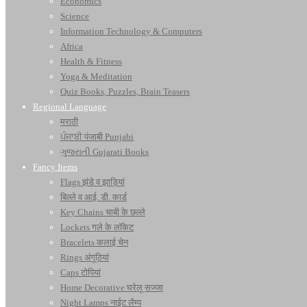
Economics
Science
Information Technology & Computers
Africa
Health & Fitness
Yoga & Meditation
Quiz Books, Puzzles, Brain Teasers
Regional Language
मराठी
ਪੰਜਾਬੀ पंजाबी Punjabi
ગુજરાતી Gujarati Books
Fancy Items
Flags झंडे व झाड़ियां
बिल्ले व आई. डी. कार्ड
Key Chains चाबी के छल्ले
Lockets गले के लॉकेट
Bracelets कलाई चेन
Rings अंगूठियां
Caps टोपियां
Home Decorative घरेलू सज्जा
Night Lamps नाईट लैम्प