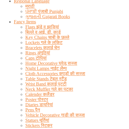
Regional Language
मराठी
ਪੰਜਾਬੀ पंजाबी Punjabi
ગુજરાતી Gujarati Books
Fancy Items
Flags झंडे व झाड़ियां
बिल्ले व आई. डी. कार्ड
Key Chains चाबी के छल्ले
Lockets गले के लॉकेट
Bracelets कलाई चेन
Rings अंगूठियां
Caps टोपियां
Home Decorative घरेलू सज्जा
Night Lamps नाईट लैम्प
Cloth Accessories कपड़ों की सज्जा
Table Stands टेबल स्टैंड
Wrist Band कलाई पट्टी
Neck Muffler गले का पटका
Calender कलैंडर
Poster पोस्टर
Diaries डायरियां
Pens पैन
Vehicle Decorative गाडी की सज्जा
Statues मूर्तियां
Stickers स्टिकर