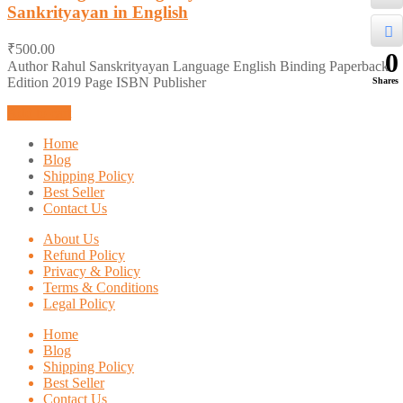
Sankrityayan in English
0
out
of
₹
500.00
5
0
Author Rahul Sanskrityayan Language English Binding Paperback
Edition 2019 Page ISBN Publisher
Shares
Add to cart
Home
Blog
Shipping Policy
Best Seller
Contact Us
About Us
Refund Policy
Privacy & Policy
Terms & Conditions
Legal Policy
Home
Blog
Shipping Policy
Best Seller
Contact Us