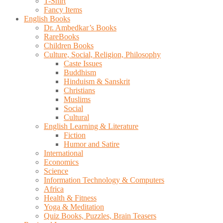
T-Shirt
Fancy Items
English Books
Dr. Ambedkar’s Books
RareBooks
Children Books
Culture, Social, Religion, Philosophy
Caste Issues
Buddhism
Hinduism & Sanskrit
Christians
Muslims
Social
Cultural
English Learning & Literature
Fiction
Humor and Satire
International
Economics
Science
Information Technology & Computers
Africa
Health & Fitness
Yoga & Meditation
Quiz Books, Puzzles, Brain Teasers