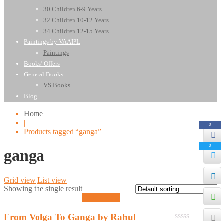
30 Children 6-9 Years
32 Children 10-12 Years
34 Children 12-15 Years
Paintings by VAAIPL
Paintings
Books’ Offers
General Books
VS Books
Blog
Home
|
0
Products tagged “ganga”
0
ganga
Grid view
List view
Showing the single result
Quick View
From Volga To Ganga by Rahul