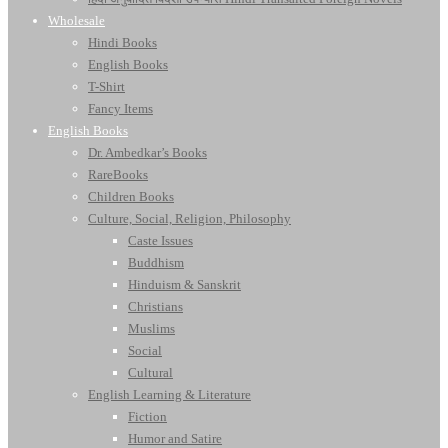
Wholesale
Hindi Books
English Books
T-Shirt
Fancy Items
English Books
Dr. Ambedkar’s Books
RareBooks
Children Books
Culture, Social, Religion, Philosophy
Caste Issues
Buddhism
Hinduism & Sanskrit
Christians
Muslims
Social
Cultural
English Learning & Literature
Fiction
Humor and Satire