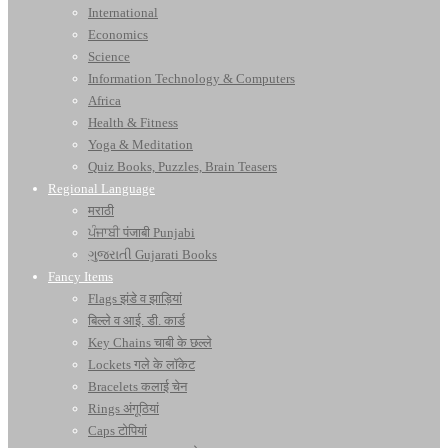
International
Economics
Science
Information Technology & Computers
Africa
Health & Fitness
Yoga & Meditation
Quiz Books, Puzzles, Brain Teasers
Regional Language
मराठी
ਪੰਜਾਬੀ पंजाबी Punjabi
ગુજરાતી Gujarati Books
Fancy Items
Flags झंडे व झाड़ियां
बिल्ले व आई. डी. कार्ड
Key Chains चाबी के छल्ले
Lockets गले के लॉकेट
Bracelets कलाई चेन
Rings अंगूठियां
Caps टोपियां