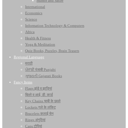
Humor and Satire
International
Economics
Science
Information Technology & Computers
Africa
Health & Fitness
Yoga & Meditation
Quiz Books, Puzzles, Brain Teasers
Regional Language
मराठी
ਪੰਜਾਬੀ पंजाबी Punjabi
ગુજરાતી Gujarati Books
Fancy Items
Flags झंडे व झाड़ियां
बिल्ले व आई. डी. कार्ड
Key Chains चाबी के छल्ले
Lockets गले के लॉकेट
Bracelets कलाई चेन
Rings अंगूठियां
Caps टोपियां