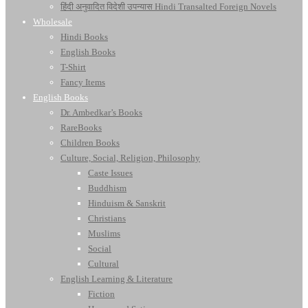
हिंदी अनुवादित विदेशी उपन्यास Hindi Transalted Foreign Novels
Wholesale
Hindi Books
English Books
T-Shirt
Fancy Items
English Books
Dr. Ambedkar’s Books
RareBooks
Children Books
Culture, Social, Religion, Philosophy
Caste Issues
Buddhism
Hinduism & Sanskrit
Christians
Muslims
Social
Cultural
English Learning & Literature
Fiction