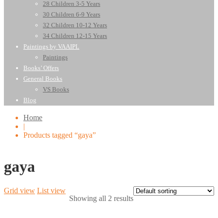
28 Children 3-5 Years
30 Children 6-9 Years
32 Children 10-12 Years
34 Children 12-15 Years
Paintings by VAAIPL
Paintings
Books’ Offers
General Books
VS Books
Blog
Home
|
Products tagged “gaya”
gaya
Grid view
List view
Showing all 2 results