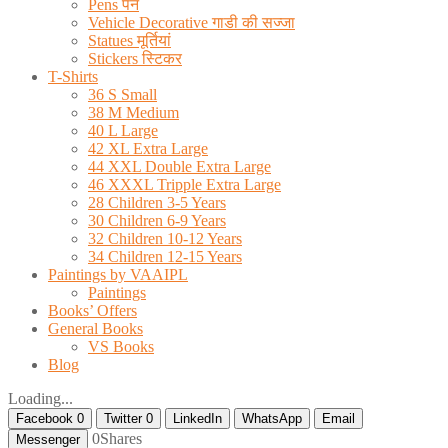
Pens पैन
Vehicle Decorative गाडी की सज्जा
Statues मूर्तियां
Stickers स्टिकर
T-Shirts
36 S Small
38 M Medium
40 L Large
42 XL Extra Large
44 XXL Double Extra Large
46 XXXL Tripple Extra Large
28 Children 3-5 Years
30 Children 6-9 Years
32 Children 10-12 Years
34 Children 12-15 Years
Paintings by VAAIPL
Paintings
Books’ Offers
General Books
VS Books
Blog
Loading...
Facebook
0
Twitter
0
LinkedIn
WhatsApp
Email
0
Shares
Messenger