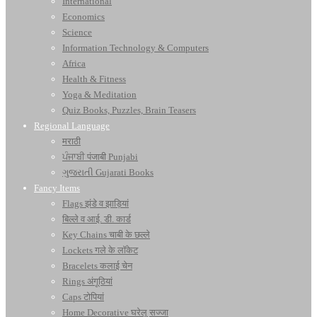
International
Economics
Science
Information Technology & Computers
Africa
Health & Fitness
Yoga & Meditation
Quiz Books, Puzzles, Brain Teasers
Regional Language
मराठी
ਪੰਜਾਬੀ पंजाबी Punjabi
ગુજરાતી Gujarati Books
Fancy Items
Flags झंडे व झाड़ियां
बिल्ले व आई. डी. कार्ड
Key Chains चाबी के छल्ले
Lockets गले के लॉकेट
Bracelets कलाई चेन
Rings अंगूठियां
Caps टोपियां
Home Decorative घरेलू सज्जा