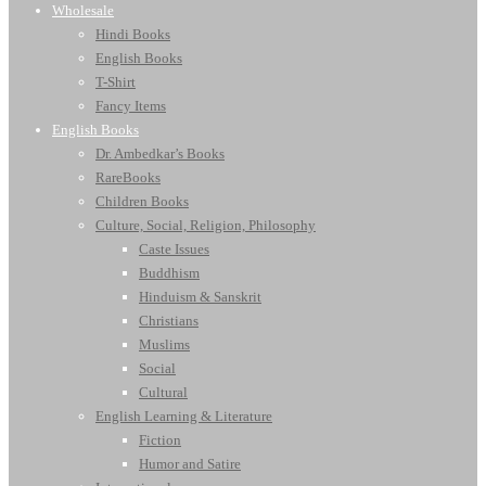
Wholesale
Hindi Books
English Books
T-Shirt
Fancy Items
English Books
Dr. Ambedkar’s Books
RareBooks
Children Books
Culture, Social, Religion, Philosophy
Caste Issues
Buddhism
Hinduism & Sanskrit
Christians
Muslims
Social
Cultural
English Learning & Literature
Fiction
Humor and Satire