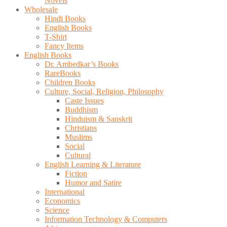
Novels
Wholesale
Hindi Books
English Books
T-Shirt
Fancy Items
English Books
Dr. Ambedkar’s Books
RareBooks
Children Books
Culture, Social, Religion, Philosophy
Caste Issues
Buddhism
Hinduism & Sanskrit
Christians
Muslims
Social
Cultural
English Learning & Literature
Fiction
Humor and Satire
International
Economics
Science
Information Technology & Computers