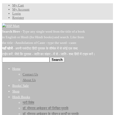
My Cart
My Account
Login
Register
Search Here
- Type any single word from the title of a book
in English or Hindi (for Hindi books) and search. Like from
the title - Annihilation of Caste - type the word - caste.
यहाँ खोजें
- अपनी पसंदीदा हिंदी पुस्तक के शीर्षक में से कोई एक शब्द
टाईप करें: जैसे कि पुस्तक - जाति का संहार - में से - जाति - शब्द हिंदी में टाइप करें।
Search
Home
Contact Us
About Us
Books’ Sale
Shop
Hindi Books
नारी विशेष
डॉ. भीमराव अम्बेडकर की लिखित पुस्तकें
डॉ. भीमराव अम्बेडकर के जीवन व कार्यों पर पुस्तकें