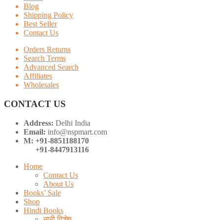
Blog
Shipping Policy
Best Seller
Contact Us
Orders Returns
Search Terms
Advanced Search
Affiliates
Wholesales
CONTACT US
Address:
Delhi India
Email:
info@nspmart.com
M: +91-8851188170
+91-8447913116
Home
Contact Us
About Us
Books’ Sale
Shop
Hindi Books
नारी विशेष