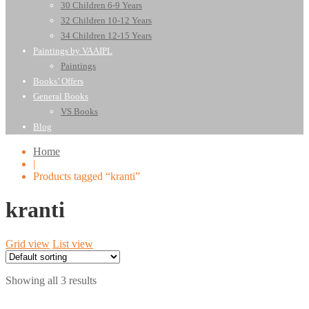
30 Children 6-9 Years
32 Children 10-12 Years
34 Children 12-15 Years
Paintings by VAAIPL
Paintings
Books’ Offers
General Books
VS Books
Blog
Home
|
Products tagged “kranti”
kranti
Grid view
List view
Showing all 3 results