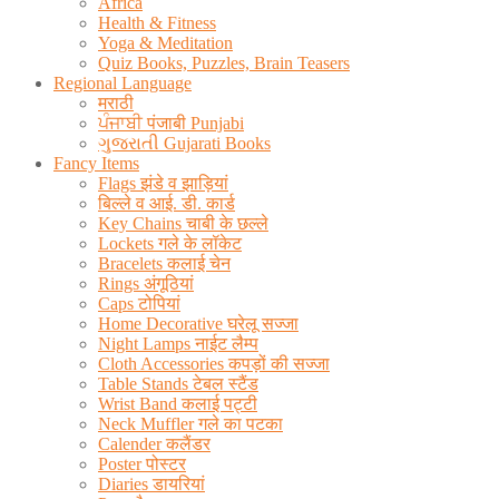
Africa
Health & Fitness
Yoga & Meditation
Quiz Books, Puzzles, Brain Teasers
Regional Language
मराठी
ਪੰਜਾਬੀ पंजाबी Punjabi
ગુજરાતી Gujarati Books
Fancy Items
Flags झंडे व झाड़ियां
बिल्ले व आई. डी. कार्ड
Key Chains चाबी के छल्ले
Lockets गले के लॉकेट
Bracelets कलाई चेन
Rings अंगूठियां
Caps टोपियां
Home Decorative घरेलू सज्जा
Night Lamps नाईट लैम्प
Cloth Accessories कपड़ों की सज्जा
Table Stands टेबल स्टैंड
Wrist Band कलाई पट्टी
Neck Muffler गले का पटका
Calender कलैंडर
Poster पोस्टर
Diaries डायरियां