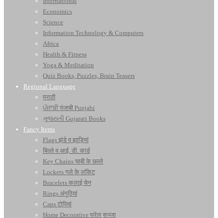
International
Economics
Science
Information Technology & Computers
Africa
Health & Fitness
Yoga & Meditation
Quiz Books, Puzzles, Brain Teasers
Regional Language
मराठी
ਪੰਜਾਬੀ पंजाबी Punjabi
ગુજરાતી Gujarati Books
Fancy Items
Flags झंडे व झाड़ियां
बिल्ले व आई. डी. कार्ड
Key Chains चाबी के छल्ले
Lockets गले के लॉकेट
Bracelets कलाई चेन
Rings अंगूठियां
Caps टोपियां
Home Decorative घरेलू सज्जा