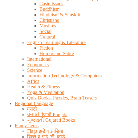
Caste Issues
Buddhism
Hinduism & Sanskrit
Christians
Muslims
Social
Cultural
English Learning & Literature
Fiction
Humor and Satire
International
Economics
Science
Information Technology & Computers
Africa
Health & Fitness
Yoga & Meditation
Quiz Books, Puzzles, Brain Teasers
Regional Language
मराठी
ਪੰਜਾਬੀ पंजाबी Punjabi
ગુજરાતી Gujarati Books
Fancy Items
Flags झंडे व झाड़ियां
बिल्ले व आई. डी. कार्ड