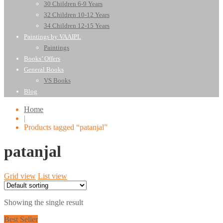
30 Children 6-9 Years
32 Children 10-12 Years
34 Children 12-15 Years
Paintings by VAAIPL
Paintings
Books’ Offers
General Books
VS Books
Blog
Home
|
Products tagged “patanjal”
patanjal
Grid view
List view
Showing the single result
Best Seller