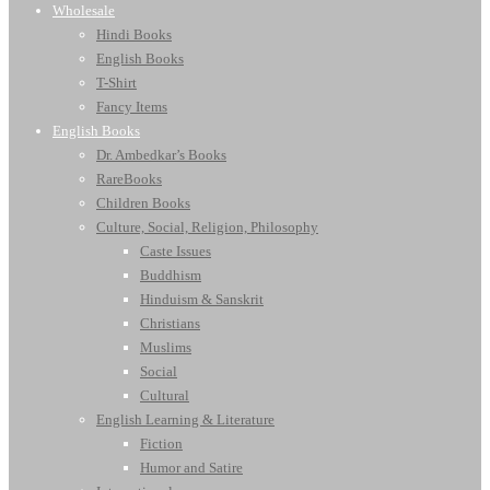
Wholesale
Hindi Books
English Books
T-Shirt
Fancy Items
English Books
Dr. Ambedkar’s Books
RareBooks
Children Books
Culture, Social, Religion, Philosophy
Caste Issues
Buddhism
Hinduism & Sanskrit
Christians
Muslims
Social
Cultural
English Learning & Literature
Fiction
Humor and Satire