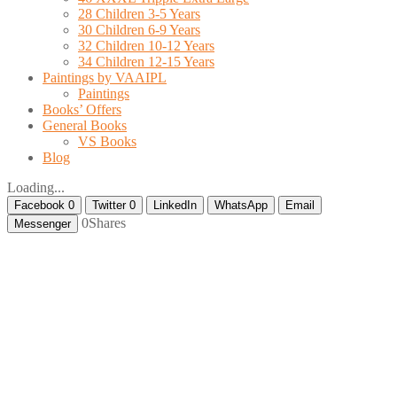
28 Children 3-5 Years
30 Children 6-9 Years
32 Children 10-12 Years
34 Children 12-15 Years
Paintings by VAAIPL
Paintings
Books’ Offers
General Books
VS Books
Blog
Loading...
Facebook
0
Twitter
0
LinkedIn
WhatsApp
Email
0
Shares
Messenger