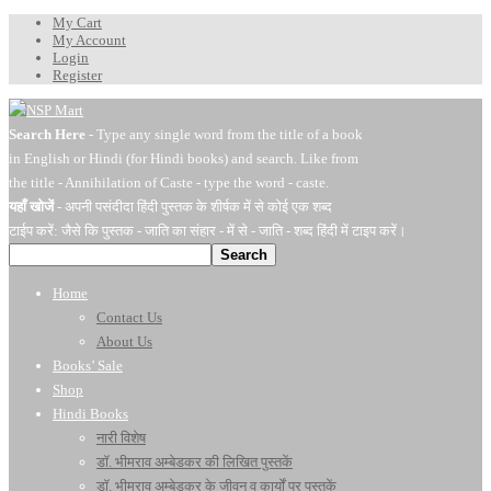
My Cart
My Account
Login
Register
Search Here
- Type any single word from the title of a book
in English or Hindi (for Hindi books) and search. Like from
the title - Annihilation of Caste - type the word - caste.
यहाँ खोजें
- अपनी पसंदीदा हिंदी पुस्तक के शीर्षक में से कोई एक शब्द
टाईप करें: जैसे कि पुस्तक - जाति का संहार - में से - जाति - शब्द हिंदी में टाइप करें।
Search
Home
Contact Us
About Us
Books’ Sale
Shop
Hindi Books
नारी विशेष
डॉ. भीमराव अम्बेडकर की लिखित पुस्तकें
डॉ. भीमराव अम्बेडकर के जीवन व कार्यों पर पुस्तकें