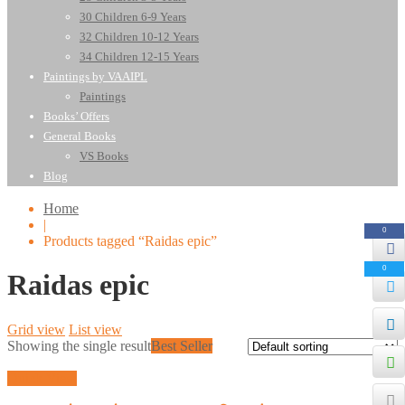
30 Children 6-9 Years
32 Children 10-12 Years
34 Children 12-15 Years
Paintings by VAAIPL
Paintings
Books’ Offers
General Books
VS Books
Blog
Home
|
0
Products tagged “Raidas epic”
0
Raidas epic
Grid view
List view
Showing the single result
Best Seller
Quick View