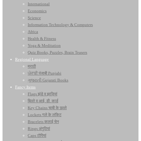
International
Economics
Science
Information Technology & Computers
Africa
Health & Fitness
Yoga & Meditation
Quiz Books, Puzzles, Brain Teasers
Regional Language
मराठी
ਪੰਜਾਬੀ पंजाबी Punjabi
ગુજરાતી Gujarati Books
Fancy Items
Flags झंडे व झाड़ियां
बिल्ले व आई. डी. कार्ड
Key Chains चाबी के छल्ले
Lockets गले के लॉकेट
Bracelets कलाई चेन
Rings अंगूठियां
Caps टोपियां