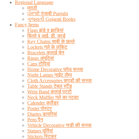
Regional Language
मराठी
ਪੰਜਾਬੀ पंजाबी Punjabi
ગુજરાતી Gujarati Books
Fancy Items
Flags झंडे व झाड़ियां
बिल्ले व आई. डी. कार्ड
Key Chains चाबी के छल्ले
Lockets गले के लॉकेट
Bracelets कलाई चेन
Rings अंगूठियां
Caps टोपियां
Home Decorative घरेलू सज्जा
Night Lamps नाईट लैम्प
Cloth Accessories कपड़ों की सज्जा
Table Stands टेबल स्टैंड
Wrist Band कलाई पट्टी
Neck Muffler गले का पटका
Calender कलैंडर
Poster पोस्टर
Diaries डायरियां
Pens पैन
Vehicle Decorative गाडी की सज्जा
Statues मूर्तियां
Stickers स्टिकर