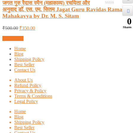
जगत गुरु रैदास रमैन (महाकाव्य) रचयिता और
अनुवाद डॉ. एस. एम. सितम Jagat Guru Ravidas Ramain
0
out
Mahakavya by Dr. M. S. Sitam
of
0
5
Shares
₹
500.00
₹
350.00
Add to cart
Home
Blog
Shipping Policy
Best Seller
Contact Us
About Us
Refund Policy
Privacy & Policy
Terms & Conditions
Legal Policy
Home
Blog
Shipping Policy
Best Seller
Contact Us