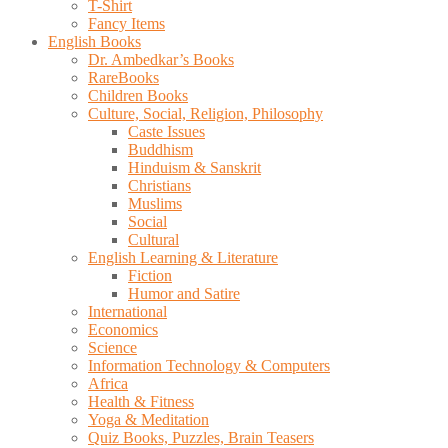
T-Shirt
Fancy Items
English Books
Dr. Ambedkar’s Books
RareBooks
Children Books
Culture, Social, Religion, Philosophy
Caste Issues
Buddhism
Hinduism & Sanskrit
Christians
Muslims
Social
Cultural
English Learning & Literature
Fiction
Humor and Satire
International
Economics
Science
Information Technology & Computers
Africa
Health & Fitness
Yoga & Meditation
Quiz Books, Puzzles, Brain Teasers