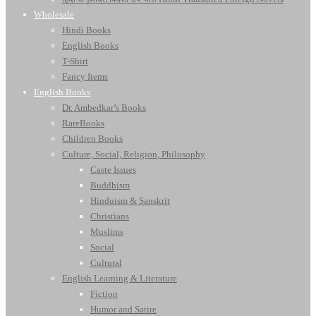
Wholesale
Hindi Books
English Books
T-Shirt
Fancy Items
English Books
Dr. Ambedkar’s Books
RareBooks
Children Books
Culture, Social, Religion, Philosophy
Caste Issues
Buddhism
Hinduism & Sanskrit
Christians
Muslims
Social
Cultural
English Learning & Literature
Fiction
Humor and Satire