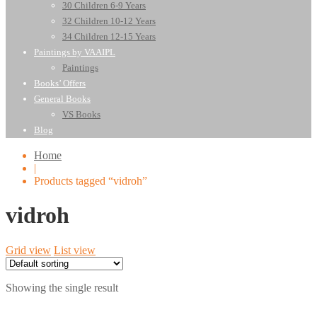
30 Children 6-9 Years
32 Children 10-12 Years
34 Children 12-15 Years
Paintings by VAAIPL
Paintings
Books’ Offers
General Books
VS Books
Blog
Home
|
Products tagged “vidroh”
vidroh
Grid view
List view
Showing the single result