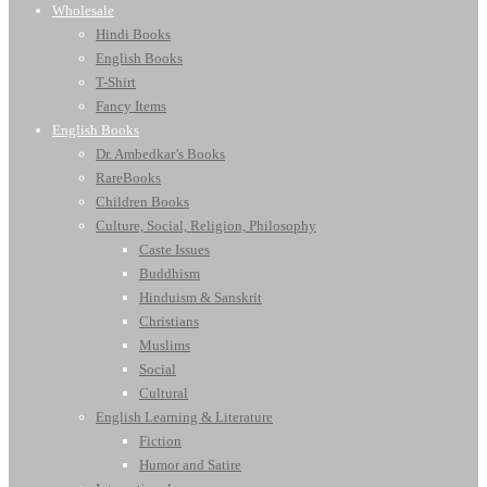
Wholesale
Hindi Books
English Books
T-Shirt
Fancy Items
English Books
Dr. Ambedkar’s Books
RareBooks
Children Books
Culture, Social, Religion, Philosophy
Caste Issues
Buddhism
Hinduism & Sanskrit
Christians
Muslims
Social
Cultural
English Learning & Literature
Fiction
Humor and Satire