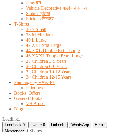
Pens पैन
Vehicle Decorative गाडी की सज्जा
Statues मूर्तियां
Stickers स्टिकर
T-Shirts
36 S Small
38 M Medium
40 L Large
42 XL Extra Large
44 XXL Double Extra Large
46 XXXL Tripple Extra Large
28 Children 3-5 Years
30 Children 6-9 Years
32 Children 10-12 Years
34 Children 12-15 Years
Paintings by VAAIPL
Paintings
Books’ Offers
General Books
VS Books
Blog
Loading...
Facebook
0
Twitter
0
LinkedIn
WhatsApp
Email
0
Shares
Messenger