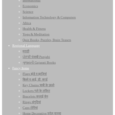
International
Economics
Science
Information Technology & Computers
Africa
Health & Fitness
Yoga & Meditation
Quiz Books, Puzzles, Brain Teasers
Regional Language
मराठी
ਪੰਜਾਬੀ पंजाबी Punjabi
ગુજરાતી Gujarati Books
Fancy Items
Flags झंडे व झाड़ियां
बिल्ले व आई. डी. कार्ड
Key Chains चाबी के छल्ले
Lockets गले के लॉकेट
Bracelets कलाई चेन
Rings अंगूठियां
Caps टोपियां
Home Decorative घरेलू सज्जा