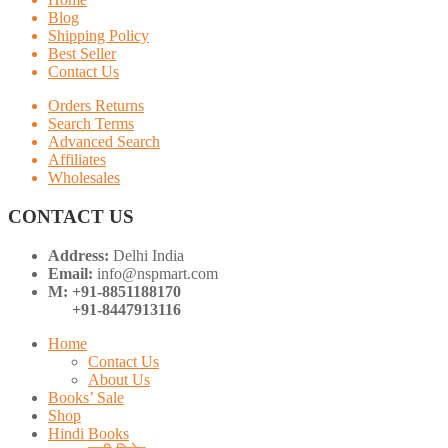
Blog
Shipping Policy
Best Seller
Contact Us
Orders Returns
Search Terms
Advanced Search
Affiliates
Wholesales
CONTACT US
Address:
Delhi India
Email:
info@nspmart.com
M: +91-8851188170
+91-8447913116
Home
Contact Us
About Us
Books’ Sale
Shop
Hindi Books