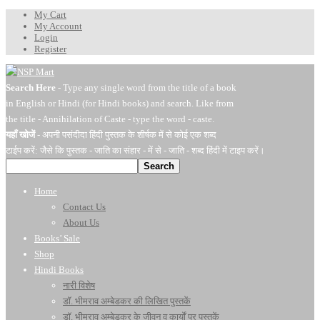
My Cart
My Account
Login
Register
Search Here
- Type any single word from the title of a book
in English or Hindi (for Hindi books) and search. Like from
the title - Annihilation of Caste - type the word - caste.
यहाँ खोजें
- अपनी पसंदीदा हिंदी पुस्तक के शीर्षक में से कोई एक शब्द
टाईप करें: जैसे कि पुस्तक - जाति का संहार - में से - जाति - शब्द हिंदी में टाइप करें।
Search
Home
Contact Us
About Us
Books’ Sale
Shop
Hindi Books
नारी विशेष
डॉ. भीमराव अम्बेडकर की लिखित पुस्तकें
डॉ. भीमराव अम्बेडकर के जीवन व कार्यों पर पुस्तकें