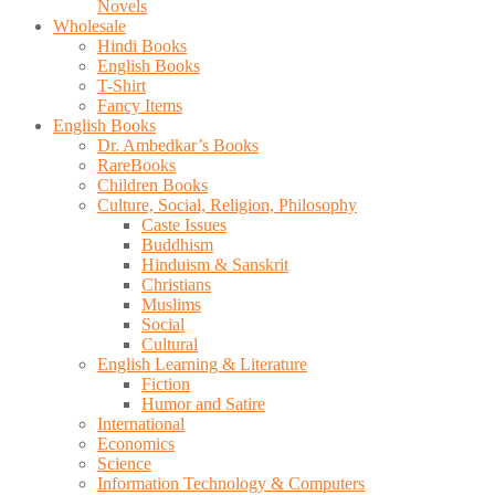
Novels
Wholesale
Hindi Books
English Books
T-Shirt
Fancy Items
English Books
Dr. Ambedkar’s Books
RareBooks
Children Books
Culture, Social, Religion, Philosophy
Caste Issues
Buddhism
Hinduism & Sanskrit
Christians
Muslims
Social
Cultural
English Learning & Literature
Fiction
Humor and Satire
International
Economics
Science
Information Technology & Computers