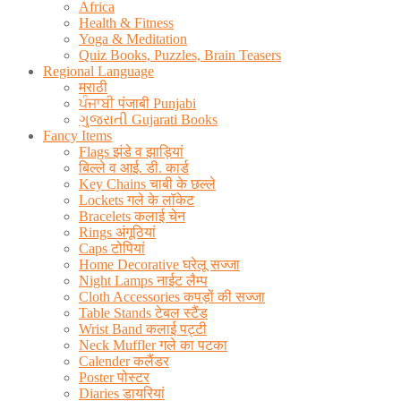
Africa
Health & Fitness
Yoga & Meditation
Quiz Books, Puzzles, Brain Teasers
Regional Language
मराठी
ਪੰਜਾਬੀ पंजाबी Punjabi
ગુજરાતી Gujarati Books
Fancy Items
Flags झंडे व झाड़ियां
बिल्ले व आई. डी. कार्ड
Key Chains चाबी के छल्ले
Lockets गले के लॉकेट
Bracelets कलाई चेन
Rings अंगूठियां
Caps टोपियां
Home Decorative घरेलू सज्जा
Night Lamps नाईट लैम्प
Cloth Accessories कपड़ों की सज्जा
Table Stands टेबल स्टैंड
Wrist Band कलाई पट्टी
Neck Muffler गले का पटका
Calender कलैंडर
Poster पोस्टर
Diaries डायरियां