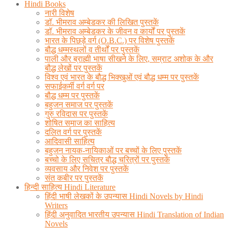
Hindi Books
नारी विशेष
डॉ. भीमराव अम्बेडकर की लिखित पुस्तकें
डॉ. भीमराव अम्बेडकर के जीवन व कार्यों पर पुस्तकें
भारत के पिछड़े वर्ग (O.B.C.) पर विशेष पुस्तकें
बौद्ध धम्मस्थलों व तीर्थों पर पुस्तकें
पाली और ब्राह्मी भाषा सीखने के लिए, सम्राट अशोक के और
बौद्ध लेखों पर पुस्तकें
विश्व एवं भारत के बौद्ध भिक्खुओं एवं बौद्ध धम्म पर पुस्तकें
सफाईकर्मी वर्ग वर्ग पर
बौद्ध धम्म पर पुस्तकें
बहुजन समाज पर पुस्तकें
गुरु रविदास पर पुस्तकें
शोषित समाज का साहित्य
दलित वर्ग पर पुस्तकें
आदिवासी साहित्य
बहुजन नायक-नायिकाओं पर बच्चों के लिए पुस्तकें
बच्चो के लिए सचित्र बौद्ध चरित्रों पर पुस्तकें
व्यवसाय और निवेश पर पुस्तकें
संत कबीर पर पुस्तकें
हिन्दी साहित्य Hindi Literature
हिंदी भाषी लेखकों के उपन्यास Hindi Novels by Hindi
Writers
हिंदी अनुवादित भारतीय उपन्यास Hindi Translation of Indian
Novels