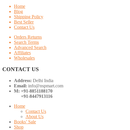
Home
Blog
Shipping Policy
Best Seller
Contact Us
Orders Returns
Search Terms
Advanced Search
Affiliates
Wholesales
CONTACT US
Address:
Delhi India
Email:
info@nspmart.com
M: +91-8851188170
+91-8447913116
Home
Contact Us
About Us
Books’ Sale
Shop