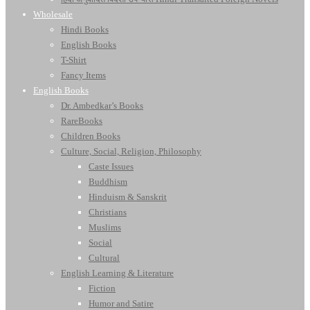
Wholesale
Hindi Books
English Books
T-Shirt
Fancy Items
English Books
Dr. Ambedkar’s Books
RareBooks
Children Books
Culture, Social, Religion, Philosophy
Caste Issues
Buddhism
Hinduism & Sanskrit
Christians
Muslims
Social
Cultural
English Learning & Literature
Fiction
Humor and Satire