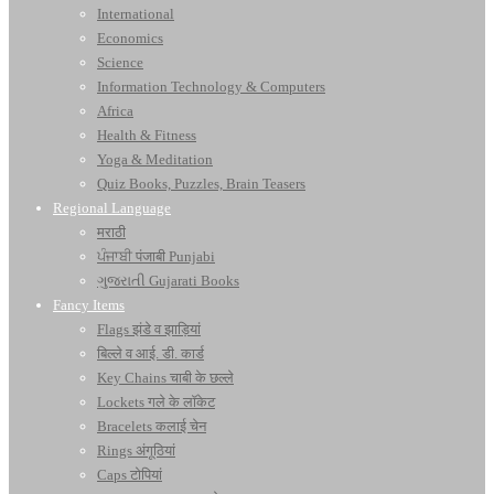
International
Economics
Science
Information Technology & Computers
Africa
Health & Fitness
Yoga & Meditation
Quiz Books, Puzzles, Brain Teasers
Regional Language
मराठी
ਪੰਜਾਬੀ पंजाबी Punjabi
ગુજરાતી Gujarati Books
Fancy Items
Flags झंडे व झाड़ियां
बिल्ले व आई. डी. कार्ड
Key Chains चाबी के छल्ले
Lockets गले के लॉकेट
Bracelets कलाई चेन
Rings अंगूठियां
Caps टोपियां