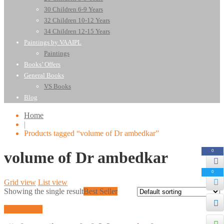
30 Children 6-9 Years
32 Children 10-12 Years
34 Children 12-15 Years
Paintings by VAAIPL
Paintings
Books’ Offers
General Books
VS Books
Blog
Home
|
Products tagged “volume of Dr ambedkar”
0
volume of Dr ambedkar
0
Grid view
List view
Showing the single result
Best Seller
Quick View