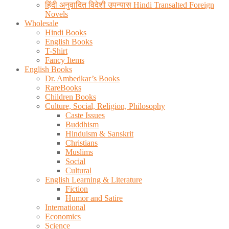
हिंदी अनुवादित विदेशी उपन्यास Hindi Transalted Foreign
Novels
Wholesale
Hindi Books
English Books
T-Shirt
Fancy Items
English Books
Dr. Ambedkar’s Books
RareBooks
Children Books
Culture, Social, Religion, Philosophy
Caste Issues
Buddhism
Hinduism & Sanskrit
Christians
Muslims
Social
Cultural
English Learning & Literature
Fiction
Humor and Satire
International
Economics
Science