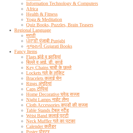
Information Technology & Computers
Africa
Health & Fitness
Yoga & Meditation
Quiz Books, Puzzles, Brain Teasers
Regional Language
मराठी
ਪੰਜਾਬੀ पंजाबी Punjabi
ગુજરાતી Gujarati Books
Fancy Items
Flags झंडे व झाड़ियां
बिल्ले व आई. डी. कार्ड
Key Chains चाबी के छल्ले
Lockets गले के लॉकेट
Bracelets कलाई चेन
Rings अंगूठियां
Caps टोपियां
Home Decorative घरेलू सज्जा
Night Lamps नाईट लैम्प
Cloth Accessories कपड़ों की सज्जा
Table Stands टेबल स्टैंड
Wrist Band कलाई पट्टी
Neck Muffler गले का पटका
Calender कलैंडर
Poster पोस्टर