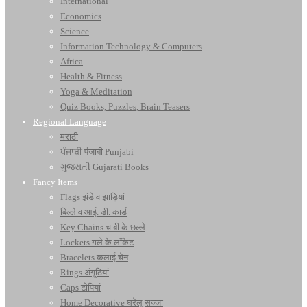
International
Economics
Science
Information Technology & Computers
Africa
Health & Fitness
Yoga & Meditation
Quiz Books, Puzzles, Brain Teasers
Regional Language
मराठी
ਪੰਜਾਬੀ पंजाबी Punjabi
ગુજરાતી Gujarati Books
Fancy Items
Flags झंडे व झाड़ियां
बिल्ले व आई. डी. कार्ड
Key Chains चाबी के छल्ले
Lockets गले के लॉकेट
Bracelets कलाई चेन
Rings अंगूठियां
Caps टोपियां
Home Decorative घरेलू सज्जा