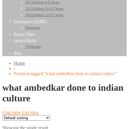
30 Children 6-9 Years
32 Children 10-12 Years
34 Children 12-15 Years
Paintings by VAAIPL
Paintings
Books’ Offers
General Books
VS Books
Blog
Home
|
Products tagged “what ambedkar done to indian culture”
what ambedkar done to indian
culture
Grid view
List view
Showing the single result