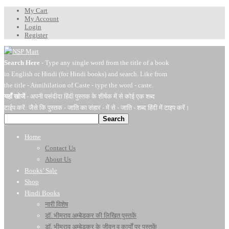
My Cart
My Account
Login
Register
Search Here
- Type any single word from the title of a book
in English or Hindi (for Hindi books) and search. Like from
the title - Annihilation of Caste - type the word - caste.
यहाँ खोजें
- अपनी पसंदीदा हिंदी पुस्तक के शीर्षक में से कोई एक शब्द
टाईप करें: जैसे कि पुस्तक - जाति का संहार - में से - जाति - शब्द हिंदी में टाइप करें।
Search
Home
Contact Us
About Us
Books’ Sale
Shop
Hindi Books
नारी विशेष
डॉ. भीमराव अम्बेडकर की लिखित पुस्तकें
डॉ. भीमराव अम्बेडकर के जीवन व कार्यों पर पुस्तकें