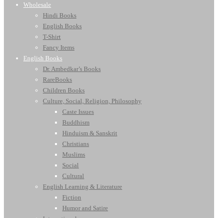
Wholesale
Hindi Books
English Books
T-Shirt
Fancy Items
English Books
Dr. Ambedkar’s Books
RareBooks
Children Books
Culture, Social, Religion, Philosophy
Caste Issues
Buddhism
Hinduism & Sanskrit
Christians
Muslims
Social
Cultural
English Learning & Literature
Fiction
Humor and Satire