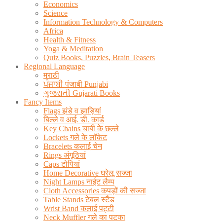
Economics
Science
Information Technology & Computers
Africa
Health & Fitness
Yoga & Meditation
Quiz Books, Puzzles, Brain Teasers
Regional Language
मराठी
ਪੰਜਾਬੀ पंजाबी Punjabi
ગુજરાતી Gujarati Books
Fancy Items
Flags झंडे व झाड़ियां
बिल्ले व आई. डी. कार्ड
Key Chains चाबी के छल्ले
Lockets गले के लॉकेट
Bracelets कलाई चेन
Rings अंगूठियां
Caps टोपियां
Home Decorative घरेलू सज्जा
Night Lamps नाईट लैम्प
Cloth Accessories कपड़ों की सज्जा
Table Stands टेबल स्टैंड
Wrist Band कलाई पट्टी
Neck Muffler गले का पटका