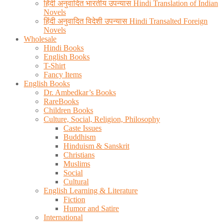
हिंदी अनुवादित भारतीय उपन्यास Hindi Translation of Indian
Novels
हिंदी अनुवादित विदेशी उपन्यास Hindi Transalted Foreign
Novels
Wholesale
Hindi Books
English Books
T-Shirt
Fancy Items
English Books
Dr. Ambedkar’s Books
RareBooks
Children Books
Culture, Social, Religion, Philosophy
Caste Issues
Buddhism
Hinduism & Sanskrit
Christians
Muslims
Social
Cultural
English Learning & Literature
Fiction
Humor and Satire
International