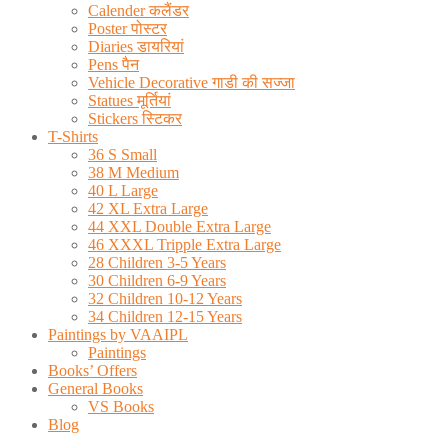
Calender कलैंडर
Poster पोस्टर
Diaries डायरियां
Pens पैन
Vehicle Decorative गाडी की सज्जा
Statues मूर्तियां
Stickers स्टिकर
T-Shirts
36 S Small
38 M Medium
40 L Large
42 XL Extra Large
44 XXL Double Extra Large
46 XXXL Tripple Extra Large
28 Children 3-5 Years
30 Children 6-9 Years
32 Children 10-12 Years
34 Children 12-15 Years
Paintings by VAAIPL
Paintings
Books’ Offers
General Books
VS Books
Blog