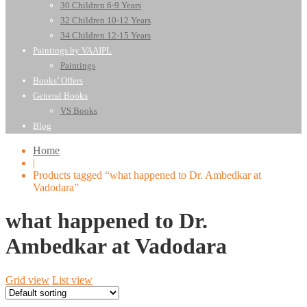
30 Children 6-9 Years
32 Children 10-12 Years
34 Children 12-15 Years
Paintings by VAAIPL
Paintings
Books’ Offers
General Books
VS Books
Blog
Home
|
Products tagged “what happened to Dr. Ambedkar at
Vadodara”
what happened to Dr.
Ambedkar at Vadodara
Grid view
List view