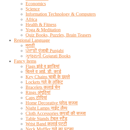
Economics
Science
Information Technology & Computers
Africa
Health & Fitness
Yoga & Meditation
Quiz Books, Puzzles, Brain Teasers
Regional Language
मराठी
ਪੰਜਾਬੀ पंजाबी Punjabi
ગુજરાતી Gujarati Books
Fancy Items
Flags झंडे व झाड़ियां
बिल्ले व आई. डी. कार्ड
Key Chains चाबी के छल्ले
Lockets गले के लॉकेट
Bracelets कलाई चेन
Rings अंगूठियां
Caps टोपियां
Home Decorative घरेलू सज्जा
Night Lamps नाईट लैम्प
Cloth Accessories कपड़ों की सज्जा
Table Stands टेबल स्टैंड
Wrist Band कलाई पट्टी
Neck Muffler गले का पटका