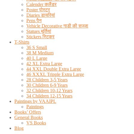
Calender कलैंडर
Poster पोस्टर
Diaries डायरियां
Pens पैन
Vehicle Decorative गाडी की सज्जा
Statues मूर्तियां
Stickers स्टिकर
T-Shirts
36 S Small
38 M Medium
40 L Large
42 XL Extra Large
44 XXL Double Extra Large
46 XXXL Tripple Extra Large
28 Children 3-5 Years
30 Children 6-9 Years
32 Children 10-12 Years
34 Children 12-15 Years
Paintings by VAAIPL
Paintings
Books’ Offers
General Books
VS Books
Blog