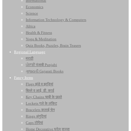
International
Economics
Science
Information Technology & Computers
Africa
Health & Fitness
Yoga & Meditation
Quiz Books, Puzzles, Brain Teasers
Regional Language
मराठी
ਪੰਜਾਬੀ पंजाबी Punjabi
ગુજરાતી Gujarati Books
Fancy Items
Flags झंडे व झाड़ियां
बिल्ले व आई. डी. कार्ड
Key Chains चाबी के छल्ले
Lockets गले के लॉकेट
Bracelets कलाई चेन
Rings अंगूठियां
Caps टोपियां
Home Decorative घरेलू सज्जा