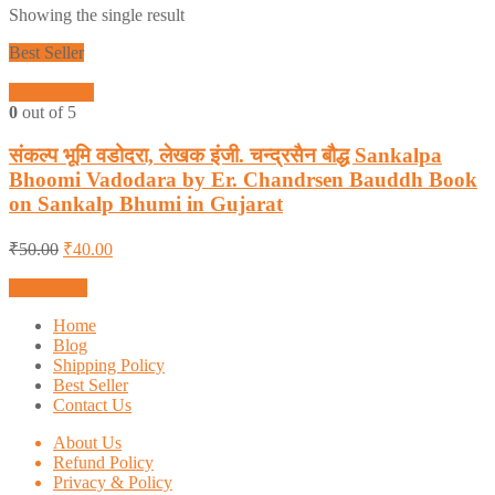
Showing the single result
Best Seller
Quick View
0
out of 5
संकल्प भूमि वडोदरा, लेखक इंजी. चन्द्रसैन बौद्ध Sankalpa
Bhoomi Vadodara by Er. Chandrsen Bauddh Book
on Sankalp Bhumi in Gujarat
₹
50.00
₹
40.00
Add to cart
Home
Blog
Shipping Policy
Best Seller
Contact Us
About Us
Refund Policy
Privacy & Policy