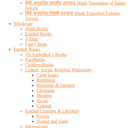
हिंदी अनुवादित भारतीय उपन्यास Hindi Translation of Indian
Novels
हिंदी अनुवादित विदेशी उपन्यास Hindi Transalted Foreign
Novels
Wholesale
Hindi Books
English Books
T-Shirt
Fancy Items
English Books
Dr. Ambedkar’s Books
RareBooks
Children Books
Culture, Social, Religion, Philosophy
Caste Issues
Buddhism
Hinduism & Sanskrit
Christians
Muslims
Social
Cultural
English Learning & Literature
Fiction
Humor and Satire
International