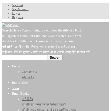
My Cart
My Account
Login
Register
Search Here
- Type any single word from the title of a book
in English or Hindi (for Hindi books) and search. Like from
the title - Annihilation of Caste - type the word - caste.
यहाँ खोजें
- अपनी पसंदीदा हिंदी पुस्तक के शीर्षक में से कोई एक शब्द
टाईप करें: जैसे कि पुस्तक - जाति का संहार - में से - जाति - शब्द हिंदी में टाइप करें।
Search
Home
Contact Us
About Us
Books’ Sale
Shop
Hindi Books
नारी विशेष
डॉ. भीमराव अम्बेडकर की लिखित पुस्तकें
डॉ. भीमराव अम्बेडकर के जीवन व कार्यों पर पुस्तकें