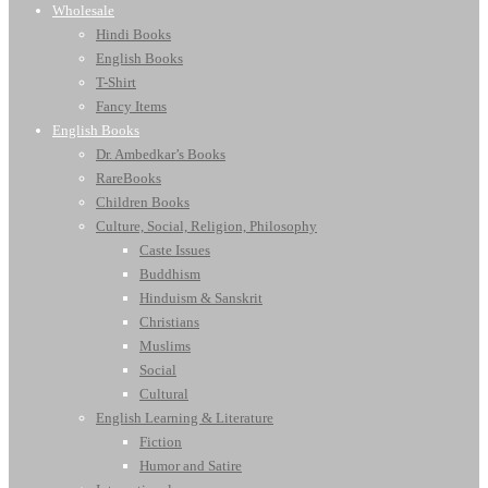
Wholesale
Hindi Books
English Books
T-Shirt
Fancy Items
English Books
Dr. Ambedkar’s Books
RareBooks
Children Books
Culture, Social, Religion, Philosophy
Caste Issues
Buddhism
Hinduism & Sanskrit
Christians
Muslims
Social
Cultural
English Learning & Literature
Fiction
Humor and Satire