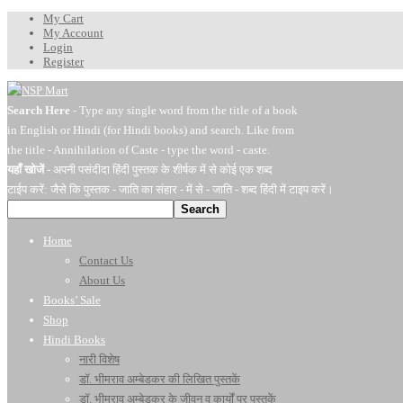
My Cart
My Account
Login
Register
Search Here
- Type any single word from the title of a book
in English or Hindi (for Hindi books) and search. Like from
the title - Annihilation of Caste - type the word - caste.
यहाँ खोजें
- अपनी पसंदीदा हिंदी पुस्तक के शीर्षक में से कोई एक शब्द
टाईप करें: जैसे कि पुस्तक - जाति का संहार - में से - जाति - शब्द हिंदी में टाइप करें।
Search
Home
Contact Us
About Us
Books’ Sale
Shop
Hindi Books
नारी विशेष
डॉ. भीमराव अम्बेडकर की लिखित पुस्तकें
डॉ. भीमराव अम्बेडकर के जीवन व कार्यों पर पुस्तकें