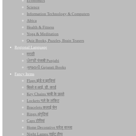
Economics
Science
Information Technology & Computers
Africa
Health & Fitness
Yoga & Meditation
Quiz Books, Puzzles, Brain Teasers
Regional Language
मराठी
ਪੰਜਾਬੀ पंजाबी Punjabi
ગુજરાતી Gujarati Books
Fancy Items
Flags झंडे व झाड़ियां
बिल्ले व आई. डी. कार्ड
Key Chains चाबी के छल्ले
Lockets गले के लॉकेट
Bracelets कलाई चेन
Rings अंगूठियां
Caps टोपियां
Home Decorative घरेलू सज्जा
Night Lamps नाईट लैम्प