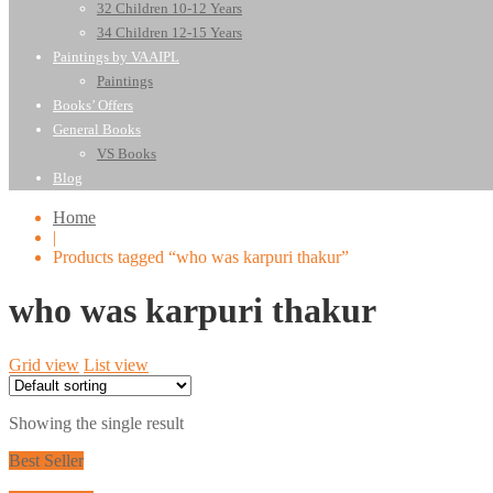
32 Children 10-12 Years
34 Children 12-15 Years
Paintings by VAAIPL
Paintings
Books’ Offers
General Books
VS Books
Blog
Home
|
Products tagged “who was karpuri thakur”
who was karpuri thakur
Grid view
List view
Showing the single result
Best Seller