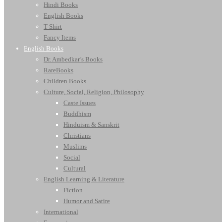
Hindi Books
English Books
T-Shirt
Fancy Items
English Books
Dr. Ambedkar’s Books
RareBooks
Children Books
Culture, Social, Religion, Philosophy
Caste Issues
Buddhism
Hinduism & Sanskrit
Christians
Muslims
Social
Cultural
English Learning & Literature
Fiction
Humor and Satire
International