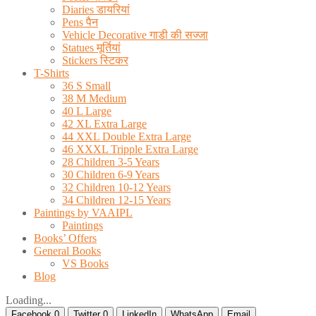
Diaries डायरियां
Pens पैन
Vehicle Decorative गाडी की सज्जा
Statues मूर्तियां
Stickers स्टिकर
T-Shirts
36 S Small
38 M Medium
40 L Large
42 XL Extra Large
44 XXL Double Extra Large
46 XXXL Tripple Extra Large
28 Children 3-5 Years
30 Children 6-9 Years
32 Children 10-12 Years
34 Children 12-15 Years
Paintings by VAAIPL
Paintings
Books’ Offers
General Books
VS Books
Blog
Loading...
Facebook
0
Twitter
0
LinkedIn
WhatsApp
Email