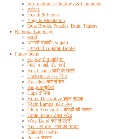
Information Technology & Computers
Africa
Health & Fitness
Yoga & Meditation
Quiz Books, Puzzles, Brain Teasers
Regional Language
मराठी
ਪੰਜਾਬੀ पंजाबी Punjabi
ગુજરાતી Gujarati Books
Fancy Items
Flags झंडे व झाड़ियां
बिल्ले व आई. डी. कार्ड
Key Chains चाबी के छल्ले
Lockets गले के लॉकेट
Bracelets कलाई चेन
Rings अंगूठियां
Caps टोपियां
Home Decorative घरेलू सज्जा
Night Lamps नाईट लैम्प
Cloth Accessories कपड़ों की सज्जा
Table Stands टेबल स्टैंड
Wrist Band कलाई पट्टी
Neck Muffler गले का पटका
Calender कलैंडर
Poster पोस्टर