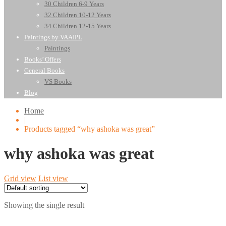
30 Children 6-9 Years
32 Children 10-12 Years
34 Children 12-15 Years
Paintings by VAAIPL
Paintings
Books’ Offers
General Books
VS Books
Blog
Home
|
Products tagged “why ashoka was great”
why ashoka was great
Grid view
List view
Showing the single result