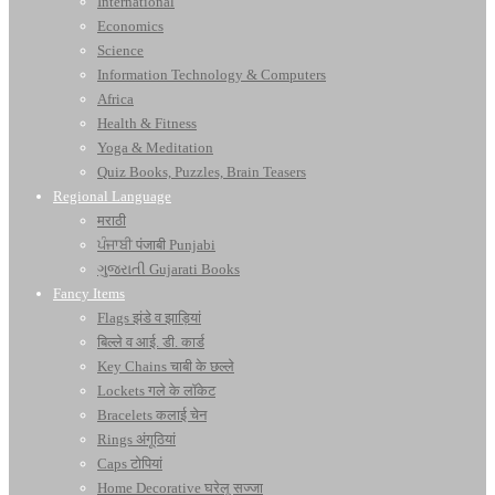
International
Economics
Science
Information Technology & Computers
Africa
Health & Fitness
Yoga & Meditation
Quiz Books, Puzzles, Brain Teasers
Regional Language
मराठी
ਪੰਜਾਬੀ पंजाबी Punjabi
ગુજરાતી Gujarati Books
Fancy Items
Flags झंडे व झाड़ियां
बिल्ले व आई. डी. कार्ड
Key Chains चाबी के छल्ले
Lockets गले के लॉकेट
Bracelets कलाई चेन
Rings अंगूठियां
Caps टोपियां
Home Decorative घरेलू सज्जा