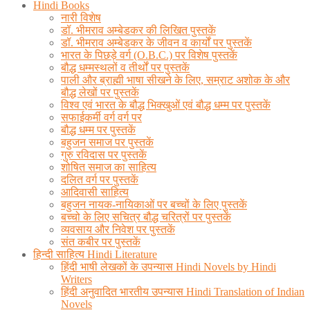
Hindi Books
नारी विशेष
डॉ. भीमराव अम्बेडकर की लिखित पुस्तकें
डॉ. भीमराव अम्बेडकर के जीवन व कार्यों पर पुस्तकें
भारत के पिछड़े वर्ग (O.B.C.) पर विशेष पुस्तकें
बौद्ध धम्मस्थलों व तीर्थों पर पुस्तकें
पाली और ब्राह्मी भाषा सीखने के लिए, सम्राट अशोक के और
बौद्ध लेखों पर पुस्तकें
विश्व एवं भारत के बौद्ध भिक्खुओं एवं बौद्ध धम्म पर पुस्तकें
सफाईकर्मी वर्ग वर्ग पर
बौद्ध धम्म पर पुस्तकें
बहुजन समाज पर पुस्तकें
गुरु रविदास पर पुस्तकें
शोषित समाज का साहित्य
दलित वर्ग पर पुस्तकें
आदिवासी साहित्य
बहुजन नायक-नायिकाओं पर बच्चों के लिए पुस्तकें
बच्चो के लिए सचित्र बौद्ध चरित्रों पर पुस्तकें
व्यवसाय और निवेश पर पुस्तकें
संत कबीर पर पुस्तकें
हिन्दी साहित्य Hindi Literature
हिंदी भाषी लेखकों के उपन्यास Hindi Novels by Hindi
Writers
हिंदी अनुवादित भारतीय उपन्यास Hindi Translation of Indian
Novels