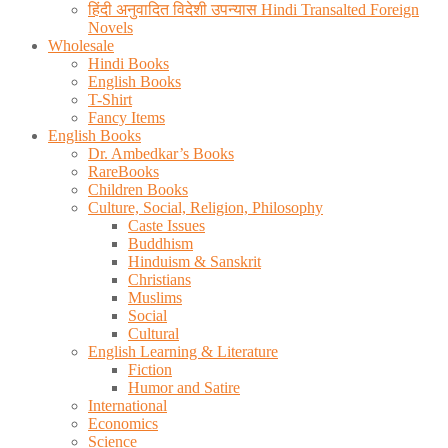
हिंदी अनुवादित विदेशी उपन्यास Hindi Transalted Foreign
Novels
Wholesale
Hindi Books
English Books
T-Shirt
Fancy Items
English Books
Dr. Ambedkar’s Books
RareBooks
Children Books
Culture, Social, Religion, Philosophy
Caste Issues
Buddhism
Hinduism & Sanskrit
Christians
Muslims
Social
Cultural
English Learning & Literature
Fiction
Humor and Satire
International
Economics
Science