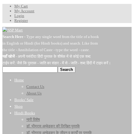
My Cart
My Account
Login
Register
Search Here
- Type any single word from the title of a book
in English or Hindi (for Hindi books) and search. Like from
the title - Annihilation of Caste - type the word - caste.
यहाँ खोजें
- अपनी पसंदीदा हिंदी पुस्तक के शीर्षक में से कोई एक शब्द
टाईप करें: जैसे कि पुस्तक - जाति का संहार - में से - जाति - शब्द हिंदी में टाइप करें।
Search
Home
Contact Us
About Us
Books’ Sale
Shop
Hindi Books
नारी विशेष
डॉ. भीमराव अम्बेडकर की लिखित पुस्तकें
डॉ. भीमराव अम्बेडकर के जीवन व कार्यों पर पुस्तकें