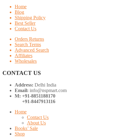
Home
Blog
Shipping Policy
Best Seller
Contact Us
Orders Returns
Search Terms
Advanced Search
Affiliates
Wholesales
CONTACT US
Address:
Delhi India
Email:
info@nspmart.com
M: +91-8851188170
+91-8447913116
Home
Contact Us
About Us
Books’ Sale
Shop