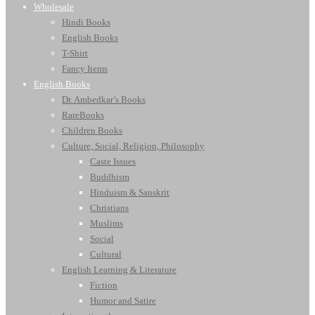
Wholesale
Hindi Books
English Books
T-Shirt
Fancy Items
English Books
Dr. Ambedkar’s Books
RareBooks
Children Books
Culture, Social, Religion, Philosophy
Caste Issues
Buddhism
Hinduism & Sanskrit
Christians
Muslims
Social
Cultural
English Learning & Literature
Fiction
Humor and Satire