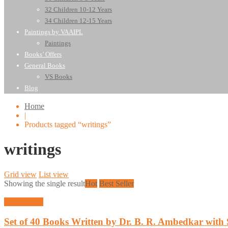
32 Children 10-12 Years
34 Children 12-15 Years
Paintings by VAAIPL
Paintings
Books’ Offers
General Books
VS Books
Blog
Home
|
Products tagged “writings”
writings
Grid view
List view
Showing the single result
Hot
Best Seller
Quick View
Set of 40 Books Written by Dr. B. R. Ambedkar with 