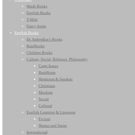
Hindi Books
English Books
T-Shirt
Fancy Items
English Books
Dr. Ambedkar’s Books
RareBooks
Children Books
Culture, Social, Religion, Philosophy
Caste Issues
Buddhism
Hinduism & Sanskrit
Christians
Muslims
Social
Cultural
English Learning & Literature
Fiction
Humor and Satire
International