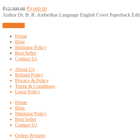
₹
12,500.00
₹
9,000.00
Author Dr. B. R. Ambedkar Language English Cover Paperback Edit
Add to cart
Home
Blog
Shipping Policy
Best Seller
Contact Us
About Us
Refund Policy
Privacy & Policy
Terms & Conditions
Legal Policy
Home
Blog
Shipping Policy
Best Seller
Contact Us
Orders Returns