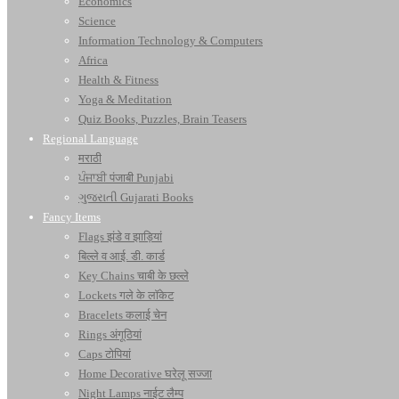
Economics
Science
Information Technology & Computers
Africa
Health & Fitness
Yoga & Meditation
Quiz Books, Puzzles, Brain Teasers
Regional Language
मराठी
ਪੰਜਾਬੀ पंजाबी Punjabi
ગુજરાતી Gujarati Books
Fancy Items
Flags झंडे व झाड़ियां
बिल्ले व आई. डी. कार्ड
Key Chains चाबी के छल्ले
Lockets गले के लॉकेट
Bracelets कलाई चेन
Rings अंगूठियां
Caps टोपियां
Home Decorative घरेलू सज्जा
Night Lamps नाईट लैम्प