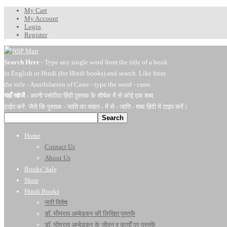
My Cart
My Account
Login
Register
Search Here
- Type any single word from the title of a book
in English or Hindi (for Hindi books) and search. Like from
the title - Annihilation of Caste - type the word - caste.
यहाँ खोजें
- अपनी पसंदीदा हिंदी पुस्तक के शीर्षक में से कोई एक शब्द
टाईप करें: जैसे कि पुस्तक - जाति का संहार - में से - जाति - शब्द हिंदी में टाइप करें।
Search
Home
Contact Us
About Us
Books’ Sale
Shop
Hindi Books
नारी विशेष
डॉ. भीमराव अम्बेडकर की लिखित पुस्तकें
डॉ. भीमराव अम्बेडकर के जीवन व कार्यों पर पुस्तकें