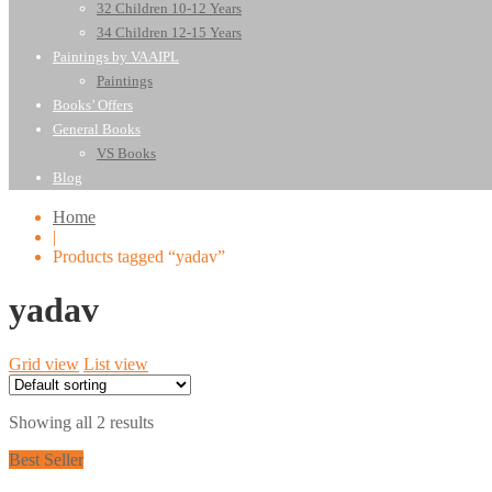
32 Children 10-12 Years
34 Children 12-15 Years
Paintings by VAAIPL
Paintings
Books’ Offers
General Books
VS Books
Blog
Home
|
Products tagged “yadav”
yadav
Grid view
List view
Showing all 2 results
Best Seller