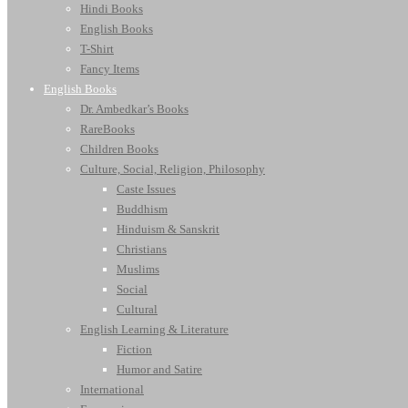
Hindi Books
English Books
T-Shirt
Fancy Items
English Books
Dr. Ambedkar’s Books
RareBooks
Children Books
Culture, Social, Religion, Philosophy
Caste Issues
Buddhism
Hinduism & Sanskrit
Christians
Muslims
Social
Cultural
English Learning & Literature
Fiction
Humor and Satire
International