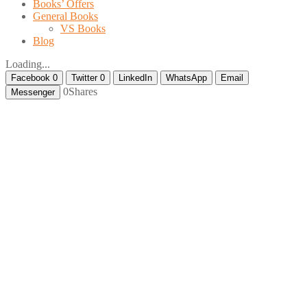
Books’ Offers
General Books
VS Books
Blog
Loading...
Facebook
0
Twitter
0
LinkedIn
WhatsApp
Email
0
Shares
Messenger