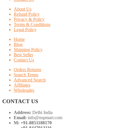
About Us
Refund Policy
Privacy & Policy
Terms & Conditions
Legal Policy
Home
Blog
Shipping Policy
Best Seller
Contact Us
Orders Returns
Search Terms
Advanced Search
Affiliates
Wholesales
CONTACT US
Address:
Delhi India
Email:
info@nspmart.com
M: +91-8851188170
+91-8447913116