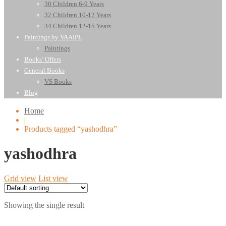
30 Children 6-9 Years
32 Children 10-12 Years
34 Children 12-15 Years
Paintings by VAAIPL
Paintings
Books’ Offers
General Books
VS Books
Blog
Home
|
Products tagged “yashodhra”
yashodhra
Grid view
List view
Showing the single result