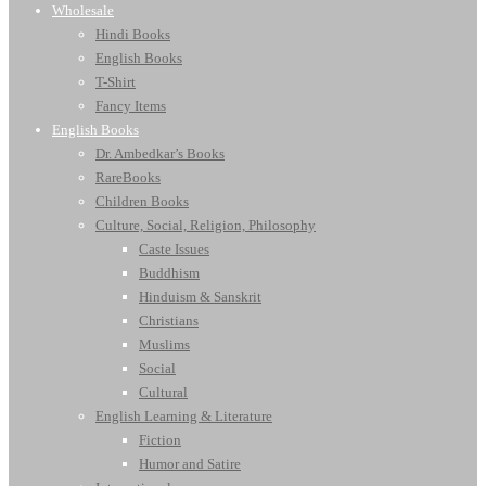
Wholesale
Hindi Books
English Books
T-Shirt
Fancy Items
English Books
Dr. Ambedkar’s Books
RareBooks
Children Books
Culture, Social, Religion, Philosophy
Caste Issues
Buddhism
Hinduism & Sanskrit
Christians
Muslims
Social
Cultural
English Learning & Literature
Fiction
Humor and Satire