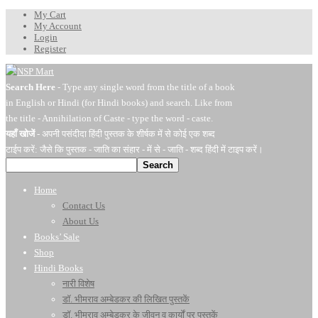
My Cart
My Account
Login
Register
Search Here
- Type any single word from the title of a book
in English or Hindi (for Hindi books) and search. Like from
the title - Annihilation of Caste - type the word - caste.
यहाँ खोजें
- अपनी पसंदीदा हिंदी पुस्तक के शीर्षक में से कोई एक शब्द
टाईप करें: जैसे कि पुस्तक - जाति का संहार - में से - जाति - शब्द हिंदी में टाइप करें।
Search
Home
Contact Us
About Us
Books’ Sale
Shop
Hindi Books
नारी विशेष
डॉ. भीमराव अम्बेडकर की लिखित पुस्तकें
डॉ. भीमराव अम्बेडकर के जीवन व कार्यों पर पुस्तकें