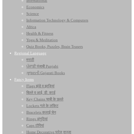
International
Economics
Science
Information Technology & Computers
Africa
Health & Fitness
Yoga & Meditation
Quiz Books, Puzzles, Brain Teasers
Regional Language
मराठी
ਪੰਜਾਬੀ पंजाबी Punjabi
ગુજરાતી Gujarati Books
Fancy Items
Flags झंडे व झाड़ियां
बिल्ले व आई. डी. कार्ड
Key Chains चाबी के छल्ले
Lockets गले के लॉकेट
Bracelets कलाई चेन
Rings अंगूठियां
Caps टोपियां
Home Decorative घरेलू सज्जा