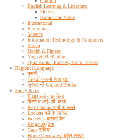
Cultural
English Learning & Literature
Fiction
Humor and Satire
International
Economics
Science
Information Technology & Computers
Africa
Health & Fitness
Yoga & Meditation
Quiz Books, Puzzles, Brain Teasers
Regional Language
मराठी
ਪੰਜਾਬੀ पंजाबी Punjabi
ગુજરાતી Gujarati Books
Fancy Items
Flags झंडे व झाड़ियां
बिल्ले व आई. डी. कार्ड
Key Chains चाबी के छल्ले
Lockets गले के लॉकेट
Bracelets कलाई चेन
Rings अंगूठियां
Caps टोपियां
Home Decorative घरेलू सज्जा