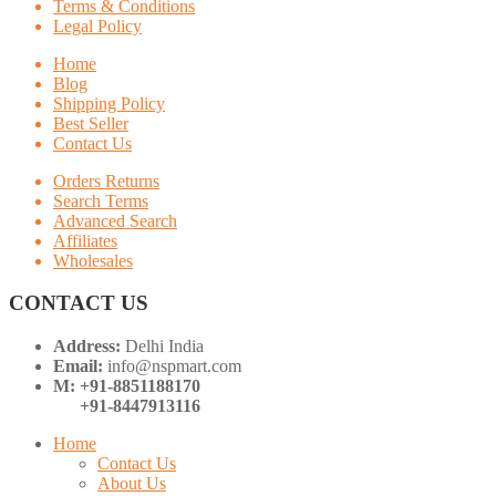
Terms & Conditions
Legal Policy
Home
Blog
Shipping Policy
Best Seller
Contact Us
Orders Returns
Search Terms
Advanced Search
Affiliates
Wholesales
CONTACT US
Address:
Delhi India
Email:
info@nspmart.com
M: +91-8851188170
+91-8447913116
Home
Contact Us
About Us