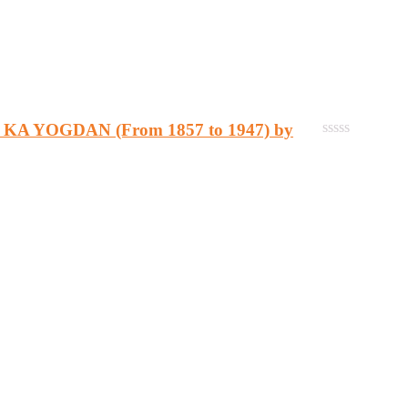
0
out
of
5
TIO KA YOGDAN (From 1857 to 1947) by
0
out
of
5