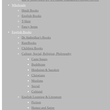
Wholesale
Hindi Books
English Books
T-Shirt
Fancy Items
English Books
Dr. Ambedkar’s Books
RareBooks
Children Books
Culture, Social, Religion, Philosophy
Caste Issues
Buddhism
Hinduism & Sanskrit
Christians
Muslims
Social
Cultural
English Learning & Literature
Fiction
Humor and Satire