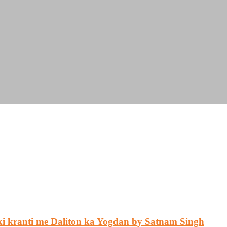
1857 ki kranti me Daliton ka Yogdan by Satnam Singh