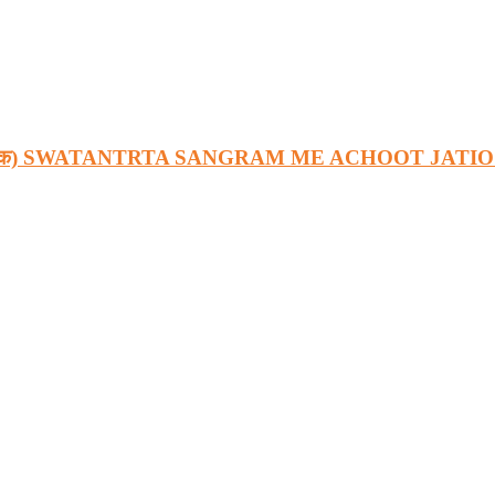
1857 से 1947 तक) SWATANTRTA SANGRAM ME ACHOOT JA