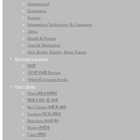
International
Economics
Science
Information Technology & Computers
Africa
Health & Fitness
Yoga & Meditation
Quiz Books, Puzzles, Brain Teasers
Regional Language
मराठी
ਪੰਜਾਬੀ पंजाबी Punjabi
ગુજરાતી Gujarati Books
Fancy Items
Flags झंडे व झाड़ियां
बिल्ले व आई. डी. कार्ड
Key Chains चाबी के छल्ले
Lockets गले के लॉकेट
Bracelets कलाई चेन
Rings अंगूठियां
Caps टोपियां