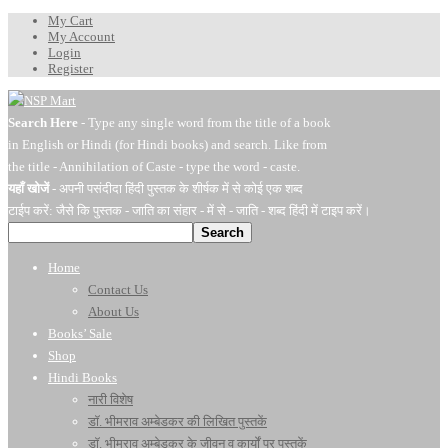
My Cart
My Account
Login
Register
Search Here
- Type any single word from the title of a book
in English or Hindi (for Hindi books) and search. Like from
the title - Annihilation of Caste - type the word - caste.
यहाँ खोजें
- अपनी पसंदीदा हिंदी पुस्तक के शीर्षक में से कोई एक शब्द
टाईप करें: जैसे कि पुस्तक - जाति का संहार - में से - जाति - शब्द हिंदी में टाइप करें।
Search
Home
Contact Us
About Us
Books’ Sale
Shop
Hindi Books
नारी विशेष
डॉ. भीमराव अम्बेडकर की लिखित पुस्तकें
डॉ. भीमराव अम्बेडकर के जीवन व कार्यों पर पुस्तकें