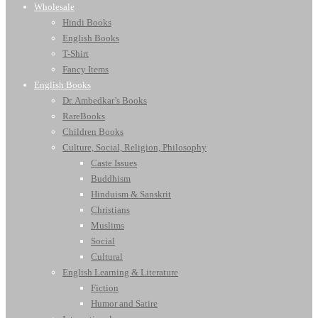
Wholesale
Hindi Books
English Books
T-Shirt
Fancy Items
English Books
Dr. Ambedkar’s Books
RareBooks
Children Books
Culture, Social, Religion, Philosophy
Caste Issues
Buddhism
Hinduism & Sanskrit
Christians
Muslims
Social
Cultural
English Learning & Literature
Fiction
Humor and Satire