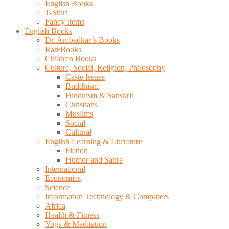
English Books
T-Shirt
Fancy Items
English Books
Dr. Ambedkar’s Books
RareBooks
Children Books
Culture, Social, Religion, Philosophy
Caste Issues
Buddhism
Hinduism & Sanskrit
Christians
Muslims
Social
Cultural
English Learning & Literature
Fiction
Humor and Satire
International
Economics
Science
Information Technology & Computers
Africa
Health & Fitness
Yoga & Meditation