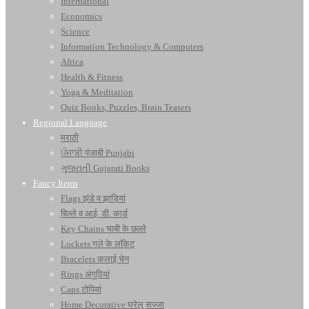
International
Economics
Science
Information Technology & Computers
Africa
Health & Fitness
Yoga & Meditation
Quiz Books, Puzzles, Brain Teasers
Regional Language
मराठी
ਪੰਜਾਬੀ पंजाबी Punjabi
ગુજરાતી Gujarati Books
Fancy Items
Flags झंडे व झाड़ियां
बिल्ले व आई. डी. कार्ड
Key Chains चाबी के छल्ले
Lockets गले के लॉकेट
Bracelets कलाई चेन
Rings अंगूठियां
Caps टोपियां
Home Decorative घरेलू सज्जा