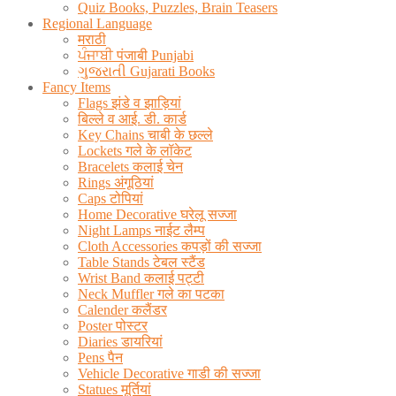
Quiz Books, Puzzles, Brain Teasers
Regional Language
मराठी
ਪੰਜਾਬੀ पंजाबी Punjabi
ગુજરાતી Gujarati Books
Fancy Items
Flags झंडे व झाड़ियां
बिल्ले व आई. डी. कार्ड
Key Chains चाबी के छल्ले
Lockets गले के लॉकेट
Bracelets कलाई चेन
Rings अंगूठियां
Caps टोपियां
Home Decorative घरेलू सज्जा
Night Lamps नाईट लैम्प
Cloth Accessories कपड़ों की सज्जा
Table Stands टेबल स्टैंड
Wrist Band कलाई पट्टी
Neck Muffler गले का पटका
Calender कलैंडर
Poster पोस्टर
Diaries डायरियां
Pens पैन
Vehicle Decorative गाडी की सज्जा
Statues मूर्तियां