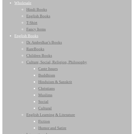
Wholesale
Hindi Books
English Books
T-Shirt
Fancy Items
English Books
Dr. Ambedkar’s Books
RareBooks
Children Books
Culture, Social, Religion, Philosophy
Caste Issues
Buddhism
Hinduism & Sanskrit
Christians
Muslims
Social
Cultural
English Learning & Literature
Fiction
Humor and Satire