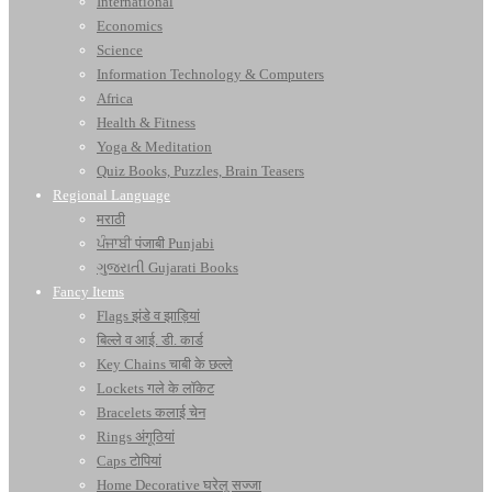
International
Economics
Science
Information Technology & Computers
Africa
Health & Fitness
Yoga & Meditation
Quiz Books, Puzzles, Brain Teasers
Regional Language
मराठी
ਪੰਜਾਬੀ पंजाबी Punjabi
ગુજરાતી Gujarati Books
Fancy Items
Flags झंडे व झाड़ियां
बिल्ले व आई. डी. कार्ड
Key Chains चाबी के छल्ले
Lockets गले के लॉकेट
Bracelets कलाई चेन
Rings अंगूठियां
Caps टोपियां
Home Decorative घरेलू सज्जा