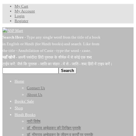
My Cart
My Account
Login
Register
Search Here
- Type any single word from the title of a book
in English or Hindi (for Hindi books) and search. Like from
the title - Annihilation of Caste - type the word - caste.
यहाँ खोजें
- अपनी पसंदीदा हिंदी पुस्तक के शीर्षक में से कोई एक शब्द
टाईप करें: जैसे कि पुस्तक - जाति का संहार - में से - जाति - शब्द हिंदी में टाइप करें।
Search
Home
Contact Us
About Us
Books’ Sale
Shop
Hindi Books
नारी विशेष
डॉ. भीमराव अम्बेडकर की लिखित पुस्तकें
डॉ. भीमराव अम्बेडकर के जीवन व कार्यों पर पुस्तकें