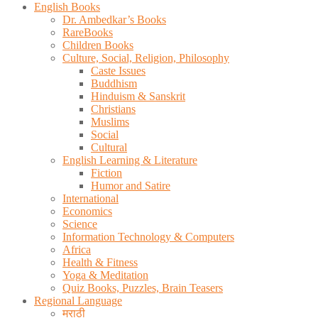
English Books
Dr. Ambedkar’s Books
RareBooks
Children Books
Culture, Social, Religion, Philosophy
Caste Issues
Buddhism
Hinduism & Sanskrit
Christians
Muslims
Social
Cultural
English Learning & Literature
Fiction
Humor and Satire
International
Economics
Science
Information Technology & Computers
Africa
Health & Fitness
Yoga & Meditation
Quiz Books, Puzzles, Brain Teasers
Regional Language
मराठी