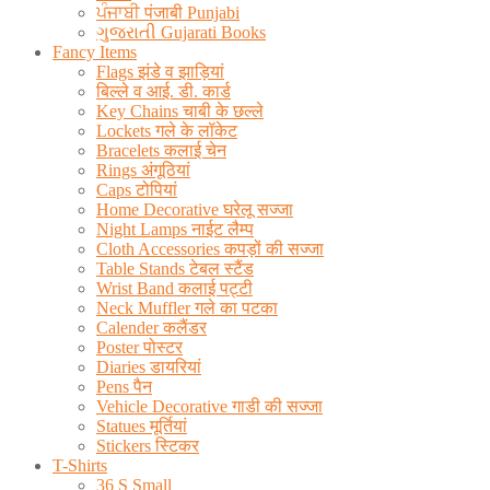
ਪੰਜਾਬੀ पंजाबी Punjabi
ગુજરાતી Gujarati Books
Fancy Items
Flags झंडे व झाड़ियां
बिल्ले व आई. डी. कार्ड
Key Chains चाबी के छल्ले
Lockets गले के लॉकेट
Bracelets कलाई चेन
Rings अंगूठियां
Caps टोपियां
Home Decorative घरेलू सज्जा
Night Lamps नाईट लैम्प
Cloth Accessories कपड़ों की सज्जा
Table Stands टेबल स्टैंड
Wrist Band कलाई पट्टी
Neck Muffler गले का पटका
Calender कलैंडर
Poster पोस्टर
Diaries डायरियां
Pens पैन
Vehicle Decorative गाडी की सज्जा
Statues मूर्तियां
Stickers स्टिकर
T-Shirts
36 S Small