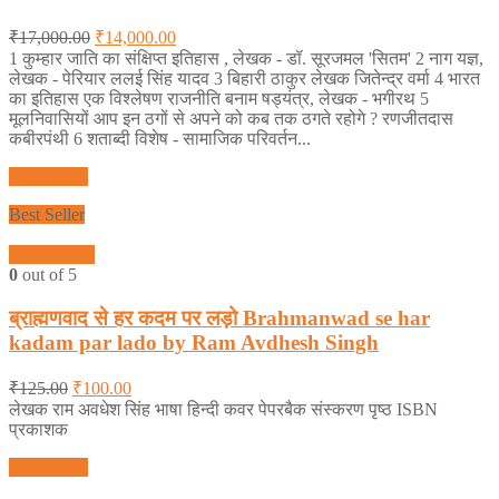
₹
17,000.00
₹
14,000.00
1 कुम्हार जाति का संक्षिप्त इतिहास , लेखक - डॉ. सूरजमल 'सितम' 2 नाग यज्ञ,
लेखक - पेरियार ललई सिंह यादव 3 बिहारी ठाकुर लेखक जितेन्द्र वर्मा 4 भारत
का इतिहास एक विश्लेषण राजनीति बनाम षड्यंत्र, लेखक - भगीरथ 5
मूलनिवासियों आप इन ठगों से अपने को कब तक ठगते रहोगे ? रणजीतदास
कबीरपंथी 6 शताब्दी विशेष - सामाजिक परिवर्तन...
Add to cart
Best Seller
Quick View
0
out of 5
ब्राह्मणवाद से हर कदम पर लड़ो Brahmanwad se har
kadam par lado by Ram Avdhesh Singh
₹
125.00
₹
100.00
लेखक राम अवधेश सिंह भाषा हिन्दी कवर पेपरबैक संस्करण पृष्ठ ISBN
प्रकाशक
Add to cart