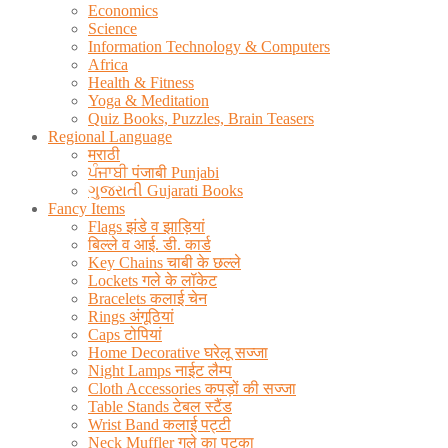
Economics
Science
Information Technology & Computers
Africa
Health & Fitness
Yoga & Meditation
Quiz Books, Puzzles, Brain Teasers
Regional Language
मराठी
ਪੰਜਾਬੀ पंजाबी Punjabi
ગુજરાતી Gujarati Books
Fancy Items
Flags झंडे व झाड़ियां
बिल्ले व आई. डी. कार्ड
Key Chains चाबी के छल्ले
Lockets गले के लॉकेट
Bracelets कलाई चेन
Rings अंगूठियां
Caps टोपियां
Home Decorative घरेलू सज्जा
Night Lamps नाईट लैम्प
Cloth Accessories कपड़ों की सज्जा
Table Stands टेबल स्टैंड
Wrist Band कलाई पट्टी
Neck Muffler गले का पटका