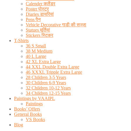
Calender कलैंडर
Poster पोस्टर
Diaries डायरियां
Pens पैन
Vehicle Decorative गाडी की सज्जा
Statues मूर्तियां
Stickers स्टिकर
T-Shirts
36 S Small
38 M Medium
40 L Large
42 XL Extra Large
44 XXL Double Extra Large
46 XXXL Tripple Extra Large
28 Children 3-5 Years
30 Children 6-9 Years
32 Children 10-12 Years
34 Children 12-15 Years
Paintings by VAAIPL
Paintings
Books’ Offers
General Books
VS Books
Blog