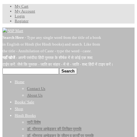
My Cart
My Account
Login
Register
Search Here
- Type any single word from the title of a book
in English or Hindi (for Hindi books) and search. Like from
the title - Annihilation of Caste - type the word - caste.
यहाँ खोजें
- अपनी पसंदीदा हिंदी पुस्तक के शीर्षक में से कोई एक शब्द
टाईप करें: जैसे कि पुस्तक - जाति का संहार - में से - जाति - शब्द हिंदी में टाइप करें।
Search
Home
Contact Us
About Us
Books’ Sale
Shop
Hindi Books
नारी विशेष
डॉ. भीमराव अम्बेडकर की लिखित पुस्तकें
डॉ. भीमराव अम्बेडकर के जीवन व कार्यों पर पुस्तकें