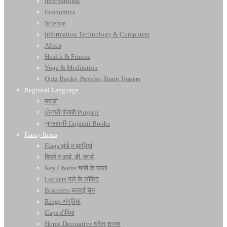
International
Economics
Science
Information Technology & Computers
Africa
Health & Fitness
Yoga & Meditation
Quiz Books, Puzzles, Brain Teasers
Regional Language
मराठी
ਪੰਜਾਬੀ पंजाबी Punjabi
ગુજરાતી Gujarati Books
Fancy Items
Flags झंडे व झाड़ियां
बिल्ले व आई. डी. कार्ड
Key Chains चाबी के छल्ले
Lockets गले के लॉकेट
Bracelets कलाई चेन
Rings अंगूठियां
Caps टोपियां
Home Decorative घरेलू सज्जा