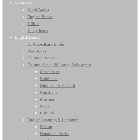
Wholesale
Hindi Books
English Books
T-Shirt
Fancy Items
English Books
Dr. Ambedkar’s Books
RareBooks
Children Books
Culture, Social, Religion, Philosophy
Caste Issues
Buddhism
Hinduism & Sanskrit
Christians
Muslims
Social
Cultural
English Learning & Literature
Fiction
Humor and Satire