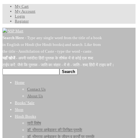
My Cart
My Account
Login
Register
Search Here
- Type any single word from the title of a book
in English or Hindi (for Hindi books) and search. Like from
the title - Annihilation of Caste - type the word - caste.
यहाँ खोजें
- अपनी पसंदीदा हिंदी पुस्तक के शीर्षक में से कोई एक शब्द
टाईप करें: जैसे कि पुस्तक - जाति का संहार - में से - जाति - शब्द हिंदी में टाइप करें।
Search
Home
Contact Us
About Us
Books’ Sale
Shop
Hindi Books
नारी विशेष
डॉ. भीमराव अम्बेडकर की लिखित पुस्तकें
डॉ. भीमराव अम्बेडकर के जीवन व कार्यों पर पुस्तकें