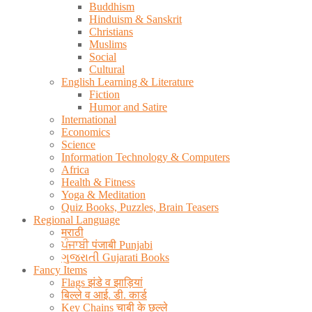
Buddhism
Hinduism & Sanskrit
Christians
Muslims
Social
Cultural
English Learning & Literature
Fiction
Humor and Satire
International
Economics
Science
Information Technology & Computers
Africa
Health & Fitness
Yoga & Meditation
Quiz Books, Puzzles, Brain Teasers
Regional Language
मराठी
ਪੰਜਾਬੀ पंजाबी Punjabi
ગુજરાતી Gujarati Books
Fancy Items
Flags झंडे व झाड़ियां
बिल्ले व आई. डी. कार्ड
Key Chains चाबी के छल्ले