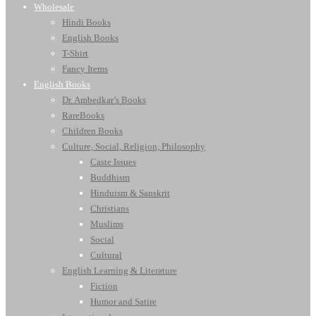
Wholesale
Hindi Books
English Books
T-Shirt
Fancy Items
English Books
Dr. Ambedkar’s Books
RareBooks
Children Books
Culture, Social, Religion, Philosophy
Caste Issues
Buddhism
Hinduism & Sanskrit
Christians
Muslims
Social
Cultural
English Learning & Literature
Fiction
Humor and Satire