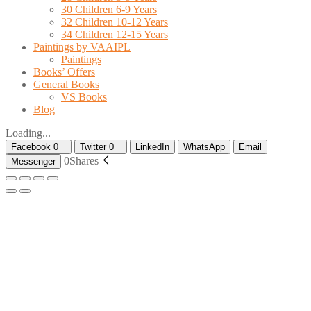
30 Children 6-9 Years
32 Children 10-12 Years
34 Children 12-15 Years
Paintings by VAAIPL
Paintings
Books’ Offers
General Books
VS Books
Blog
Loading...
Facebook
0
Twitter
0
LinkedIn
WhatsApp
Email
0
Shares
Messenger