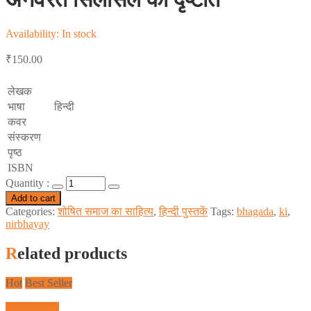
Availability:
In stock
₹
150.00
लेखक
भाषा
हिन्दी
कवर
संस्करण
पृष्ठ
ISBN
Quantity :
Add to cart
Categories:
शोषित समाज का साहित्य
,
हिन्दी पुस्तकें
Tags:
bhagada
,
ki
,
nirbhayay
Related products
Hot
Best Seller
Quick View