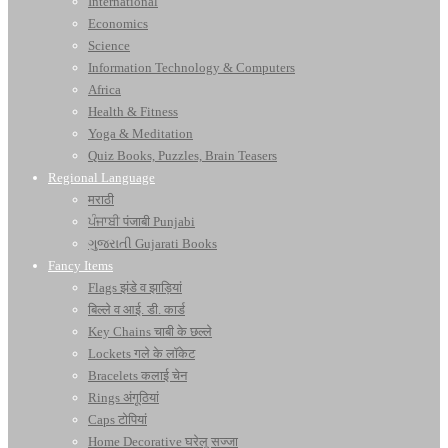
International
Economics
Science
Information Technology & Computers
Africa
Health & Fitness
Yoga & Meditation
Quiz Books, Puzzles, Brain Teasers
Regional Language
मराठी
ਪੰਜਾਬੀ पंजाबी Punjabi
ગુજરાતી Gujarati Books
Fancy Items
Flags झंडे व झाड़ियां
बिल्ले व आई. डी. कार्ड
Key Chains चाबी के छल्ले
Lockets गले के लॉकेट
Bracelets कलाई चेन
Rings अंगूठियां
Caps टोपियां
Home Decorative घरेलू सज्जा