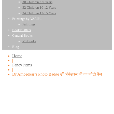
30 Children 6-9 Years
32 Children 10-12 Years
34 Children 12-15 Years
Paintings by VAAIPL
Paintings
Books’ Offers
General Books
VS Books
Blog
Home
|
Fancy Items
|
Dr Ambedkar’s Photo Badge डॉ आंबेडकर जी का फोटो बैज