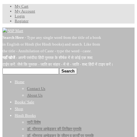
My Cart
My Account
Login
Register
Search Here
- Type any single word from the title of a book
in English or Hindi (for Hindi books) and search. Like from
the title - Annihilation of Caste - type the word - caste.
यहाँ खोजें
- अपनी पसंदीदा हिंदी पुस्तक के शीर्षक में से कोई एक शब्द
टाईप करें: जैसे कि पुस्तक - जाति का संहार - में से - जाति - शब्द हिंदी में टाइप करें।
Search
Home
Contact Us
About Us
Books’ Sale
Shop
Hindi Books
नारी विशेष
डॉ. भीमराव अम्बेडकर की लिखित पुस्तकें
डॉ. भीमराव अम्बेडकर के जीवन व कार्यों पर पुस्तकें