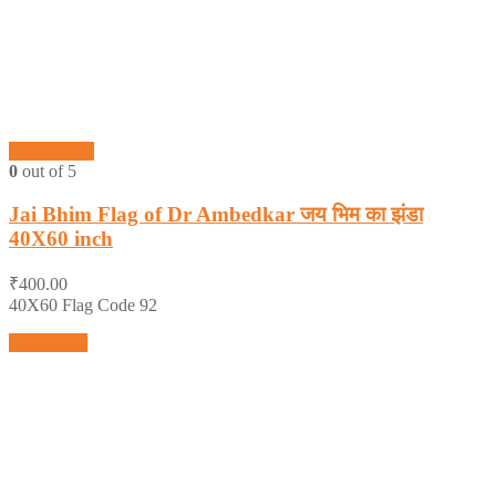
Quick View
0
out of 5
Jai Bhim Flag of Dr Ambedkar जय भिम का झंडा
40X60 inch
₹
400.00
40X60 Flag Code 92
Add to cart