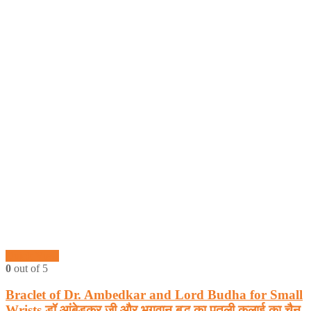
Quick View
0
out of 5
Braclet of Dr. Ambedkar and Lord Budha for Small
Wrists डॉ आंबेडकर जी और भगवान बुद्ध का पतली कलाई का चैन