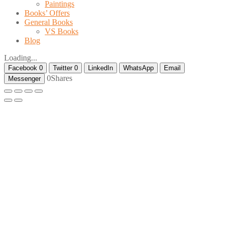
Paintings
Books’ Offers
General Books
VS Books
Blog
Loading...
Facebook
0
Twitter
0
LinkedIn
WhatsApp
Email
0
Shares
Messenger