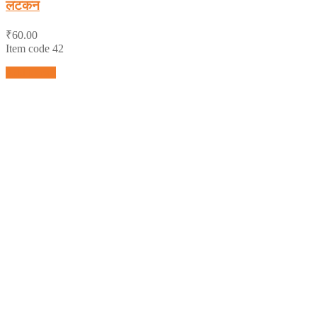
लटकन
₹
60.00
Item code 42
Add to cart