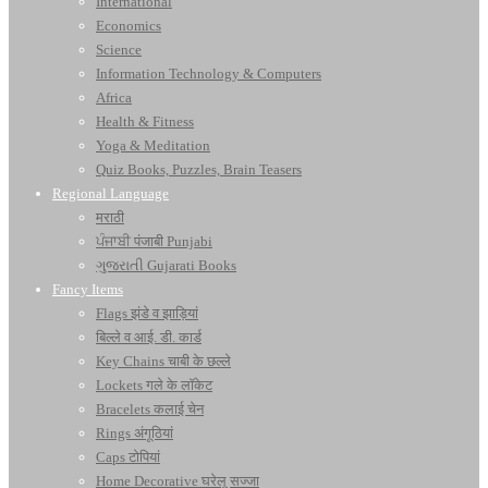
International
Economics
Science
Information Technology & Computers
Africa
Health & Fitness
Yoga & Meditation
Quiz Books, Puzzles, Brain Teasers
Regional Language
मराठी
ਪੰਜਾਬੀ पंजाबी Punjabi
ગુજરાતી Gujarati Books
Fancy Items
Flags झंडे व झाड़ियां
बिल्ले व आई. डी. कार्ड
Key Chains चाबी के छल्ले
Lockets गले के लॉकेट
Bracelets कलाई चेन
Rings अंगूठियां
Caps टोपियां
Home Decorative घरेलू सज्जा