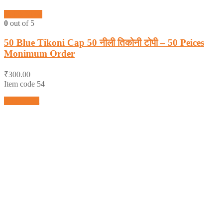
Quick View
0
out of 5
50 Blue Tikoni Cap 50 नीली तिकोनी टोपी – 50 Peices
Monimum Order
₹
300.00
Item code 54
Add to cart