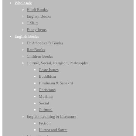
Wholesale
Hindi Books
English Books
T-Shirt
Fancy Items
English Books
Dr. Ambedkar’s Books
RareBooks
Children Books
Culture, Social, Religion, Philosophy
Caste Issues
Buddhism
Hinduism & Sanskrit
Christians
Muslims
Social
Cultural
English Learning & Literature
Fiction
Humor and Satire