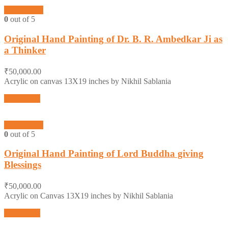
Quick View
0
out of 5
Original Hand Painting of Dr. B. R. Ambedkar Ji as
a Thinker
₹
50,000.00
Acrylic on canvas 13X19 inches by Nikhil Sablania
Add to cart
Quick View
0
out of 5
Original Hand Painting of Lord Buddha giving
Blessings
₹
50,000.00
Acrylic on Canvas 13X19 inches by Nikhil Sablania
Add to cart