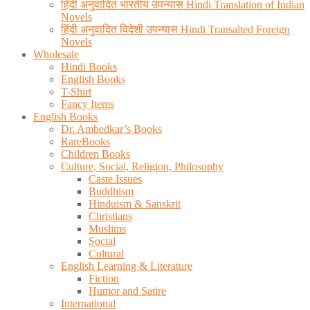
हिंदी अनुवादित भारतीय उपन्यास Hindi Translation of Indian
Novels
हिंदी अनुवादित विदेशी उपन्यास Hindi Transalted Foreign
Novels
Wholesale
Hindi Books
English Books
T-Shirt
Fancy Items
English Books
Dr. Ambedkar’s Books
RareBooks
Children Books
Culture, Social, Religion, Philosophy
Caste Issues
Buddhism
Hinduism & Sanskrit
Christians
Muslims
Social
Cultural
English Learning & Literature
Fiction
Humor and Satire
International