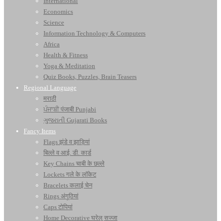
International
Economics
Science
Information Technology & Computers
Africa
Health & Fitness
Yoga & Meditation
Quiz Books, Puzzles, Brain Teasers
Regional Language
मराठी
ਪੰਜਾਬੀ पंजाबी Punjabi
ગુજરાતી Gujarati Books
Fancy Items
Flags झंडे व झाड़ियां
बिल्ले व आई. डी. कार्ड
Key Chains चाबी के छल्ले
Lockets गले के लॉकेट
Bracelets कलाई चेन
Rings अंगूठियां
Caps टोपियां
Home Decorative घरेलू सज्जा