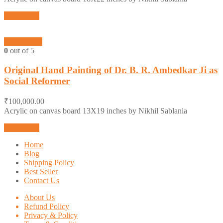
Add to cart
Quick View
0
out of 5
Original Hand Painting of Dr. B. R. Ambedkar Ji as
Social Reformer
₹
100,000.00
Acrylic on canvas board 13X19 inches by Nikhil Sablania
Add to cart
Home
Blog
Shipping Policy
Best Seller
Contact Us
About Us
Refund Policy
Privacy & Policy