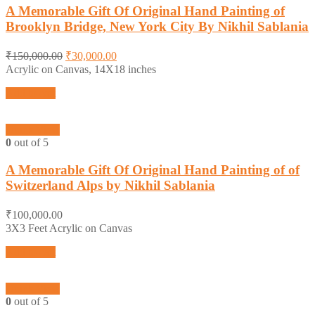
A Memorable Gift Of Original Hand Painting of
Brooklyn Bridge, New York City By Nikhil Sablania
₹
150,000.00
₹
30,000.00
Acrylic on Canvas, 14X18 inches
Add to cart
Quick View
0
out of 5
A Memorable Gift Of Original Hand Painting of of
Switzerland Alps by Nikhil Sablania
₹
100,000.00
3X3 Feet Acrylic on Canvas
Add to cart
Quick View
0
out of 5