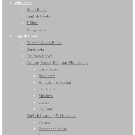
Wholesale
Hindi Books
English Books
T-Shirt
Fancy Items
English Books
Dr. Ambedkar’s Books
RareBooks
Children Books
Culture, Social, Religion, Philosophy
Caste Issues
Buddhism
Hinduism & Sanskrit
Christians
Muslims
Social
Cultural
English Learning & Literature
Fiction
Humor and Satire