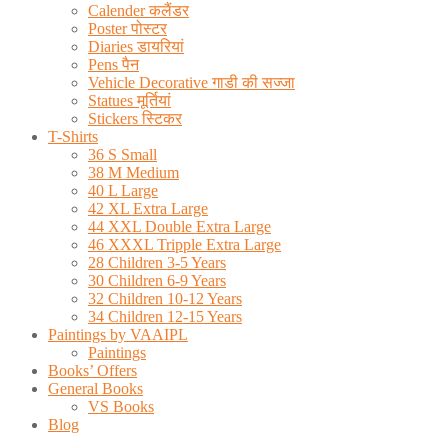
Calender कलैंडर
Poster पोस्टर
Diaries डायरियां
Pens पैन
Vehicle Decorative गाडी की सज्जा
Statues मूर्तियां
Stickers स्टिकर
T-Shirts
36 S Small
38 M Medium
40 L Large
42 XL Extra Large
44 XXL Double Extra Large
46 XXXL Tripple Extra Large
28 Children 3-5 Years
30 Children 6-9 Years
32 Children 10-12 Years
34 Children 12-15 Years
Paintings by VAAIPL
Paintings
Books’ Offers
General Books
VS Books
Blog