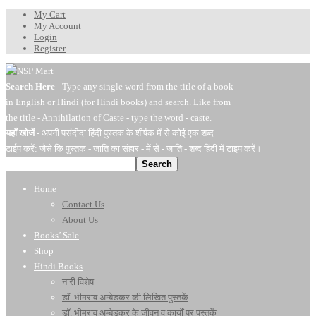
My Cart
My Account
Login
Register
Search Here
- Type any single word from the title of a book
in English or Hindi (for Hindi books) and search. Like from
the title - Annihilation of Caste - type the word - caste.
यहाँ खोजें
- अपनी पसंदीदा हिंदी पुस्तक के शीर्षक में से कोई एक शब्द
टाईप करें: जैसे कि पुस्तक - जाति का संहार - में से - जाति - शब्द हिंदी में टाइप करें।
Search
Home
Contact Us
About Us
Books’ Sale
Shop
Hindi Books
नारी विशेष
डॉ. भीमराव अम्बेडकर की लिखित पुस्तकें
डॉ. भीमराव अम्बेडकर के जीवन व कार्यों पर पुस्तकें