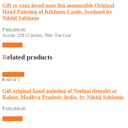
Gift to your loved ones this memorable Original
Hand Painting of Kilchurn Castle, Scotland by
Nikhil Sablania
₹
300,000.00
Acrylic 22X15 inches, Title: The God
Add to cart
Related products
Quick View
0
out of 5
Gift original hand painting of Neelgai (female) at
Rahne, Madhya Pradesh, India, by Nikhil Sablania
₹
100,000.00
Add to cart