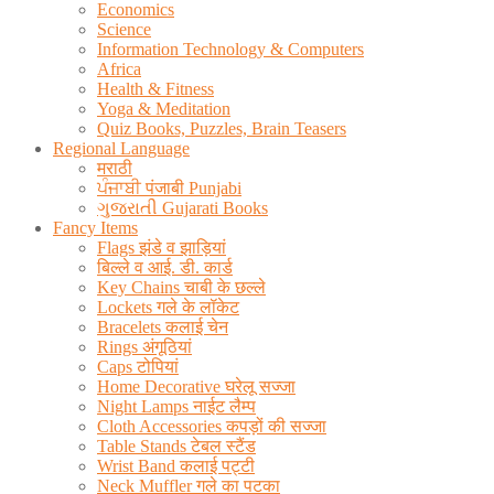
Economics
Science
Information Technology & Computers
Africa
Health & Fitness
Yoga & Meditation
Quiz Books, Puzzles, Brain Teasers
Regional Language
मराठी
ਪੰਜਾਬੀ पंजाबी Punjabi
ગુજરાતી Gujarati Books
Fancy Items
Flags झंडे व झाड़ियां
बिल्ले व आई. डी. कार्ड
Key Chains चाबी के छल्ले
Lockets गले के लॉकेट
Bracelets कलाई चेन
Rings अंगूठियां
Caps टोपियां
Home Decorative घरेलू सज्जा
Night Lamps नाईट लैम्प
Cloth Accessories कपड़ों की सज्जा
Table Stands टेबल स्टैंड
Wrist Band कलाई पट्टी
Neck Muffler गले का पटका