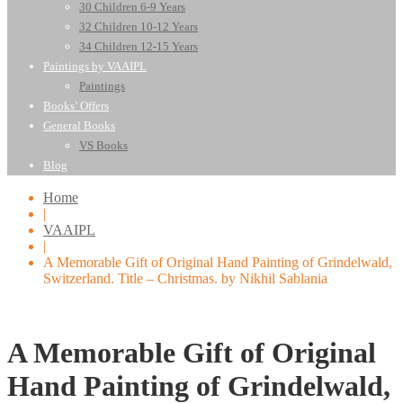
30 Children 6-9 Years
32 Children 10-12 Years
34 Children 12-15 Years
Paintings by VAAIPL
Paintings
Books’ Offers
General Books
VS Books
Blog
Home
|
VAAIPL
|
A Memorable Gift of Original Hand Painting of Grindelwald,
Switzerland. Title – Christmas. by Nikhil Sablania
A Memorable Gift of Original
Hand Painting of Grindelwald,