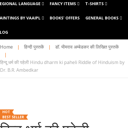
EGIONAL LANGUAGE
FANCY ITEMS
T-SHIRTS
AINTINGS BY VAAIPL
BOOKS’ OFFERS
GENERAL BOOKS
LOG
Home
|
हिन्दी पुस्तकें
|
डॉ. भीमराव अम्बेडकर की लिखित पुस्तकें
|
हिन्दू धर्म की पहेली Hindu dharm ki paheli Riddle of Hinduism by
Dr. B.R. Ambedkar
HOT
BEST SELLER