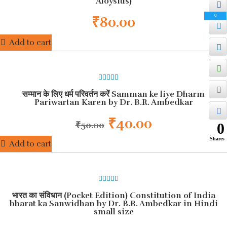
Aloysius)
5
0
₹
80.00
Add to cart
HOT
BEST SELLER
5.00
out of
सम्मान के लिए धर्म परिवर्तन करें Samman ke liye Dharm
5
Pariwartan Karen by Dr. B.R. Ambedkar
₹
40.00
₹
50.00
0
Shares
Add to cart
HOT
BEST SELLER
3.00
भारत का संविधान (Pocket Edition) Constitution of India
out of
5
bharat ka Sanwidhan by Dr. B.R. Ambedkar in Hindi
small size