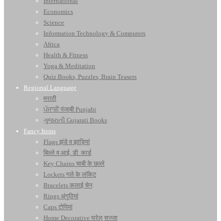
International
Economics
Science
Information Technology & Computers
Africa
Health & Fitness
Yoga & Meditation
Quiz Books, Puzzles, Brain Teasers
Regional Language
मराठी
ਪੰਜਾਬੀ पंजाबी Punjabi
ગુજરાતી Gujarati Books
Fancy Items
Flags झंडे व झाड़ियां
बिल्ले व आई. डी. कार्ड
Key Chains चाबी के छल्ले
Lockets गले के लॉकेट
Bracelets कलाई चेन
Rings अंगूठियां
Caps टोपियां
Home Decorative घरेलू सज्जा