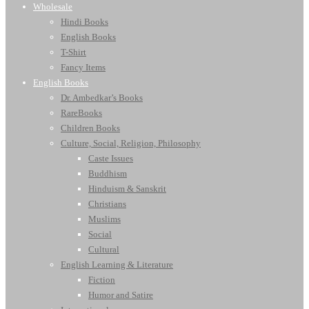
Wholesale
Hindi Books
English Books
T-Shirt
Fancy Items
English Books
Dr. Ambedkar’s Books
RareBooks
Children Books
Culture, Social, Religion, Philosophy
Caste Issues
Buddhism
Hinduism & Sanskrit
Christians
Muslims
Social
Cultural
English Learning & Literature
Fiction
Humor and Satire