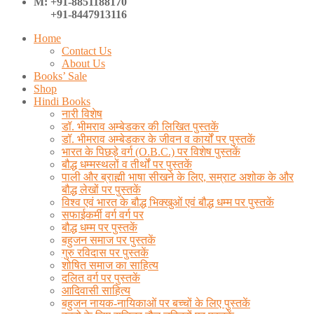
M: +91-8851188170
+91-8447913116
Home
Contact Us
About Us
Books’ Sale
Shop
Hindi Books
नारी विशेष
डॉ. भीमराव अम्बेडकर की लिखित पुस्तकें
डॉ. भीमराव अम्बेडकर के जीवन व कार्यों पर पुस्तकें
भारत के पिछड़े वर्ग (O.B.C.) पर विशेष पुस्तकें
बौद्ध धम्मस्थलों व तीर्थों पर पुस्तकें
पाली और ब्राह्मी भाषा सीखने के लिए, सम्राट अशोक के और
बौद्ध लेखों पर पुस्तकें
विश्व एवं भारत के बौद्ध भिक्खुओं एवं बौद्ध धम्म पर पुस्तकें
सफाईकर्मी वर्ग वर्ग पर
बौद्ध धम्म पर पुस्तकें
बहुजन समाज पर पुस्तकें
गुरु रविदास पर पुस्तकें
शोषित समाज का साहित्य
दलित वर्ग पर पुस्तकें
आदिवासी साहित्य
बहुजन नायक-नायिकाओं पर बच्चों के लिए पुस्तकें