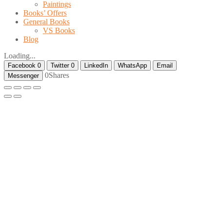
Paintings
Books’ Offers
General Books
VS Books
Blog
Loading...
Facebook
0
Twitter
0
LinkedIn
WhatsApp
Email
0
Shares
Messenger