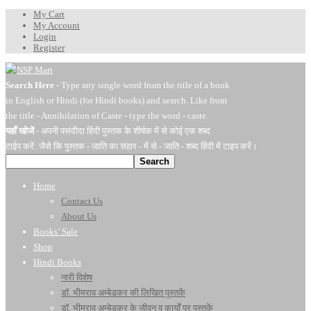
My Cart
My Account
Login
Register
Search Here
- Type any single word from the title of a book
in English or Hindi (for Hindi books) and search. Like from
the title - Annihilation of Caste - type the word - caste.
यहाँ खोजें
- अपनी पसंदीदा हिंदी पुस्तक के शीर्षक में से कोई एक शब्द
टाईप करें: जैसे कि पुस्तक - जाति का संहार - में से - जाति - शब्द हिंदी में टाइप करें।
Search
Home
Contact Us
About Us
Books’ Sale
Shop
Hindi Books
नारी विशेष
डॉ. भीमराव अम्बेडकर की लिखित पुस्तकें
डॉ. भीमराव अम्बेडकर के जीवन व कार्यों पर पुस्तकें